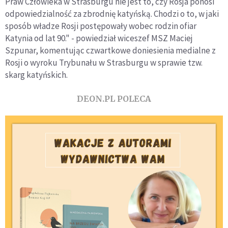
Praw Człowieka w Strasburgu nie jest to, czy Rosja ponosi
odpowiedzialność za zbrodnię katyńską. Chodzi o to, w jaki
sposób władze Rosji postępowały wobec rodzin ofiar
Katynia od lat 90." - powiedział wiceszef MSZ Maciej
Szpunar, komentując czwartkowe doniesienia medialne z
Rosji o wyroku Trybunału w Strasburgu w sprawie tzw.
skarg katyńskich.
DEON.PL POLECA