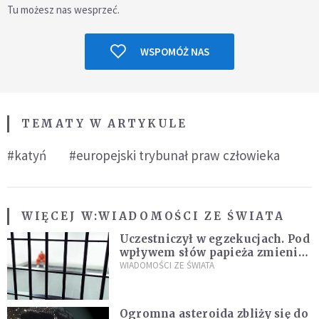
Tu możesz nas wesprzeć.
WSPOMÓŻ NAS
TEMATY W ARTYKULE
#katyń
#europejski trybunał praw człowieka
WIĘCEJ W:
WIADOMOŚCI ZE ŚWIATA
Uczestniczył w egzekucjach. Pod
wpływem słów papieża zmienił
zdanie
WIADOMOŚCI ZE ŚWIATA
Ogromna asteroida zbliży się do