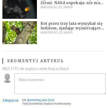
Ziemi. NASA uspokaja: nie ma
zagrożenia
WIADOMOŚCI ZE ŚWIATA
Kot przez trzy lata wymykał się
ludziom, zjadając wymierające
kaczki. W końcu popełnił
WIADOMOŚCI ZE ŚWIATA
fatalny błąd
SKOMENTUJ ARTYKUŁ
MSZ: ETPC nie osądza o winie Rosji za Katyń
Zaloguj się
lub
skomentuj jako Gość
Twój komentarz będzie moderowany