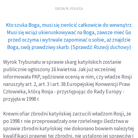
DEON.PL POLECA
Kto szuka Boga, musi się zwrócić całkowicie do wewnątrz.
Musi się wciąż ukierunkowywać na Boga, zawsze mieć Go
przed oczyma i wytrwale zapominać o sobie, aż znajdzie
Boga, swój prawdziwy skarb. (Sprawdź:
Rozwój duchowy
)
Wyrok Trybunału w sprawie skarg katyńskich zostanie
publicznie ogłoszony 16 kwietnia. Jak już wcześniej
informowała PAP, sędziowie ocenią w nim, czy władze Rosji
naruszyły art. 2, art. 3 i art. 38 Europejskiej Konwencji Praw
Człowieka, którą Rosja - przystępując do Rady Europy -
przyjęła w 1998 r.
Krewni ofiar zbrodni katyńskiej zarzucili władzom Rosji, że
po 1998 r. nie przeprowadzały one rzetelnego śledztwa w
sprawie zbrodni katyńskiej: nie dokonano bowiem należytej
kwalifikacji prawnej tej zbrodni, nie ustalono jej sprawców i