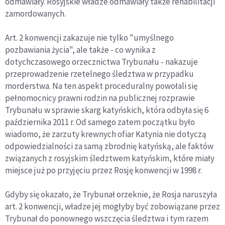
odmawiały. Rosyjskie władze odmawiały także rehabilitacji
zamordowanych.
Art. 2 konwencji zakazuje nie tylko "umyślnego
pozbawiania życia", ale także - co wynika z
dotychczasowego orzecznictwa Trybunału - nakazuje
przeprowadzenie rzetelnego śledztwa w przypadku
morderstwa. Na ten aspekt proceduralny powołali się
pełnomocnicy prawni rodzin na publicznej rozprawie
Trybunału w sprawie skarg katyńskich, która odbyła się 6
października 2011 r. Od samego zatem początku było
wiadomo, że zarzuty krewnych ofiar Katynia nie dotyczą
odpowiedzialności za samą zbrodnię katyńską, ale faktów
związanych z rosyjskim śledztwem katyńskim, które miały
miejsce już po przyjęciu przez Rosję konwencji w 1998 r.
Gdyby się okazało, że Trybunał orzeknie, że Rosja naruszyła
art. 2 konwencji, władze jej mogłyby być zobowiązane przez
Trybunał do ponownego wszczęcia śledztwa i tym razem