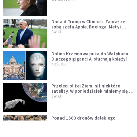
Donald Trump w Chinach. Zabrał ze
sobą szefa Apple, Boeinga, Mety i
Muska
ŚWIAT
Dolina Krzemowa puka do Watykanu.
Dlaczego giganci AI słuchają księży?
KOŚCIÓŁ
Przeleci bliżej Ziemi niż niektóre
satelity. W poniedziałek miniemy się z
asteroidą, która poprzedzi znacznie
ŚWIAT
większego "gościa"
Ponad 1500 dronów dalekiego
zasięgu. Nuncjusz w Kijowie: to nie
wygląda na wolę zakończenia wojny
ŚWIAT