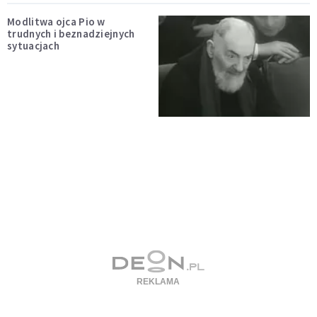
Modlitwa ojca Pio w
trudnych i beznadziejnych
sytuacjach