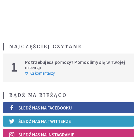
NAJCZĘŚCIEJ CZYTANE
1
Potrzebujesz pomocy? Pomodlimy się w Twojej
intencji
62 komentarzy
BĄDŹ NA BIEŻĄCO
ŚLEDŹ NAS NA FACEBOOKU
ŚLEDŹ NAS NA TWITTERZE
ŚLEDŹ NAS NA INSTAGRAMIE