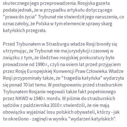
skutecznego jego przeprowadzenia. Rosyjska gazeta
podała jednak, że w przypadku artykułu dotyczącego
"prawa do życia" Trybunał nie stwierdził jego naruszenia, co
oznaczałoby, że Polska w tym elemencie sprawy skarg
katyńskich przegrała.
Przed Trybunałem w Strasburgu władze Rosji broniły się
utrzymując, że Trybunał nie ma jurysdykcji czasowej w
związku z tym, że śledztwo rosyjskiej prokuratury było
prowadzone od 1990 r., czyli na osiem lat przed przyjęciem
przez Rosję Europejskiej Konwencji Praw Człowieka. Władze
Rosji przypominały także, że "tragedia katyńska" wydarzyła
się ponad 70 lat temu. W postępowaniu przed strasburskim
Trybunałem Rosjanie negowali także fakt popełnionego
przez NKWD w 1940 r. mordu. W piśmie do strasburskich
sędziów z października 2010 r. stwierdzili, że nie mają
obowiązku wyjaśniać losu polskich obywateli, którzy - jak
to określono - zaginęli w wyniku "wydarzeń katyńskich".