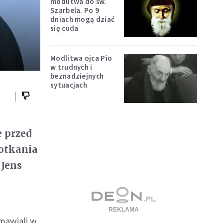
modlitwa do św.
Szarbela. Po 9
dniach mogą dziać
się cuda
Modlitwa ojca Pio
w trudnych i
beznadziejnych
sytuacjach
e przed
potkania
 Jens
mawiali w