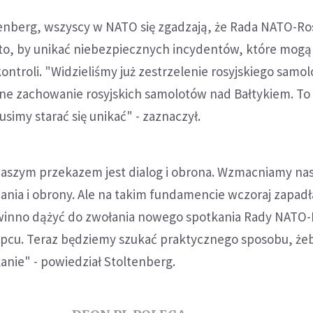
enberg, wszyscy w NATO się zgadzają, że Rada NATO-Ros
 to, by unikać niebezpiecznych incydentów, które mogą
ntroli. "Widzieliśmy już zestrzelenie rosyjskiego samo
zne zachowanie rosyjskich samolotów nad Bałtykiem. To
simy starać się unikać" - zaznaczył.
naszym przekazem jest dialog i obrona. Wzmacniamy na
ania i obrony. Ale na takim fundamencie wczoraj zapadł
inno dążyć do zwołania nowego spotkania Rady NATO-
ipcu. Teraz będziemy szukać praktycznego sposobu, że
nie" - powiedział Stoltenberg.