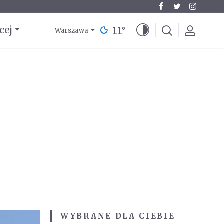
11
°
cej
Warszawa
WYBRANE DLA CIEBIE