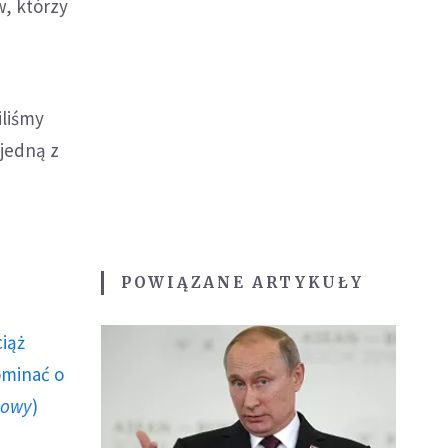
w, którzy
iliśmy
 jedną z
POWIĄZANE ARTYKUŁY
ciąż
ominać o
howy
)