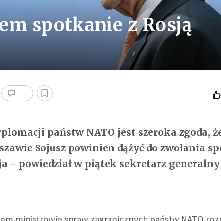
em spotkanie z Rosją
plomacji państw NATO jest szeroka zgoda, ż
szawie Sojusz powinien dążyć do zwołania s
 - powiedział w piątek sekretarz generalny
em ministrowie spraw zagranicznych państw NATO roz