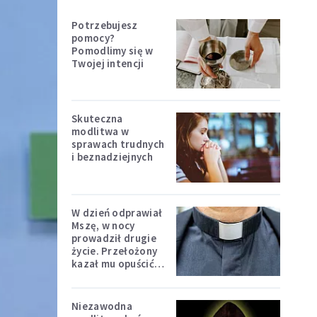
Potrzebujesz
pomocy?
Pomodlimy się w
Twojej intencji
Skuteczna
modlitwa w
sprawach trudnych
i beznadziejnych
W dzień odprawiał
Mszę, w nocy
prowadził drugie
życie. Przełożony
kazał mu opuścić
zakon
Niezawodna