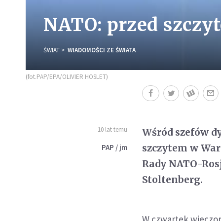
NATO: przed szczyt
ŚWIAT
WIADOMOŚCI ZE ŚWIATA
(fot.PAP/EPA/OLIVIER HOSLET)
10 lat temu
Wśród szefów dy
szczytem w War
PAP / jm
Rady NATO-Rosja
Stoltenberg.
W czwartek wieczor