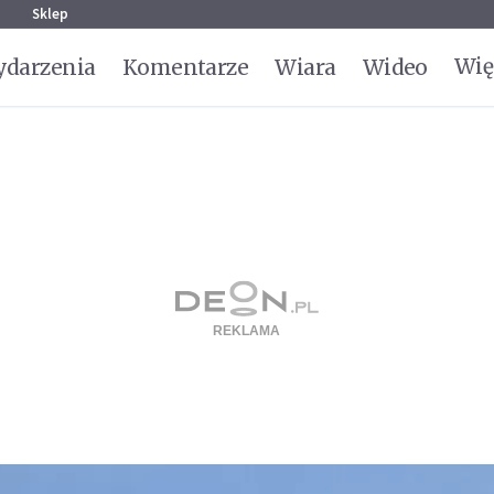
g
Sklep
Wię
darzenia
Komentarze
Wiara
Wideo