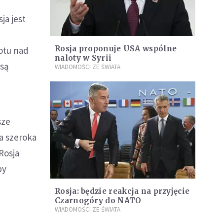
ja jest
Rosja proponuje USA wspólne
lotu nad
naloty w Syrii
 są
WIADOMOŚCI ZE ŚWIATA
sze
a szeroka
Rosja
by
Rosja: będzie reakcja na przyjęcie
Czarnogóry do NATO
WIADOMOŚCI ZE ŚWIATA