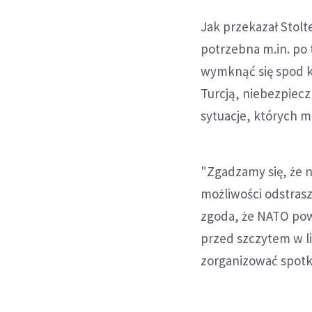
Jak przekazał Stolt
potrzebna m.in. po
wymknąć się spod ko
Turcją, niebezpiec
sytuacje, których mu
"Zgadzamy się, że 
możliwości odstrasz
zgoda, że NATO pow
przed szczytem w l
zorganizować spotka