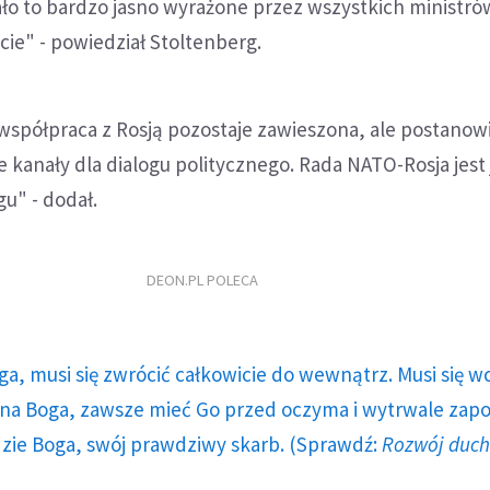
ło to bardzo jasno wyrażone przez wszystkich ministró
cie" - powiedział Stoltenberg.
współpraca z Rosją pozostaje zawieszona, ale postanow
kanały dla dialogu politycznego. Rada NATO-Rosja jest
gu" - dodał.
DEON.PL POLECA
ga, musi się zwrócić całkowicie do wewnątrz. Musi się w
a Boga, zawsze mieć Go przed oczyma i wytrwale zap
dzie Boga, swój prawdziwy skarb. (Sprawdź:
Rozwój duc