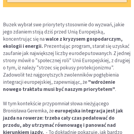
Buzek wybrał swe priorytety stosownie do wyzwań, jakie
jego zdaniem stoją dziś przed Unią Europejską,
koncentrując się na
walce z kryzysem gospodarczym,
ekologii i energii.
Prezentując program, starał się uzyskać
zaufanie jak największej liczby eurodeputowanych. Z jednej
strony mówił o "społecznej roli" Unii Europejskiej, z drugiej
o tym, iż należy "strzec się pokusy protekcjonizmu".
Zadowolił też najgorętszych zwolenników pogłębienia
integracji europejskiej, zapewniając, że
"
wdrożenie
nowego traktatu musi być naszym priorytetem"
.
W tym kontekście przypomniał słowa nieżyjącego
Bronisława Geremka, że
europejska integracja jest jak
jazda na rowerze: trzeba cały czas pedałować do
przodu, aby utrzymać równowagę i panować nad
kierunkiem jazdy.
- To dokładnie pokazuje, jak bardzo