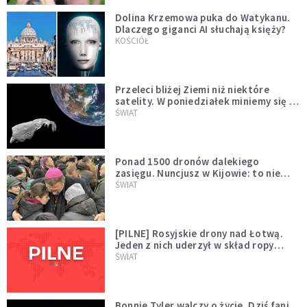
Dolina Krzemowa puka do Watykanu.
Dlaczego giganci AI słuchają księży?
KOŚCIÓŁ
Przeleci bliżej Ziemi niż niektóre
satelity. W poniedziałek miniemy się z
asteroidą, która poprzedzi znacznie
ŚWIAT
większego "gościa"
Ponad 1500 dronów dalekiego
zasięgu. Nuncjusz w Kijowie: to nie
wygląda na wolę zakończenia wojny
ŚWIAT
[PILNE] Rosyjskie drony nad Łotwą.
Jeden z nich uderzył w skład ropy
naftowej
ŚWIAT
Bonnie Tyler walczy o życie. Dziś fani