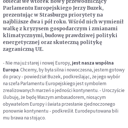
obiecał we wtorek nowy przewodniczący
Parlamentu Europejskiego Jerzy Buzek,
prezentując w Strasburgu priorytety na
najbliższe dwa i pół roku. Wśród nich wymienił
walkę z kryzysem gospodarczym i zmianami
klimatycznymi, budowę prawdziwej polityki
energetycznej oraz skuteczną politykę
zagraniczną UE.
- Nie ma już starej i nowej Europy,
jest nasza wspólna
Europa
. Chcemy, by była silna i nowoczesna, jestem gotowy
do pracy - powiedział Buzek, podkreślając, że jego wybór
na szefa Parlamentu Europejskiego jest symbolem
zrealizowanych marzeń o jedności kontynentu. - Uroczyście
ślubuję, że będę Waszym ambasadorem, niosącym
obywatelom Europy i świata przesłanie zjednoczonego
ponownie kontynentu - podkreślił. Eurodeputowana bili
mu brawa na stojąco.