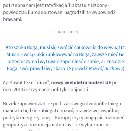
potrzebna nam jest ratyfikacja Traktatu z Lizbony -
powiedział. Eurodeputowani nagrodzili tę wypowiedź
brawami.
DEON.PL POLECA
Kto szuka Boga, musi się zwrócić całkowicie do wewnątrz.
Musi się wciąż ukierunkowywać na Boga, zawsze mieć Go
przed oczyma i wytrwale zapominać o sobie, aż znajdzie
Boga, swój prawdziwy skarb. (Sprawdź:
Rozwój duchowy
)
Apelował też o "duży",
nowy wieloletni budżet UE
po
roku 2013 i utrzymanie polityki spójności.
Buzek zapowiedział, że podczas swego dwuipółletniego
mandatu będzie zabiegał o rozwój prawdziwej wspólnej
polityki energetycznej. - Europejczycy mogą nie rozumieć
geopolityki, rozumieją natomiast, że wyłączono im