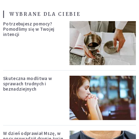
WYBRANE DLA CIEBIE
Potrzebujesz pomocy?
Pomodlimy się w Twojej
intencji
Skuteczna modlitwa w
sprawach trudnych i
beznadziejnych
W dzień odprawiał Mszę, w
nocy prowadził drugie życie.