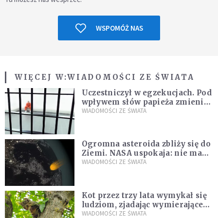
WSPOMÓŻ NAS
WIĘCEJ W:
WIADOMOŚCI ZE ŚWIATA
Uczestniczył w egzekucjach. Pod
wpływem słów papieża zmienił
zdanie
WIADOMOŚCI ZE ŚWIATA
Ogromna asteroida zbliży się do
Ziemi. NASA uspokaja: nie ma
zagrożenia
WIADOMOŚCI ZE ŚWIATA
Kot przez trzy lata wymykał się
ludziom, zjadając wymierające
kaczki. W końcu popełnił
WIADOMOŚCI ZE ŚWIATA