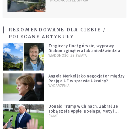
krajami
WIADOMOŚCI ZE ŚWIATA
REKOMENDOWANE DLA CIEBIE /
POLECANE ARTYKUŁY
Tragiczny finał górskiej wyprawy.
Diakon zginął w ataku niedźwiedzia
WIADOMOŚCI ZE ŚWIATA
Angela Merkel jako negocjator między
Rosją a UE w sprawie Ukrainy?
WYDARZENIA
Donald Trump w Chinach. Zabrał ze
sobą szefa Apple, Boeinga, Mety i
Muska
ŚWIAT