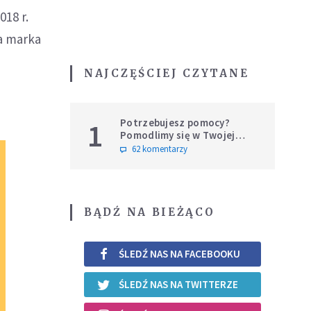
018 r.
na marka
NAJCZĘŚCIEJ CZYTANE
Potrzebujesz pomocy?
1
Pomodlimy się w Twojej
intencji
62 komentarzy
BĄDŹ NA BIEŻĄCO
ŚLEDŹ NAS NA FACEBOOKU
ŚLEDŹ NAS NA TWITTERZE