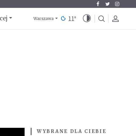
11
°
cej
Warszawa
WYBRANE DLA CIEBIE