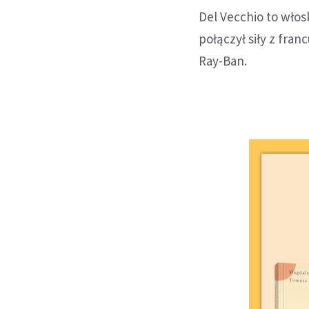
Del Vecchio to włosk
połączył siły z fra
Ray-Ban.