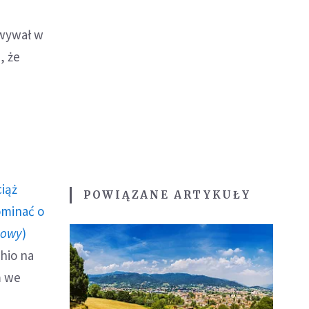
owywał w
, że
ciąż
POWIĄZANE ARTYKUŁY
ominać o
howy
)
hio na
m we