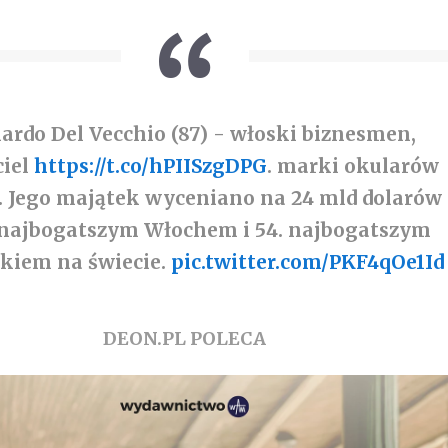
ardo Del Vecchio (87) - włoski biznesmen,
ciel
https://t.co/hPIISzgDPG
. marki okularów
 Jego majątek wyceniano na 24 mld dolarów 
. najbogatszym Włochem i 54. najbogatszym
ekiem na świecie.
pic.twitter.com/PKF4qOe1Id
DEON.PL POLECA