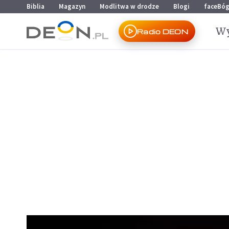
Przejdź do menu głównego
Przejdź do treści
Biblia
Magazyn
Modlitwa w drodze
Blogi
faceBó
Wy
Radio DEON