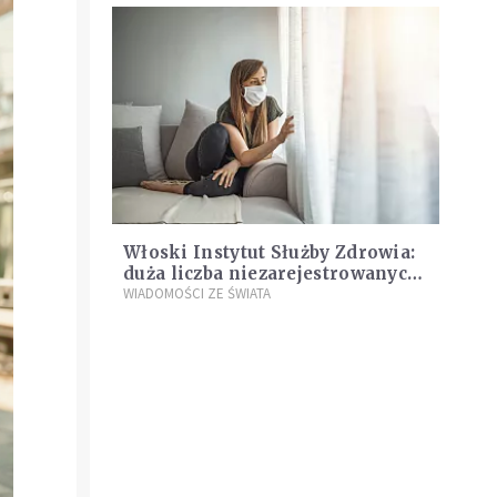
Włoski Instytut Służby Zdrowia:
duża liczba niezarejestrowanych
zakażeń
WIADOMOŚCI ZE ŚWIATA