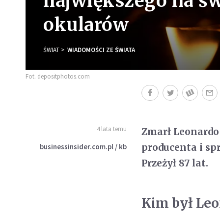
największego na św
okularów
ŚWIAT
WIADOMOŚCI ZE ŚWIATA
Fot. depositphotos.com
4 lata temu
Zmarł Leonardo 
producenta i sp
businessinsider.com.pl / kb
Przeżył 87 lat.
Kim był Leo