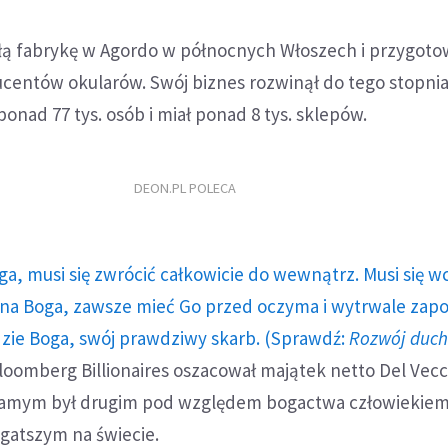
małą fabrykę w Agordo w północnych Włoszech i przygot
ducentów okularów. Swój biznes rozwinął do tego stopnia
ponad 77 tys. osób i miał ponad 8 tys. sklepów.
DEON.PL POLECA
ga, musi się zwrócić całkowicie do wewnątrz. Musi się w
a Boga, zawsze mieć Go przed oczyma i wytrwale zap
dzie Boga, swój prawdziwy skarb. (Sprawdź:
Rozwój duc
Bloomberg Billionaires oszacował majątek netto Del Vecc
 samym był drugim pod względem bogactwa człowiekie
ogatszym na świecie.