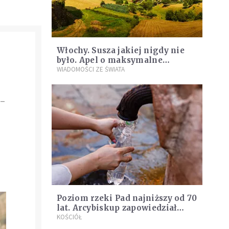
Włochy. Susza jakiej nigdy nie
było. Apel o maksymalne
oszczędzanie wody
WIADOMOŚCI ZE ŚWIATA
-
Poziom rzeki Pad najniższy od 70
lat. Arcybiskup zapowiedział
modlitwy o deszcz
KOŚCIÓŁ