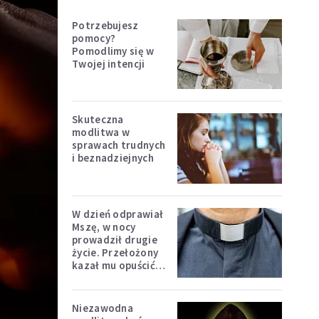
Potrzebujesz
pomocy?
Pomodlimy się w
Twojej intencji
Skuteczna
modlitwa w
sprawach trudnych
i beznadziejnych
W dzień odprawiał
Mszę, w nocy
prowadził drugie
życie. Przełożony
kazał mu opuścić
zakon
Niezawodna