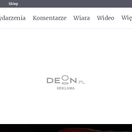
g
Sklep
Wię
darzenia
Komentarze
Wiara
Wideo