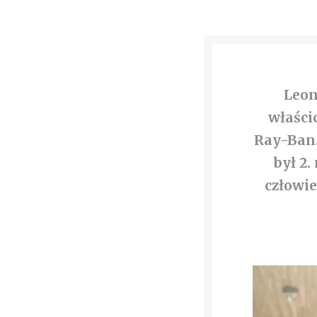
Leon
właści
Ray-Ban.
był 2
człowi