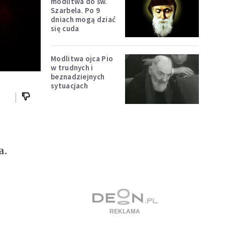
modlitwa do św.
Szarbela. Po 9
dniach mogą dziać
się cuda
Modlitwa ojca Pio
w trudnych i
beznadziejnych
sytuacjach
a.