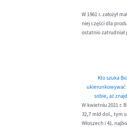
W 1961 r. założył 
niej części dla pro
ostatnio zatrudniał 
Kto szuka Bo
ukierunkowywać n
sobie, aż znaj
W kwietniu 2021 r. 
32,7 mld dol., tym
Włoszech i 41. najb