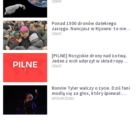
asteroidą, która poprzedzi znacznie
ŚWIAT
większego "gościa"
Ponad 1500 dronów dalekiego
zasięgu. Nuncjusz w Kijowie: to nie
wygląda na wolę zakończenia wojny
ŚWIAT
[PILNE] Rosyjskie drony nad Łotwą.
Jeden z nich uderzył w skład ropy
naftowej
ŚWIAT
Bonnie Tyler walczy o życie. Dziś fani
modlą się za głos, który śpiewał:
"Lord, help me"
WYDARZENIA