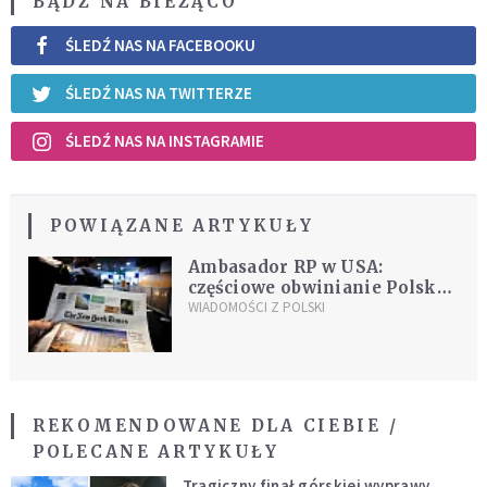
BĄDŹ NA BIEŻĄCO
ŚLEDŹ NAS NA FACEBOOKU
ŚLEDŹ NAS NA TWITTERZE
ŚLEDŹ NAS NA INSTAGRAMIE
POWIĄZANE ARTYKUŁY
Ambasador RP w USA:
częściowe obwinianie Polski
o Holokaust to wielka
WIADOMOŚCI Z POLSKI
niesprawiedliwość
REKOMENDOWANE DLA CIEBIE /
POLECANE ARTYKUŁY
Tragiczny finał górskiej wyprawy.