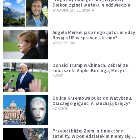
Diakon zginął w ataku niedźwiedzia
WIADOMOŚCI ZE ŚWIATA
Angela Merkel jako negocjator między
Rosją a UE w sprawie Ukrainy?
WYDARZENIA
Donald Trump w Chinach. Zabrał ze
sobą szefa Apple, Boeinga, Mety i
Muska
ŚWIAT
Dolina Krzemowa puka do Watykanu.
Dlaczego giganci AI słuchają księży?
KOŚCIÓŁ
Przeleci bliżej Ziemi niż niektóre
satelity. W poniedziałek miniemy się z