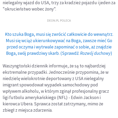
nielegalny wjazd do USA, trzy za kradzież pojazdu i jeden za
"okrucieństwo wobec żony".
DEON.PL POLECA
Kto szuka Boga, musi się zwrócić całkowicie do wewnątrz.
Musi się wciąż ukierunkowywać na Boga, zawsze mieć Go
przed oczyma i wytrwale zapominać o sobie, aż znajdzie
Boga, swój prawdziwy skarb. (Sprawdź:
Rozwój duchowy
)
Waszyngtoński dziennik informuje, że są to najbardziej
ekstremalne przypadki. Jednocześnie przypomina, że w
niedzielę wielokrotnie deportowany z USA nielegalny
imigrant spowodował wypadek samochodowy pod
wpływem alkoholu, w którym zginął profesjonalny gracz
ligi futbolu amerykańskiego (NFL) - Edwin Jackson i
kierowca Ubera. Sprawca został zatrzymany, mimo że
zbiegł z miejsca zdarzenia.