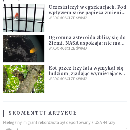
Uczestniczył w egzekucjach. Pod
wpływem słów papieża zmienił
zdanie
WIADOMOŚCI ZE ŚWIATA
Ogromna asteroida zbliży się do
Ziemi. NASA uspokaja: nie ma
zagrożenia
WIADOMOŚCI ZE ŚWIATA
Kot przez trzy lata wymykał się
ludziom, zjadając wymierające
kaczki. W końcu popełnił
WIADOMOŚCI ZE ŚWIATA
fatalny błąd
SKOMENTUJ ARTYKUŁ
Nielegalny imigrant rekordzista był deportowany z USA 44 razy