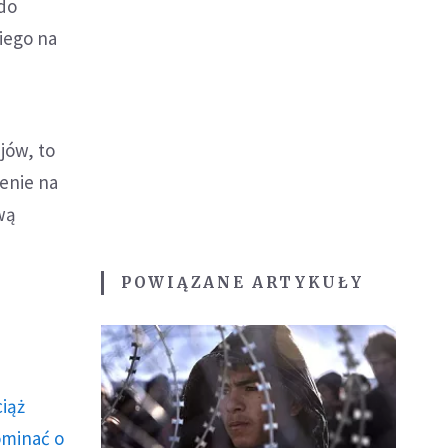
 do
iego na
jów, to
enie na
wą
POWIĄZANE ARTYKUŁY
ciąż
ominać o