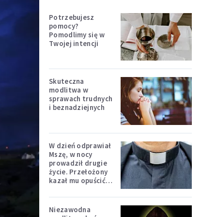
Potrzebujesz
pomocy?
Pomodlimy się w
Twojej intencji
Skuteczna
modlitwa w
sprawach trudnych
i beznadziejnych
W dzień odprawiał
Mszę, w nocy
prowadził drugie
życie. Przełożony
kazał mu opuścić
zakon
Niezawodna