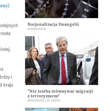
howy
)
Nacjonalizacja Ewangelii
 kolejnych
KOMENTARZE
zrosła
śniej.
wa
róży i
d kraju
"Nie trzeba zrównywać migracji
z terroryzmem"
WIADOMOŚCI ZE ŚWIATA