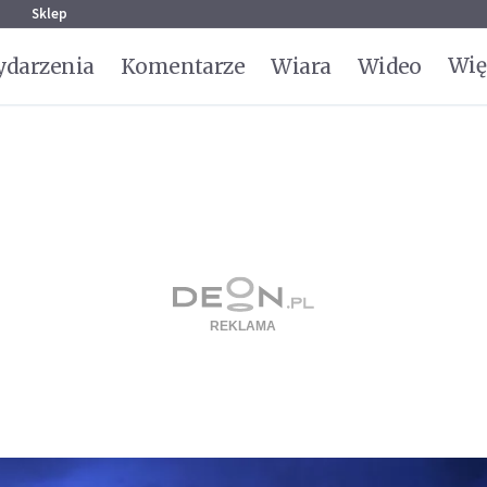
g
Sklep
Wię
darzenia
Komentarze
Wiara
Wideo