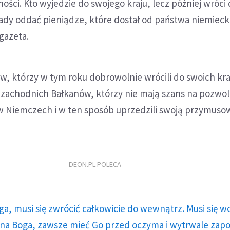
ości. Kto wyjedzie do swojego kraju, lecz później wróci
sady oddać pieniądze, które dostał od państwa niemieck
gazeta.
, którzy w tym roku dobrowolnie wrócili do swoich kra
zachodnich Bałkanów, którzy nie mają szans na pozwol
w Niemczech i w ten sposób uprzedzili swoją przymuso
DEON.PL POLECA
ga, musi się zwrócić całkowicie do wewnątrz. Musi się w
a Boga, zawsze mieć Go przed oczyma i wytrwale zap