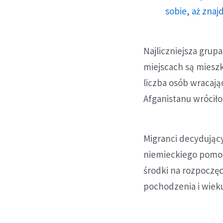
sobie, aż znaj
Najliczniejsza grup
miejscach są mieszk
liczba osób wracają
Afganistanu wróciło 
Migranci decydując
niemieckiego pomoc
środki na rozpoczęc
pochodzenia i wieku