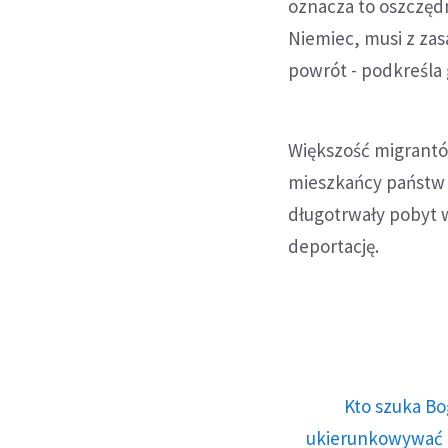
oznacza to oszczędn
Niemiec, musi z za
powrót - podkreśla 
Większość migrantów
mieszkańcy państw 
długotrwały pobyt 
deportację.
Kto szuka Bo
ukierunkowywać n