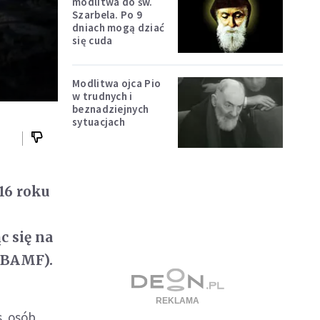
modlitwa do św.
Szarbela. Po 9
dniach mogą dziać
się cuda
Modlitwa ojca Pio
w trudnych i
beznadziejnych
sytuacjach
16 roku
c się na
(BAMF).
. osób.