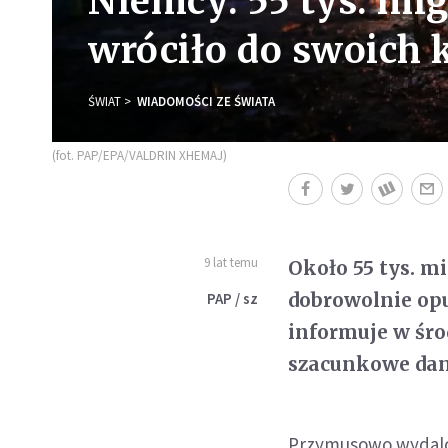
Niemcy: 55 tys. mi
wróciło do swoich 
ŚWIAT
WIADOMOŚCI ZE ŚWIATA
(fot. PAP/EPA/VALDRIN XHEMAJ)
9 lat temu
Około 55 tys. m
dobrowolnie opuś
PAP / sz
informuje w śro
szacunkowe dan
Przymusowo wydalono