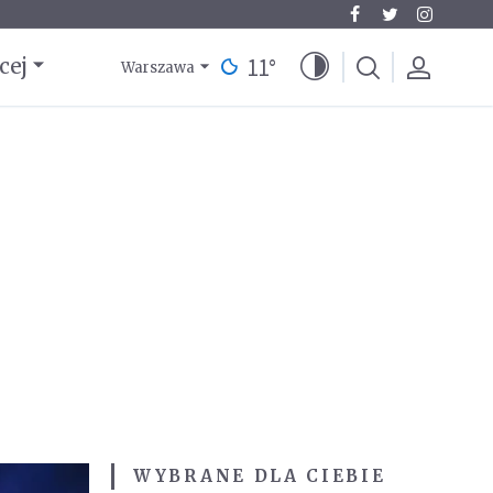
11
°
cej
Warszawa
WYBRANE DLA CIEBIE