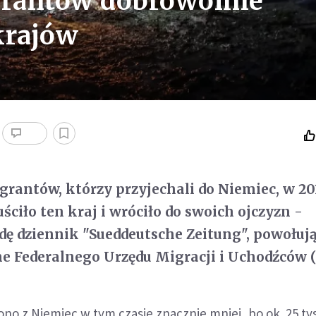
grantów dobrowolnie
krajów
igrantów, którzy przyjechali do Niemiec, w 20
ciło ten kraj i wróciło do swoich ojczyzn -
dę dziennik "Sueddeutsche Zeitung", powołują
e Federalnego Urzędu Migracji i Uchodźców 
 z Niemiec w tym czasie znacznie mniej, bo ok. 25 tys