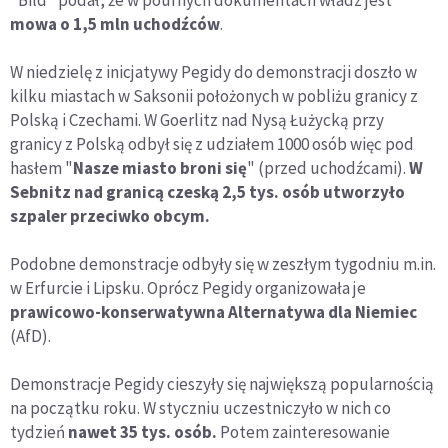
mowa o 1,5 mln uchodźców
.
W niedzielę z inicjatywy Pegidy do demonstracji doszło w
kilku miastach w Saksonii położonych w pobliżu granicy z
Polską i Czechami. W Goerlitz nad Nysą Łużycką przy
granicy z Polską odbył się z udziałem 1000 osób więc pod
hasłem "
Nasze miasto broni się
" (przed uchodźcami).
W
Sebnitz nad granicą czeską 2,5 tys. osób utworzyło
szpaler przeciwko obcym.
Podobne demonstracje odbyły się w zeszłym tygodniu m.in.
w Erfurcie i Lipsku. Oprócz Pegidy organizowała je
prawicowo-konserwatywna Alternatywa dla Niemiec
(AfD).
Demonstracje Pegidy cieszyły się największą popularnością
na początku roku. W styczniu uczestniczyło w nich co
tydzień
nawet 35 tys. osób.
Potem zainteresowanie