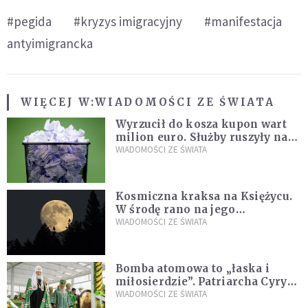
#pegida
#kryzys imigracyjny
#manifestacja
antyimigrancka
WIĘCEJ W:
WIADOMOŚCI ZE ŚWIATA
Wyrzucił do kosza kupon wart
milion euro. Służby ruszyły na
poszukiwania
WIADOMOŚCI ZE ŚWIATA
Kosmiczna kraksa na Księżycu.
W środę rano na jego
powierzchni dojdzie do
WIADOMOŚCI ZE ŚWIATA
niezwykłego zdarzenia
Bomba atomowa to „łaska i
miłosierdzie”. Patriarcha Cyryl
wychwala Putina
WIADOMOŚCI ZE ŚWIATA