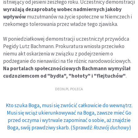
istniejący od jesieni zeszłego roku. Uczestnicy demonstracji
wyrażają dezaprobatę wobec nadmiernych jakoby
wpływów
muzułmanów na życie społeczne w Niemczech i
rzekomego tolerowania przez władze tego zjawiska.
W poniedziałkowej demonstracji uczestniczył przywódca
Pegidy Lutz Bachmann. Prokuratura wniosła przeciwko
niemu akt oskarżenia w związku z podejrzeniem o
podżeganie do nienawiści na tle różnic narodowościowych.
Na portalach społecznościowych Bachmann wymyślał
cudzoziemcom od "bydła", "hołoty" i "flejtuchów"
.
DEON.PL POLECA
Kto szuka Boga, musi się zwrócić całkowicie do wewnątrz.
Musi się wciąż ukierunkowywać na Boga, zawsze mieć Go
przed oczyma i wytrwale zapominać o sobie, aż znajdzie
Boga, swój prawdziwy skarb. (Sprawdź:
Rozwój duchowy
)