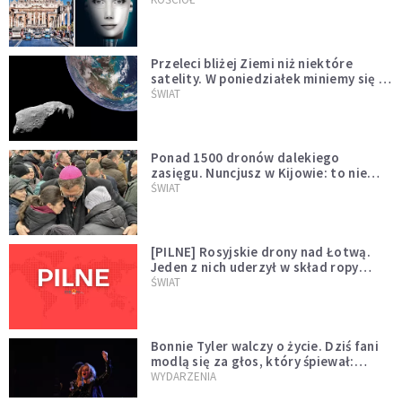
Przeleci bliżej Ziemi niż niektóre
satelity. W poniedziałek miniemy się z
asteroidą, która poprzedzi znacznie
ŚWIAT
większego "gościa"
Ponad 1500 dronów dalekiego
zasięgu. Nuncjusz w Kijowie: to nie
wygląda na wolę zakończenia wojny
ŚWIAT
[PILNE] Rosyjskie drony nad Łotwą.
Jeden z nich uderzył w skład ropy
naftowej
ŚWIAT
Bonnie Tyler walczy o życie. Dziś fani
modlą się za głos, który śpiewał:
"Lord, help me"
WYDARZENIA