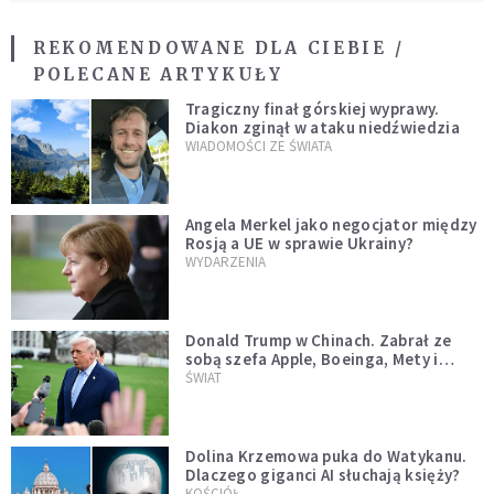
REKOMENDOWANE DLA CIEBIE /
POLECANE ARTYKUŁY
Tragiczny finał górskiej wyprawy.
Diakon zginął w ataku niedźwiedzia
WIADOMOŚCI ZE ŚWIATA
Angela Merkel jako negocjator między
Rosją a UE w sprawie Ukrainy?
WYDARZENIA
Donald Trump w Chinach. Zabrał ze
sobą szefa Apple, Boeinga, Mety i
Muska
ŚWIAT
Dolina Krzemowa puka do Watykanu.
Dlaczego giganci AI słuchają księży?
KOŚCIÓŁ