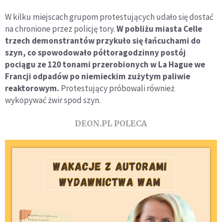
W kilku miejscach grupom protestujących udało się dostać
na chronione przez policję tory.
W pobliżu miasta Celle
trzech demonstrantów przykuło się łańcuchami do
szyn, co spowodowało półtoragodzinny postój
pociągu ze 120 tonami przerobionych w La Hague we
Francji odpadów po niemieckim zużytym paliwie
reaktorowym.
Protestujący próbowali również
wykopywać żwir spod szyn.
DEON.PL POLECA