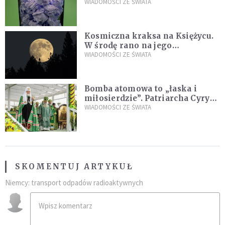
poszukiwania
WIADOMOŚCI ZE ŚWIATA
Kosmiczna kraksa na Księżycu.
W środę rano na jego
powierzchni dojdzie do
WIADOMOŚCI ZE ŚWIATA
niezwykłego zdarzenia
Bomba atomowa to „łaska i
miłosierdzie”. Patriarcha Cyryl
wychwala Putina
WIADOMOŚCI ZE ŚWIATA
SKOMENTUJ ARTYKUŁ
Niemcy: transport odpadów radioaktywnych