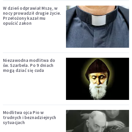
W dzień odprawiał Mszę, w
nocy prowadził drugie życie.
Przełożony kazał mu
opuścić zakon
Niezawodna modlitwa do
św. Szarbela. Po 9 dniach
mogą dziać się cuda
Modlitwa ojca Pio w
trudnych i beznadziejnych
sytuacjach