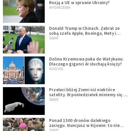
Rosją a UE w sprawie Ukrainy?
WYDARZENIA
Donald Trump w Chinach. Zabrał ze
sobą szefa Apple, Boeinga, Mety i
Muska
ŚWIAT
Dolina Krzemowa puka do Watykanu.
Dlaczego giganci AI słuchają księży?
KOŚCIÓŁ
Przeleci bliżej Ziemi niż niektóre
satelity. W poniedziałek miniemy się z
asteroidą, która poprzedzi znacznie
ŚWIAT
większego "gościa"
Ponad 1500 dronów dalekiego
zasięgu. Nuncjusz w Kijowie: to nie
wygląda na wolę zakończenia wojny
ŚWIAT