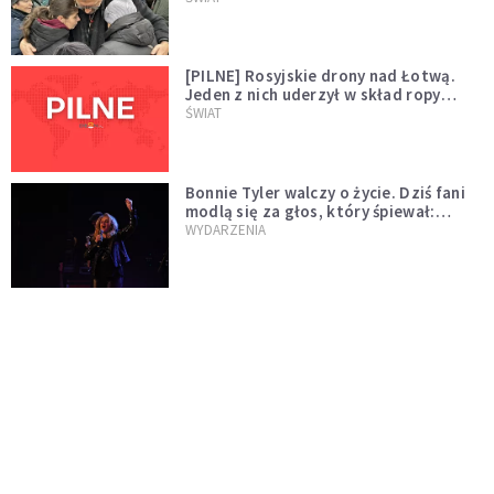
[PILNE] Rosyjskie drony nad Łotwą.
Jeden z nich uderzył w skład ropy
naftowej
ŚWIAT
Bonnie Tyler walczy o życie. Dziś fani
modlą się za głos, który śpiewał:
"Lord, help me"
WYDARZENIA