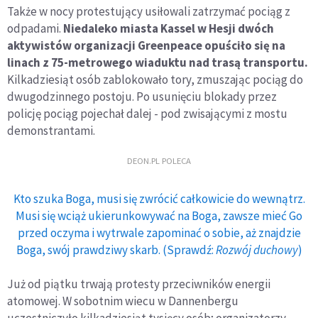
Także w nocy protestujący usiłowali zatrzymać pociąg z
odpadami.
Niedaleko miasta Kassel w Hesji dwóch
aktywistów organizacji Greenpeace opuściło się na
linach z 75-metrowego wiaduktu nad trasą transportu.
Kilkadziesiąt osób zablokowało tory, zmuszając pociąg do
dwugodzinnego postoju. Po usunięciu blokady przez
policję pociąg pojechał dalej - pod zwisającymi z mostu
demonstrantami.
DEON.PL POLECA
Kto szuka Boga, musi się zwrócić całkowicie do wewnątrz.
Musi się wciąż ukierunkowywać na Boga, zawsze mieć Go
przed oczyma i wytrwale zapominać o sobie, aż znajdzie
Boga, swój prawdziwy skarb. (Sprawdź:
Rozwój duchowy
)
Już od piątku trwają protesty przeciwników energii
atomowej. W sobotnim wiecu w Dannenbergu
uczestniczyło kilkadziesiąt tysięcy osób; organizatorzy