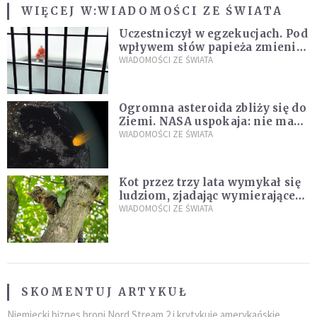
WIĘCEJ W:
WIADOMOŚCI ZE ŚWIATA
Uczestniczył w egzekucjach. Pod
wpływem słów papieża zmienił
zdanie
WIADOMOŚCI ZE ŚWIATA
Ogromna asteroida zbliży się do
Ziemi. NASA uspokaja: nie ma
zagrożenia
WIADOMOŚCI ZE ŚWIATA
Kot przez trzy lata wymykał się
ludziom, zjadając wymierające
kaczki. W końcu popełnił
WIADOMOŚCI ZE ŚWIATA
fatalny błąd
SKOMENTUJ ARTYKUŁ
Niemiecki biznes broni Nord Stream 2 i krytykuje amerykańskie