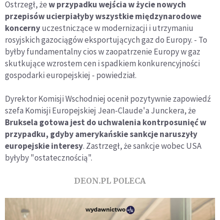
Ostrzegł, że
w przypadku wejścia w życie nowych
przepisów ucierpiałyby wszystkie międzynarodowe
koncerny
uczestniczące w modernizacji i utrzymaniu
rosyjskich gazociągów eksportujących gaz do Europy. - To
byłby fundamentalny cios w zaopatrzenie Europy w gaz
skutkujące wzrostem cen i spadkiem konkurencyjności
gospodarki europejskiej - powiedział.
Dyrektor Komisji Wschodniej ocenił pozytywnie zapowiedź
szefa Komisji Europejskiej Jean-Claude'a Junckera, że
Bruksela gotowa jest do uchwalenia kontrposunięć w
przypadku, gdyby amerykańskie sankcje naruszyły
europejskie interesy
. Zastrzegł, że sankcje wobec USA
byłyby "ostatecznością".
DEON.PL POLECA