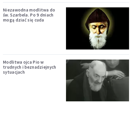
Niezawodna modlitwa do
św. Szarbela. Po 9 dniach
mogą dziać się cuda
Modlitwa ojca Pio w
trudnych i beznadziejnych
sytuacjach