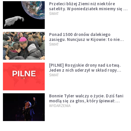
Przeleci bliżej Ziemi niż niektóre
satelity. W poniedziałek miniemy się z
asteroidą, która poprzedzi znacznie
ŚWIAT
większego "gościa"
Ponad 1500 dronów dalekiego
zasięgu. Nuncjusz w Kijowie: to nie
wygląda na wolę zakończenia wojny
ŚWIAT
[PILNE] Rosyjskie drony nad Łotwą.
Jeden z nich uderzył w skład ropy
naftowej
ŚWIAT
Bonnie Tyler walczy o życie. Dziś fani
modlą się za głos, który śpiewał:
"Lord, help me"
WYDARZENIA