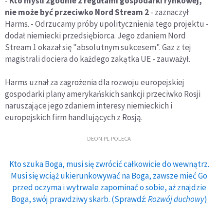
-
Kto myśli zgodnie z regułami gospodarki rynkowej,
nie może być przeciwko Nord Stream 2
- zaznaczył
Harms. - Odrzucamy próby upolitycznienia tego projektu -
dodał niemiecki przedsiębiorca. Jego zdaniem Nord
Stream 1 okazał się "absolutnym sukcesem". Gaz z tej
magistrali dociera do każdego zakątka UE - zauważył.
Harms uznał za zagrożenia dla rozwoju europejskiej
gospodarki plany amerykańskich sankcji przeciwko Rosji
naruszające jego zdaniem interesy niemieckich i
europejskich firm handlujących z Rosją.
DEON.PL POLECA
Kto szuka Boga, musi się zwrócić całkowicie do wewnątrz.
Musi się wciąż ukierunkowywać na Boga, zawsze mieć Go
przed oczyma i wytrwale zapominać o sobie, aż znajdzie
Boga, swój prawdziwy skarb. (Sprawdź:
Rozwój duchowy
)