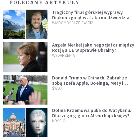
POLECANE ARTYKUŁY
Tragiczny finał górskiej wyprawy.
Diakon zginął w ataku niedźwiedzia
WIADOMOŚCI ZE ŚWIATA
Angela Merkel jako negocjator między
Rosją a UE w sprawie Ukrainy?
WYDARZENIA
Donald Trump w Chinach. Zabrał ze
sobą szefa Apple, Boeinga, Mety i
Muska
ŚWIAT
Dolina Krzemowa puka do Watykanu.
Dlaczego giganci AI słuchają księży?
KOŚCIÓŁ