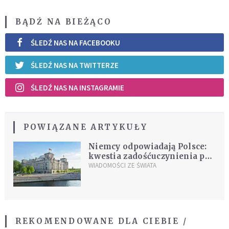
BĄDŹ NA BIEŻĄCO
ŚLEDŹ NAS NA FACEBOOKU
ŚLEDŹ NAS NA TWITTERZE
ŚLEDŹ NAS NA INSTAGRAMIE
POWIĄZANE ARTYKUŁY
Niemcy odpowiadają Polsce:
kwestia zadośćuczynienia po
wojnie jest ostatecznie
WIADOMOŚCI ZE ŚWIATA
załatwiona
REKOMENDOWANE DLA CIEBIE /