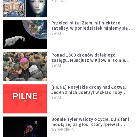
KOŚCIÓŁ
Przeleci bliżej Ziemi niż niektóre
satelity. W poniedziałek miniemy się z
asteroidą, która poprzedzi znacznie
ŚWIAT
większego "gościa"
Ponad 1500 dronów dalekiego
zasięgu. Nuncjusz w Kijowie: to nie
wygląda na wolę zakończenia wojny
ŚWIAT
[PILNE] Rosyjskie drony nad Łotwą.
Jeden z nich uderzył w skład ropy
naftowej
ŚWIAT
Bonnie Tyler walczy o życie. Dziś fani
modlą się za głos, który śpiewał:
"Lord, help me"
WYDARZENIA