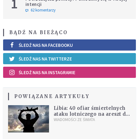
1
intencji
62 komentarzy
BĄDŹ NA BIEŻĄCO
ŚLEDŹ NAS NA FACEBOOKU
ŚLEDŹ NAS NA TWITTERZE
ŚLEDŹ NAS NA INSTAGRAMIE
POWIĄZANE ARTYKUŁY
Libia: 40 ofiar śmiertelnych
ataku lotniczego na areszt dla
imigrantów
WIADOMOŚCI ZE ŚWIATA