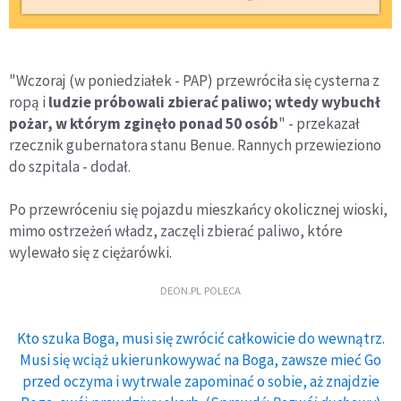
"Wczoraj (w poniedziałek - PAP) przewróciła się cysterna z
ropą i
ludzie próbowali zbierać paliwo; wtedy wybuchł
pożar, w którym zginęło ponad 50 osób
" - przekazał
rzecznik gubernatora stanu Benue. Rannych przewieziono
do szpitala - dodał.
Po przewróceniu się pojazdu mieszkańcy okolicznej wioski,
mimo ostrzeżeń władz, zaczęli zbierać paliwo, które
wylewało się z ciężarówki.
DEON.PL POLECA
Kto szuka Boga, musi się zwrócić całkowicie do wewnątrz.
Musi się wciąż ukierunkowywać na Boga, zawsze mieć Go
przed oczyma i wytrwale zapominać o sobie, aż znajdzie