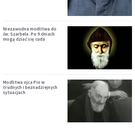
Niezawodna modlitwa do
św. Szarbela. Po 9 dniach
mogą dziać się cuda
Modlitwa ojca Pio w
trudnych i beznadziejnych
sytuacjach