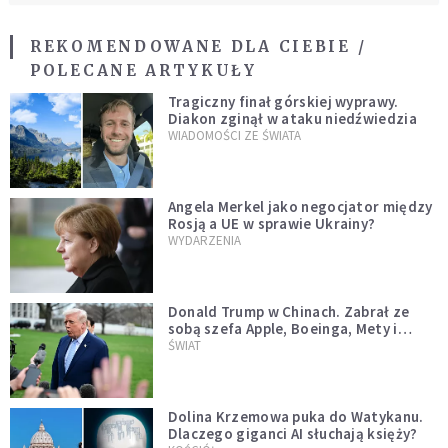
REKOMENDOWANE DLA CIEBIE /
POLECANE ARTYKUŁY
Tragiczny finał górskiej wyprawy.
Diakon zginął w ataku niedźwiedzia
WIADOMOŚCI ZE ŚWIATA
Angela Merkel jako negocjator między
Rosją a UE w sprawie Ukrainy?
WYDARZENIA
Donald Trump w Chinach. Zabrał ze
sobą szefa Apple, Boeinga, Mety i
Muska
ŚWIAT
Dolina Krzemowa puka do Watykanu.
Dlaczego giganci AI słuchają księży?