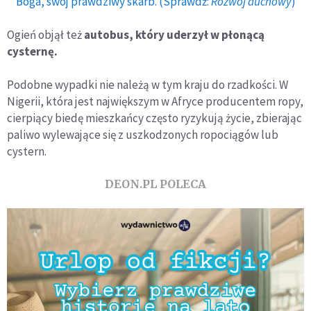
Boga, swój prawdziwy skarb. (Sprawdź:
Rozwój duchowy
)
Ogień objął też
autobus, który uderzył w płonącą
cysternę.
Podobne wypadki nie należą w tym kraju do rzadkości. W
Nigerii, która jest największym w Afryce producentem ropy,
cierpiący biedę mieszkańcy często ryzykują życie, zbierając
paliwo wylewające się z uszkodzonych ropociągów lub
cystern.
DEON.PL POLECA