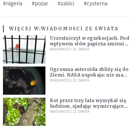
#nigeria
#pożar
#zabici
#cysterna
WIĘCEJ W:
WIADOMOŚCI ZE ŚWIATA
Uczestniczył w egzekucjach. Pod
wpływem słów papieża zmienił
zdanie
WIADOMOŚCI ZE ŚWIATA
Ogromna asteroida zbliży się do
Ziemi. NASA uspokaja: nie ma
zagrożenia
WIADOMOŚCI ZE ŚWIATA
Kot przez trzy lata wymykał się
ludziom, zjadając wymierające
kaczki. W końcu popełnił
WIADOMOŚCI ZE ŚWIATA
fatalny błąd