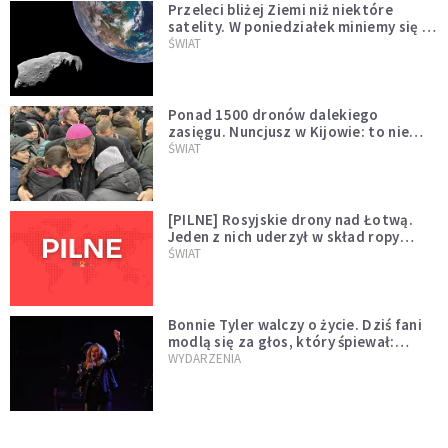
Przeleci bliżej Ziemi niż niektóre
satelity. W poniedziałek miniemy się z
asteroidą, która poprzedzi znacznie
ŚWIAT
większego "gościa"
Ponad 1500 dronów dalekiego
zasięgu. Nuncjusz w Kijowie: to nie
wygląda na wolę zakończenia wojny
ŚWIAT
[PILNE] Rosyjskie drony nad Łotwą.
Jeden z nich uderzył w skład ropy
naftowej
ŚWIAT
Bonnie Tyler walczy o życie. Dziś fani
modlą się za głos, który śpiewał:
"Lord, help me"
WYDARZENIA