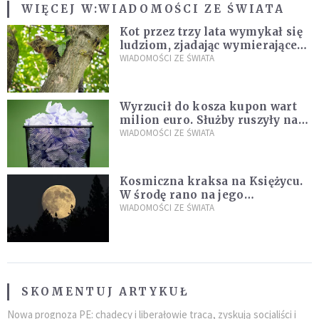
WIĘCEJ W:
WIADOMOŚCI ZE ŚWIATA
Kot przez trzy lata wymykał się
ludziom, zjadając wymierające
kaczki. W końcu popełnił
WIADOMOŚCI ZE ŚWIATA
fatalny błąd
Wyrzucił do kosza kupon wart
milion euro. Służby ruszyły na
poszukiwania
WIADOMOŚCI ZE ŚWIATA
Kosmiczna kraksa na Księżycu.
W środę rano na jego
powierzchni dojdzie do
WIADOMOŚCI ZE ŚWIATA
niezwykłego zdarzenia
SKOMENTUJ ARTYKUŁ
Nowa prognoza PE: chadecy i liberałowie tracą, zyskują socjaliści i