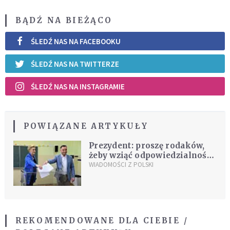
BĄDŹ NA BIEŻĄCO
ŚLEDŹ NAS NA FACEBOOKU
ŚLEDŹ NAS NA TWITTERZE
ŚLEDŹ NAS NA INSTAGRAMIE
POWIĄZANE ARTYKUŁY
Prezydent: proszę rodaków,
żeby wziąć odpowiedzialność
na swoje barki
WIADOMOŚCI Z POLSKI
REKOMENDOWANE DLA CIEBIE /