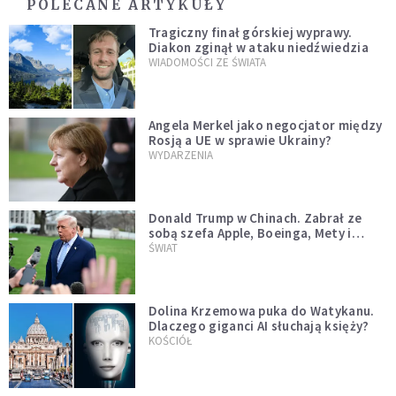
POLECANE ARTYKUŁY
Tragiczny finał górskiej wyprawy.
Diakon zginął w ataku niedźwiedzia
WIADOMOŚCI ZE ŚWIATA
Angela Merkel jako negocjator między
Rosją a UE w sprawie Ukrainy?
WYDARZENIA
Donald Trump w Chinach. Zabrał ze
sobą szefa Apple, Boeinga, Mety i
Muska
ŚWIAT
Dolina Krzemowa puka do Watykanu.
Dlaczego giganci AI słuchają księży?
KOŚCIÓŁ