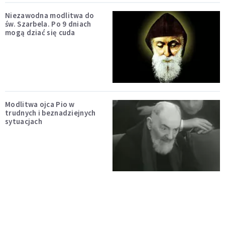
Niezawodna modlitwa do
św. Szarbela. Po 9 dniach
mogą dziać się cuda
Modlitwa ojca Pio w
trudnych i beznadziejnych
sytuacjach