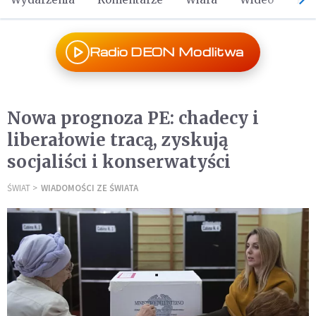
Radio DEON Modlitwa
Nowa prognoza PE: chadecy i
liberałowie tracą, zyskują
socjaliści i konserwatyści
ŚWIAT
WIADOMOŚCI ZE ŚWIATA