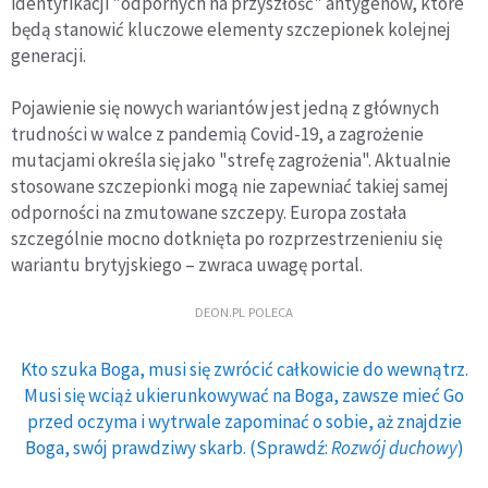
identyfikacji "odpornych na przyszłość" antygenów, które
będą stanowić kluczowe elementy szczepionek kolejnej
generacji.
Pojawienie się nowych wariantów jest jedną z głównych
trudności w walce z pandemią Covid-19, a zagrożenie
mutacjami określa się jako "strefę zagrożenia". Aktualnie
stosowane szczepionki mogą nie zapewniać takiej samej
odporności na zmutowane szczepy. Europa została
szczególnie mocno dotknięta po rozprzestrzenieniu się
wariantu brytyjskiego – zwraca uwagę portal.
DEON.PL POLECA
Kto szuka Boga, musi się zwrócić całkowicie do wewnątrz.
Musi się wciąż ukierunkowywać na Boga, zawsze mieć Go
przed oczyma i wytrwale zapominać o sobie, aż znajdzie
Boga, swój prawdziwy skarb. (Sprawdź:
Rozwój duchowy
)