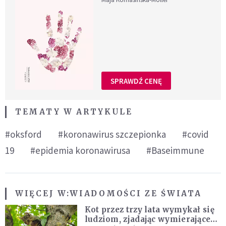
SPRAWDŹ CENĘ
TEMATY W ARTYKULE
#oksford
#koronawirus szczepionka
#covid
19
#epidemia koronawirusa
#Baseimmune
WIĘCEJ W:
WIADOMOŚCI ZE ŚWIATA
Kot przez trzy lata wymykał się
ludziom, zjadając wymierające