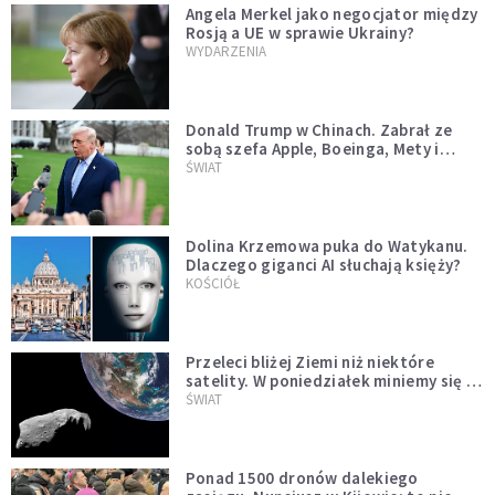
Angela Merkel jako negocjator między
Rosją a UE w sprawie Ukrainy?
WYDARZENIA
Donald Trump w Chinach. Zabrał ze
sobą szefa Apple, Boeinga, Mety i
Muska
ŚWIAT
Dolina Krzemowa puka do Watykanu.
Dlaczego giganci AI słuchają księży?
KOŚCIÓŁ
Przeleci bliżej Ziemi niż niektóre
satelity. W poniedziałek miniemy się z
asteroidą, która poprzedzi znacznie
ŚWIAT
większego "gościa"
Ponad 1500 dronów dalekiego