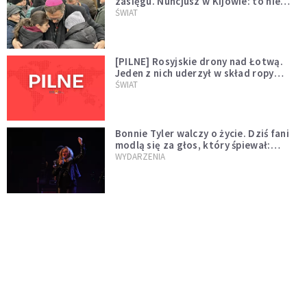
zasięgu. Nuncjusz w Kijowie: to nie
wygląda na wolę zakończenia wojny
ŚWIAT
[PILNE] Rosyjskie drony nad Łotwą.
Jeden z nich uderzył w skład ropy
naftowej
ŚWIAT
Bonnie Tyler walczy o życie. Dziś fani
modlą się za głos, który śpiewał:
"Lord, help me"
WYDARZENIA