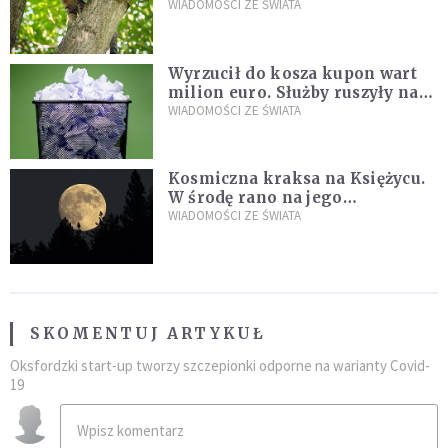
kaczki. W końcu popełnił
WIADOMOŚCI ZE ŚWIATA
fatalny błąd
Wyrzucił do kosza kupon wart
milion euro. Służby ruszyły na
poszukiwania
WIADOMOŚCI ZE ŚWIATA
Kosmiczna kraksa na Księżycu.
W środę rano na jego
powierzchni dojdzie do
WIADOMOŚCI ZE ŚWIATA
niezwykłego zdarzenia
SKOMENTUJ ARTYKUŁ
Oksfordzki start-up tworzy szczepionki odporne na warianty Covid-
19