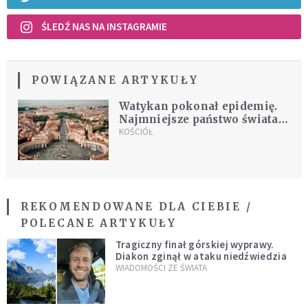
ŚLEDŹ NAS NA INSTAGRAMIE
POWIĄZANE ARTYKUŁY
Watykan pokonał epidemię.
Najmniejsze państwo świata
już bezpieczne
KOŚCIÓŁ
REKOMENDOWANE DLA CIEBIE /
POLECANE ARTYKUŁY
Tragiczny finał górskiej wyprawy.
Diakon zginął w ataku niedźwiedzia
WIADOMOŚCI ZE ŚWIATA