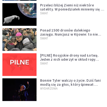
Przeleci bliżej Ziemi niż niektóre
satelity. W poniedziałek miniemy się z
asteroidą, która poprzedzi znacznie
ŚWIAT
większego "gościa"
Ponad 1500 dronów dalekiego
zasięgu. Nuncjusz w Kijowie: to nie
wygląda na wolę zakończenia wojny
ŚWIAT
[PILNE] Rosyjskie drony nad Łotwą.
Jeden z nich uderzył w skład ropy
naftowej
ŚWIAT
Bonnie Tyler walczy o życie. Dziś fani
modlą się za głos, który śpiewał:
"Lord, help me"
WYDARZENIA