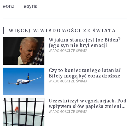
#onz
#syria
WIĘCEJ W:
WIADOMOŚCI ZE ŚWIATA
W jakim stanie jest Joe Biden?
Jego syn nie krył emocji
WIADOMOŚCI ZE ŚWIATA
Czy to koniec taniego latania?
Bilety mogą być coraz droższe
WIADOMOŚCI ZE ŚWIATA
Uczestniczył w egzekucjach. Pod
wpływem słów papieża zmienił
zdanie
WIADOMOŚCI ZE ŚWIATA