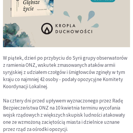
W piątek, dzień po przybyciu do Syrii grupy obserwatorów
z ramienia ONZ, wskutek zmasowanych ataków armii
syryjskiej z udziałem czołgów i śmigłowców zginęły w tym
kraju co najmniej 42 osoby - podały opozycyjne Komitety
Koordynacji Lokalnej.
Na cztery dni przed upływem wyznaczonego przez Radę
Bezpieczeństwa ONZ na 10 kwietnia terminu wycofania
wojsk rządowych z większych skupisk ludności atakowały
one ze wzmożoną zaciętością miasta i dzielnice uznane
przez rząd za ośrodki opozycji.