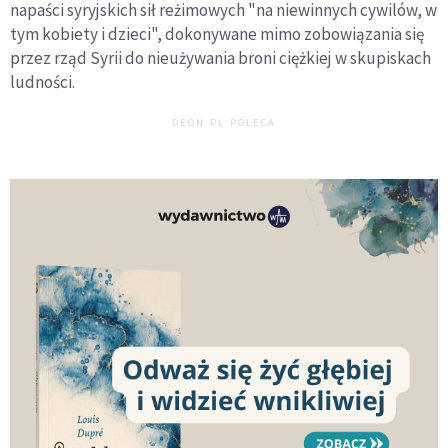
napaści syryjskich sił reżimowych "na niewinnych cywilów, w
tym kobiety i dzieci", dokonywane mimo zobowiązania się
przez rząd Syrii do nieużywania broni ciężkiej w skupiskach
ludności.
DEON.PL POLECA