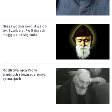
Niezawodna modlitwa do
św. Szarbela. Po 9 dniach
mogą dziać się cuda
Modlitwa ojca Pio w
trudnych i beznadziejnych
sytuacjach