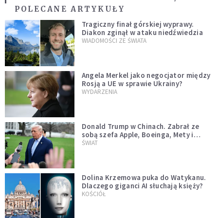
POLECANE ARTYKUŁY
Tragiczny finał górskiej wyprawy.
Diakon zginął w ataku niedźwiedzia
WIADOMOŚCI ZE ŚWIATA
Angela Merkel jako negocjator między
Rosją a UE w sprawie Ukrainy?
WYDARZENIA
Donald Trump w Chinach. Zabrał ze
sobą szefa Apple, Boeinga, Mety i
Muska
ŚWIAT
Dolina Krzemowa puka do Watykanu.
Dlaczego giganci AI słuchają księży?
KOŚCIÓŁ