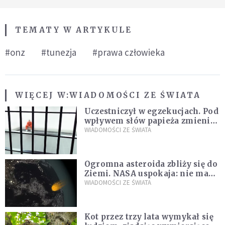
TEMATY W ARTYKULE
#onz
#tunezja
#prawa człowieka
WIĘCEJ W:
WIADOMOŚCI ZE ŚWIATA
Uczestniczył w egzekucjach. Pod
wpływem słów papieża zmienił
zdanie
WIADOMOŚCI ZE ŚWIATA
Ogromna asteroida zbliży się do
Ziemi. NASA uspokaja: nie ma
zagrożenia
WIADOMOŚCI ZE ŚWIATA
Kot przez trzy lata wymykał się