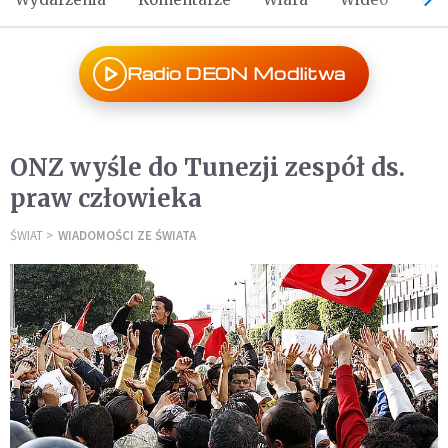
Radio DEON Modlitwa
ONZ wyśle do Tunezji zespół ds.
praw człowieka
ŚWIAT
WIADOMOŚCI ZE ŚWIATA