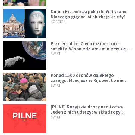
Dolina Krzemowa puka do Watykanu.
Dlaczego giganci AI słuchają księży?
KOŚCIÓŁ
Przeleci bliżej Ziemi niż niektóre
satelity. W poniedziałek miniemy się z
asteroidą, która poprzedzi znacznie
ŚWIAT
większego "gościa"
Ponad 1500 dronów dalekiego
zasięgu. Nuncjusz w Kijowie: to nie
wygląda na wolę zakończenia wojny
ŚWIAT
[PILNE] Rosyjskie drony nad Łotwą.
Jeden z nich uderzył w skład ropy
naftowej
ŚWIAT