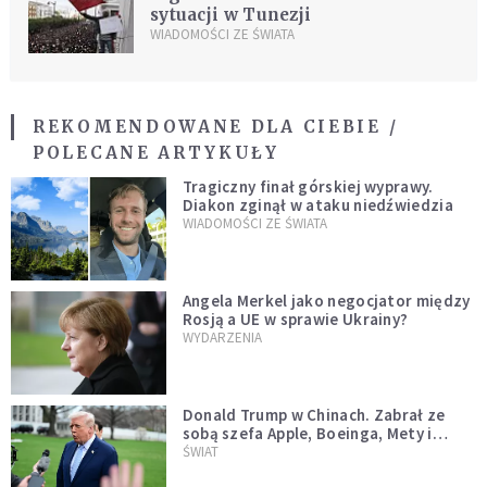
sytuacji w Tunezji
WIADOMOŚCI ZE ŚWIATA
REKOMENDOWANE DLA CIEBIE /
POLECANE ARTYKUŁY
Tragiczny finał górskiej wyprawy.
Diakon zginął w ataku niedźwiedzia
WIADOMOŚCI ZE ŚWIATA
Angela Merkel jako negocjator między
Rosją a UE w sprawie Ukrainy?
WYDARZENIA
Donald Trump w Chinach. Zabrał ze
sobą szefa Apple, Boeinga, Mety i
Muska
ŚWIAT