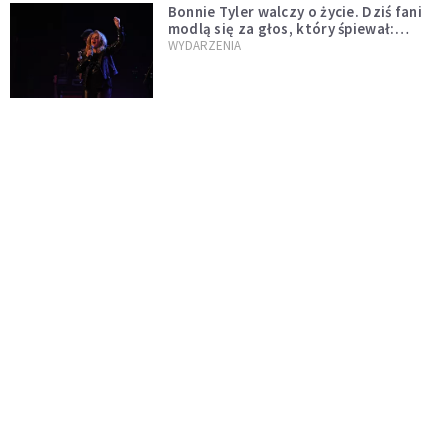
Bonnie Tyler walczy o życie. Dziś fani
modlą się za głos, który śpiewał:
"Lord, help me"
WYDARZENIA