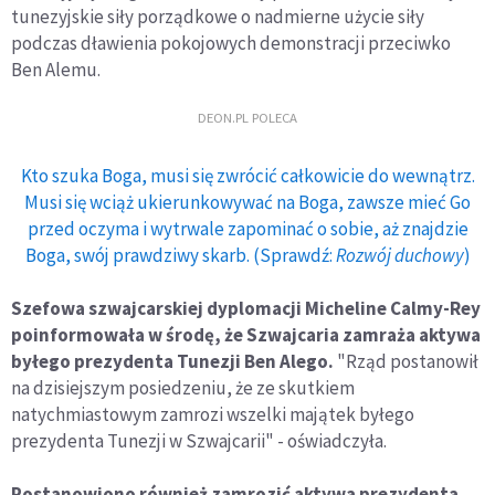
tunezyjskie siły porządkowe o nadmierne użycie siły
podczas dławienia pokojowych demonstracji przeciwko
Ben Alemu.
DEON.PL POLECA
Kto szuka Boga, musi się zwrócić całkowicie do wewnątrz.
Musi się wciąż ukierunkowywać na Boga, zawsze mieć Go
przed oczyma i wytrwale zapominać o sobie, aż znajdzie
Boga, swój prawdziwy skarb. (Sprawdź:
Rozwój duchowy
)
Szefowa szwajcarskiej dyplomacji Micheline Calmy-Rey
poinformowała w środę, że Szwajcaria zamraża aktywa
byłego prezydenta Tunezji Ben Alego.
"Rząd postanowił
na dzisiejszym posiedzeniu, że ze skutkiem
natychmiastowym zamrozi wszelki majątek byłego
prezydenta Tunezji w Szwajcarii" - oświadczyła.
Postanowiono również zamrozić aktywa prezydenta