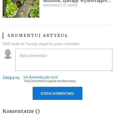
ludziom, zjadając wymierające
kaczki. W końcu popełnił
WIADOMOŚCI ZE ŚWIATA
fatalny błąd
SKOMENTUJ ARTYKUŁ
ONZ wyśle do Tunezji zespół ds. praw człowieka
Zaloguj się
lub
skomentuj jako Gość
Twój komentarz będzie moderowany
DODAJ KOMENTARZ
Komentarze (
)