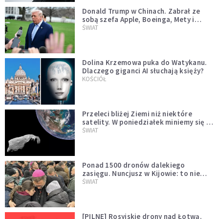
Donald Trump w Chinach. Zabrał ze
sobą szefa Apple, Boeinga, Mety i
Muska
ŚWIAT
Dolina Krzemowa puka do Watykanu.
Dlaczego giganci AI słuchają księży?
KOŚCIÓŁ
Przeleci bliżej Ziemi niż niektóre
satelity. W poniedziałek miniemy się z
asteroidą, która poprzedzi znacznie
ŚWIAT
większego "gościa"
Ponad 1500 dronów dalekiego
zasięgu. Nuncjusz w Kijowie: to nie
wygląda na wolę zakończenia wojny
ŚWIAT
[PILNE] Rosyjskie drony nad Łotwą.