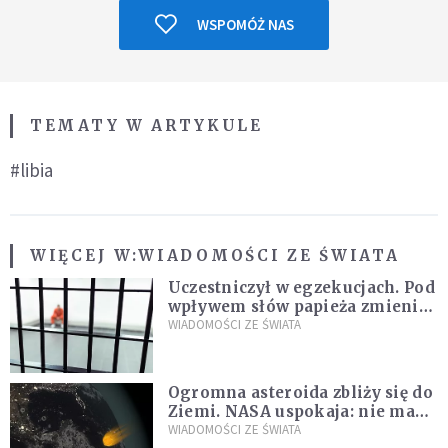
WSPOMÓŻ NAS
TEMATY W ARTYKULE
#libia
WIĘCEJ W:
WIADOMOŚCI ZE ŚWIATA
Uczestniczył w egzekucjach. Pod
wpływem słów papieża zmienił
zdanie
WIADOMOŚCI ZE ŚWIATA
Ogromna asteroida zbliży się do
Ziemi. NASA uspokaja: nie ma
zagrożenia
WIADOMOŚCI ZE ŚWIATA