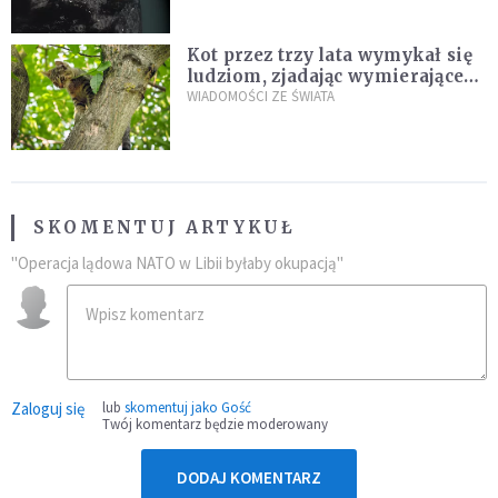
Kot przez trzy lata wymykał się
ludziom, zjadając wymierające
kaczki. W końcu popełnił
WIADOMOŚCI ZE ŚWIATA
fatalny błąd
SKOMENTUJ ARTYKUŁ
"Operacja lądowa NATO w Libii byłaby okupacją"
Zaloguj się
lub
skomentuj jako Gość
Twój komentarz będzie moderowany
DODAJ KOMENTARZ