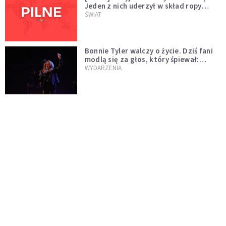
Jeden z nich uderzył w skład ropy
naftowej
ŚWIAT
Bonnie Tyler walczy o życie. Dziś fani
modlą się za głos, który śpiewał:
"Lord, help me"
WYDARZENIA