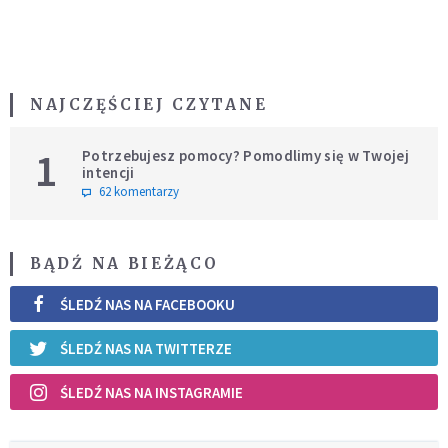
NAJCZĘŚCIEJ CZYTANE
1
Potrzebujesz pomocy? Pomodlimy się w Twojej
intencji
62 komentarzy
BĄDŹ NA BIEŻĄCO
ŚLEDŹ NAS NA FACEBOOKU
ŚLEDŹ NAS NA TWITTERZE
ŚLEDŹ NAS NA INSTAGRAMIE