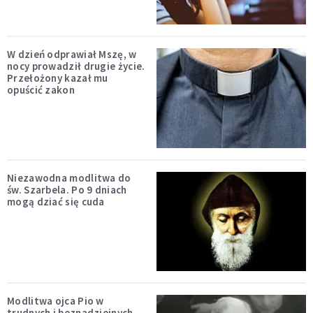
W dzień odprawiał Mszę, w
nocy prowadził drugie życie.
Przełożony kazał mu
opuścić zakon
Niezawodna modlitwa do
św. Szarbela. Po 9 dniach
mogą dziać się cuda
Modlitwa ojca Pio w
trudnych i beznadziejnych