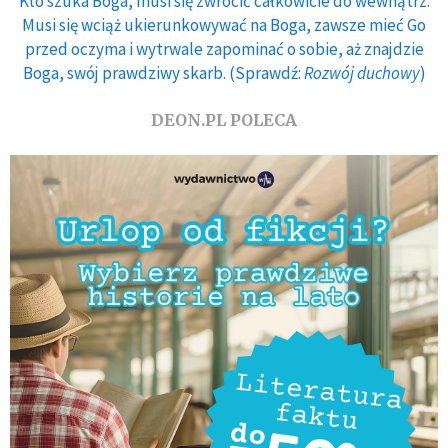
Kto szuka Boga, musi się zwrócić całkowicie do wewnątrz.
Musi się wciąż ukierunkowywać na Boga, zawsze mieć Go
przed oczyma i wytrwale zapominać o sobie, aż znajdzie
Boga, swój prawdziwy skarb. (Sprawdź:
Rozwój duchowy
)
DEON.PL POLECA