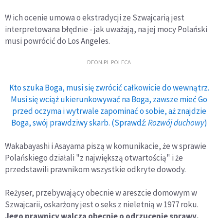
W ich ocenie umowa o ekstradycji ze Szwajcarią jest
interpretowana błędnie - jak uważają, na jej mocy Polański
musi powrócić do Los Angeles.
DEON.PL POLECA
Kto szuka Boga, musi się zwrócić całkowicie do wewnątrz.
Musi się wciąż ukierunkowywać na Boga, zawsze mieć Go
przed oczyma i wytrwale zapominać o sobie, aż znajdzie
Boga, swój prawdziwy skarb. (Sprawdź:
Rozwój duchowy
)
Wakabayashi i Asayama piszą w komunikacie, że w sprawie
Polańskiego działali "z największą otwartością" i że
przedstawili prawnikom wszystkie odkryte dowody.
Reżyser, przebywający obecnie w areszcie domowym w
Szwajcarii, oskarżony jest o seks z nieletnią w 1977 roku.
Jego prawnicy walczą obecnie o odrzucenie sprawy,