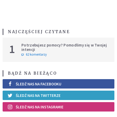
NAJCZĘŚCIEJ CZYTANE
1
Potrzebujesz pomocy? Pomodlimy się w Twojej
intencji
62 komentarzy
BĄDŹ NA BIEŻĄCO
ŚLEDŹ NAS NA FACEBOOKU
ŚLEDŹ NAS NA TWITTERZE
ŚLEDŹ NAS NA INSTAGRAMIE