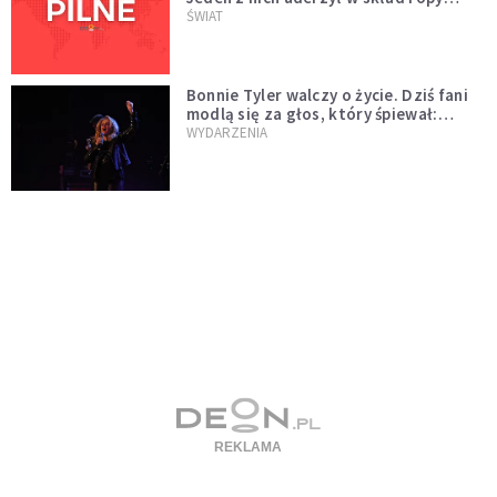
naftowej
ŚWIAT
Bonnie Tyler walczy o życie. Dziś fani
modlą się za głos, który śpiewał:
"Lord, help me"
WYDARZENIA