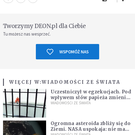
Tworzymy DEON.pl dla Ciebie
Tu możesz nas wesprzeć.
WSPOMÓŻ NAS
WIĘCEJ W:
WIADOMOŚCI ZE ŚWIATA
Uczestniczył w egzekucjach. Pod
wpływem słów papieża zmienił
zdanie
WIADOMOŚCI ZE ŚWIATA
Ogromna asteroida zbliży się do
Ziemi. NASA uspokaja: nie ma
zagrożenia
WIADOMOŚCI ZE ŚWIATA