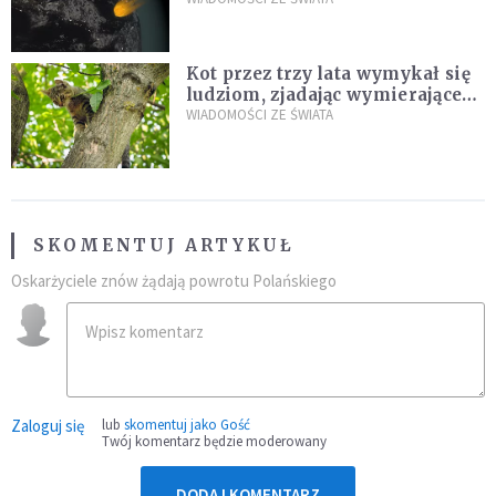
Kot przez trzy lata wymykał się
ludziom, zjadając wymierające
kaczki. W końcu popełnił
WIADOMOŚCI ZE ŚWIATA
fatalny błąd
SKOMENTUJ ARTYKUŁ
Oskarżyciele znów żądają powrotu Polańskiego
Zaloguj się
lub
skomentuj jako Gość
Twój komentarz będzie moderowany
DODAJ KOMENTARZ