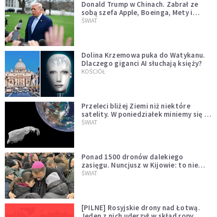
Donald Trump w Chinach. Zabrał ze
sobą szefa Apple, Boeinga, Mety i
Muska
ŚWIAT
Dolina Krzemowa puka do Watykanu.
Dlaczego giganci AI słuchają księży?
KOŚCIÓŁ
Przeleci bliżej Ziemi niż niektóre
satelity. W poniedziałek miniemy się z
asteroidą, która poprzedzi znacznie
ŚWIAT
większego "gościa"
Ponad 1500 dronów dalekiego
zasięgu. Nuncjusz w Kijowie: to nie
wygląda na wolę zakończenia wojny
ŚWIAT
[PILNE] Rosyjskie drony nad Łotwą.
Jeden z nich uderzył w skład ropy