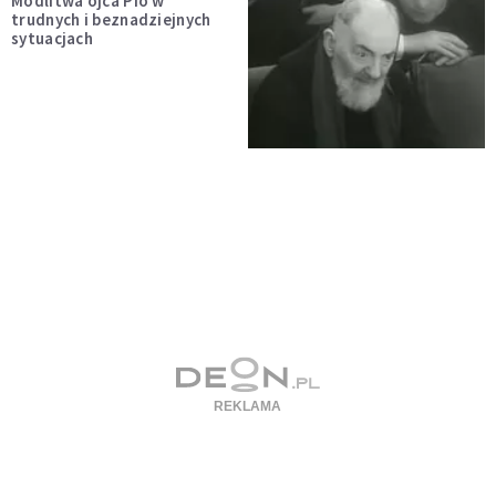
Modlitwa ojca Pio w
trudnych i beznadziejnych
sytuacjach