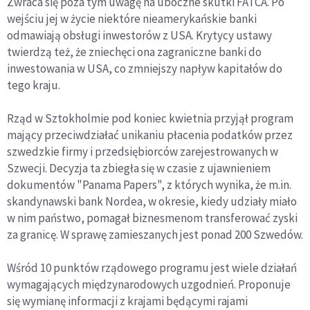
Zwraca się poza tym uwagę na uboczne skutki FATCA. Po
wejściu jej w życie niektóre nieamerykańskie banki
odmawiają obsługi inwestorów z USA. Krytycy ustawy
twierdzą też, że zniechęci ona zagraniczne banki do
inwestowania w USA, co zmniejszy napływ kapitałów do
tego kraju.
Rząd w Sztokholmie pod koniec kwietnia przyjął program
mający przeciwdziałać unikaniu płacenia podatków przez
szwedzkie firmy i przedsiębiorców zarejestrowanych w
Szwecji. Decyzja ta zbiegła się w czasie z ujawnieniem
dokumentów "Panama Papers", z których wynika, że m.in.
skandynawski bank Nordea, w okresie, kiedy udziały miało
w nim państwo, pomagał biznesmenom transferować zyski
za granicę. W sprawę zamieszanych jest ponad 200 Szwedów.
Wśród 10 punktów rządowego programu jest wiele działań
wymagających międzynarodowych uzgodnień. Proponuje
się wymianę informacji z krajami będącymi rajami