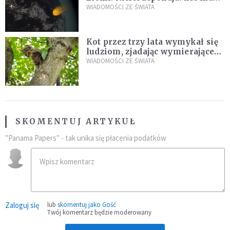
zagrożenia
WIADOMOŚCI ZE ŚWIATA
Kot przez trzy lata wymykał się
ludziom, zjadając wymierające
kaczki. W końcu popełnił
WIADOMOŚCI ZE ŚWIATA
fatalny błąd
SKOMENTUJ ARTYKUŁ
"Panama Papers" - tak unika się płacenia podatków
Zaloguj się
lub
skomentuj jako Gość
Twój komentarz będzie moderowany