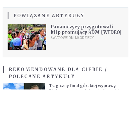
POWIĄZANE ARTYKUŁY
Panamczycy przygotowali
klip promujący ŚDM [WIDEO]
ŚWIATOWE DNI MŁODZIEŻY
REKOMENDOWANE DLA CIEBIE /
POLECANE ARTYKUŁY
Tragiczny finał górskiej wyprawy.
Diakon zginął w ataku niedźwiedzia
WIADOMOŚCI ZE ŚWIATA
Angela Merkel jako negocjator między
Rosją a UE w sprawie Ukrainy?
WYDARZENIA