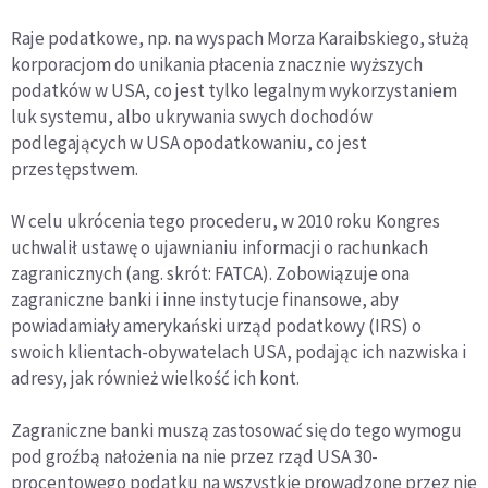
Raje podatkowe, np. na wyspach Morza Karaibskiego, służą
korporacjom do unikania płacenia znacznie wyższych
podatków w USA, co jest tylko legalnym wykorzystaniem
luk systemu, albo ukrywania swych dochodów
podlegających w USA opodatkowaniu, co jest
przestępstwem.
W celu ukrócenia tego procederu, w 2010 roku Kongres
uchwalił ustawę o ujawnianiu informacji o rachunkach
zagranicznych (ang. skrót: FATCA). Zobowiązuje ona
zagraniczne banki i inne instytucje finansowe, aby
powiadamiały amerykański urząd podatkowy (IRS) o
swoich klientach-obywatelach USA, podając ich nazwiska i
adresy, jak również wielkość ich kont.
Zagraniczne banki muszą zastosować się do tego wymogu
pod groźbą nałożenia na nie przez rząd USA 30-
procentowego podatku na wszystkie prowadzone przez nie