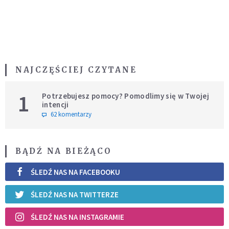
NAJCZĘŚCIEJ CZYTANE
1
Potrzebujesz pomocy? Pomodlimy się w Twojej
intencji
62 komentarzy
BĄDŹ NA BIEŻĄCO
ŚLEDŹ NAS NA FACEBOOKU
ŚLEDŹ NAS NA TWITTERZE
ŚLEDŹ NAS NA INSTAGRAMIE