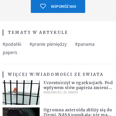
WSPOMÓŻ NAS
TEMATY W ARTYKULE
#podatki
#pranie pieniędzy
#panama
papers
WIĘCEJ W:
WIADOMOŚCI ZE ŚWIATA
Uczestniczył w egzekucjach. Pod
wpływem słów papieża zmienił
zdanie
WIADOMOŚCI ZE ŚWIATA
Ogromna asteroida zbliży się do
Ziemi. NASA uspokaja: nie ma