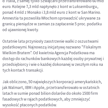
d'Italia, z samej tylko Szwajcarii przetransferowano 60 mld
euro. Kolejne 7,3 mld napłynęło z kont w Luksemburgu,
ponad 4 mld z Monako i 3,8 mld euro z kont w San Marino.
Amnestia ta pozwoliła Włochom sprowadzić ukrywane za
granicą pieniądze w zamian za zapłacenie 5 proc. podatku
od ujawnionej kwoty.
Ostatnie lata przyniosły zaostrzenie walki z oszustwami
podatkowymi. Najnowszą inicjatywę nazwano "Fiskalnym
Wielkim Bratem". Od kwietnia Agencja Podatkowa ma
dostęp do rachunków bankowych każdej osoby prywatnej i
przedsiębiorcy i wie o każdej dokonanej w zeszłym roku na
tych kontach transakcji.
Jak obliczono, 50 największych korporacji amerykańskich,
jak Walmart, IBM i Apple, przetransferowało w ostatnich
latach w sumie ponad bilion dolarów do około 1500 firm
fasadowych w rajach podatkowych, aby zmniejszyć
wysokość płaconych podatków.