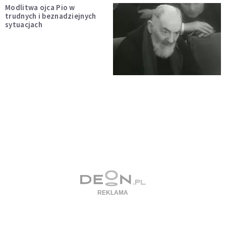
Modlitwa ojca Pio w
trudnych i beznadziejnych
sytuacjach