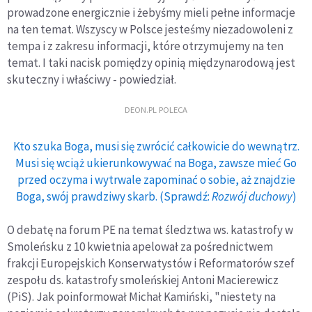
prowadzone energicznie i żebyśmy mieli pełne informacje
na ten temat. Wszyscy w Polsce jesteśmy niezadowoleni z
tempa i z zakresu informacji, które otrzymujemy na ten
temat. I taki nacisk pomiędzy opinią międzynarodową jest
skuteczny i właściwy - powiedział.
DEON.PL POLECA
Kto szuka Boga, musi się zwrócić całkowicie do wewnątrz.
Musi się wciąż ukierunkowywać na Boga, zawsze mieć Go
przed oczyma i wytrwale zapominać o sobie, aż znajdzie
Boga, swój prawdziwy skarb. (Sprawdź:
Rozwój duchowy
)
O debatę na forum PE na temat śledztwa ws. katastrofy w
Smoleńsku z 10 kwietnia apelował za pośrednictwem
frakcji Europejskich Konserwatystów i Reformatorów szef
zespołu ds. katastrofy smoleńskiej Antoni Macierewicz
(PiS). Jak poinformował Michał Kamiński, "niestety na