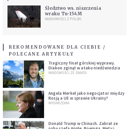
Śledztwo ws. niszczenia
wraku Tu-154M
WIADOMOŚCI Z POLSKI
REKOMENDOWANE DLA CIEBIE /
POLECANE ARTYKUŁY
Tragiczny finał górskiej wyprawy.
Diakon zginął w ataku niedźwiedzia
WIADOMOŚCI ZE ŚWIATA
Angela Merkel jako negocjator między
Rosją a UE w sprawie Ukrainy?
WYDARZENIA
Donald Trump w Chinach. Zabrał ze
sobą szefa Apple, Boeinga, Mety i