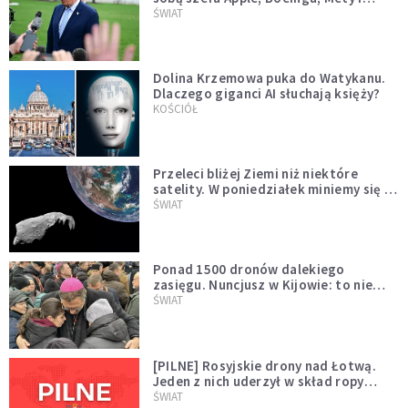
Muska
ŚWIAT
Dolina Krzemowa puka do Watykanu.
Dlaczego giganci AI słuchają księży?
KOŚCIÓŁ
Przeleci bliżej Ziemi niż niektóre
satelity. W poniedziałek miniemy się z
asteroidą, która poprzedzi znacznie
ŚWIAT
większego "gościa"
Ponad 1500 dronów dalekiego
zasięgu. Nuncjusz w Kijowie: to nie
wygląda na wolę zakończenia wojny
ŚWIAT
[PILNE] Rosyjskie drony nad Łotwą.
Jeden z nich uderzył w skład ropy
naftowej
ŚWIAT