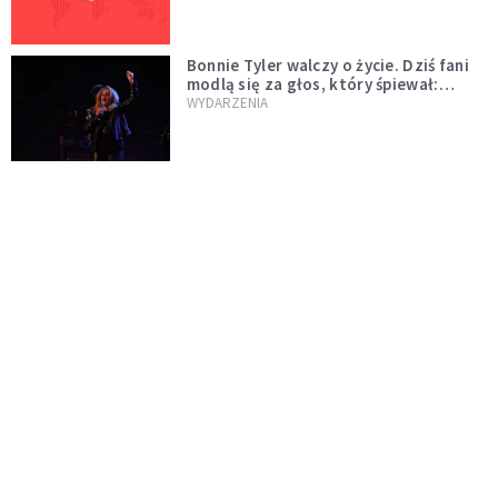
Bonnie Tyler walczy o życie. Dziś fani
modlą się za głos, który śpiewał:
"Lord, help me"
WYDARZENIA