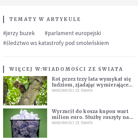
TEMATY W ARTYKULE
#jerzy buzek
#parlament europejski
#śledztwo ws katastrofy pod smoleńskiem
WIĘCEJ W:
WIADOMOŚCI ZE ŚWIATA
Kot przez trzy lata wymykał się
ludziom, zjadając wymierające
kaczki. W końcu popełnił
WIADOMOŚCI ZE ŚWIATA
fatalny błąd
Wyrzucił do kosza kupon wart
milion euro. Służby ruszyły na
poszukiwania
WIADOMOŚCI ZE ŚWIATA