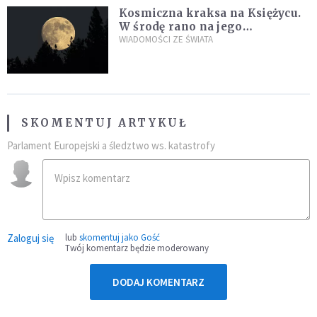
Kosmiczna kraksa na Księżycu.
W środę rano na jego
powierzchni dojdzie do
WIADOMOŚCI ZE ŚWIATA
niezwykłego zdarzenia
SKOMENTUJ ARTYKUŁ
Parlament Europejski a śledztwo ws. katastrofy
Zaloguj się
lub
skomentuj jako Gość
Twój komentarz będzie moderowany
DODAJ KOMENTARZ