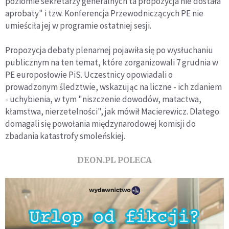
poziomie sekretarzy generalnych ta propozycja nie dostała
aprobaty" i tzw. Konferencja Przewodniczących PE nie
umieściła jej w programie ostatniej sesji.
Propozycja debaty plenarnej pojawiła się po wysłuchaniu
publicznym na ten temat, które zorganizowali 7 grudnia w
PE europosłowie PiS. Uczestnicy opowiadali o
prowadzonym śledztwie, wskazując na liczne - ich zdaniem
- uchybienia, w tym "niszczenie dowodów, matactwa,
kłamstwa, nierzetelności", jak mówił Macierewicz. Dlatego
domagali się powołania międzynarodowej komisji do
zbadania katastrofy smoleńskiej.
DEON.PL POLECA