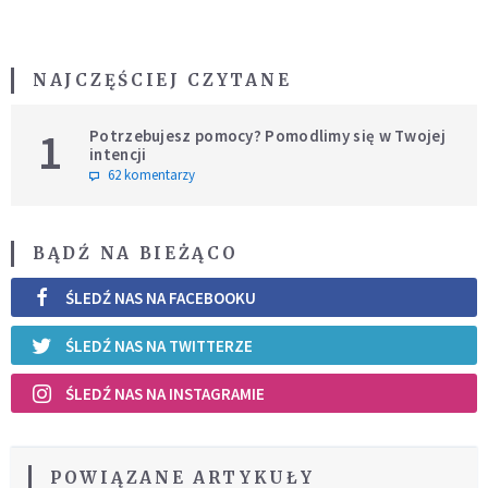
NAJCZĘŚCIEJ CZYTANE
1
Potrzebujesz pomocy? Pomodlimy się w Twojej
intencji
62 komentarzy
BĄDŹ NA BIEŻĄCO
ŚLEDŹ NAS NA FACEBOOKU
ŚLEDŹ NAS NA TWITTERZE
ŚLEDŹ NAS NA INSTAGRAMIE
POWIĄZANE ARTYKUŁY