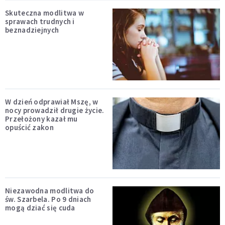
Skuteczna modlitwa w
sprawach trudnych i
beznadziejnych
W dzień odprawiał Mszę, w
nocy prowadził drugie życie.
Przełożony kazał mu
opuścić zakon
Niezawodna modlitwa do
św. Szarbela. Po 9 dniach
mogą dziać się cuda