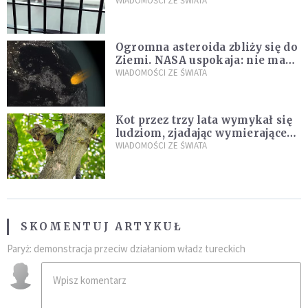
zdanie
WIADOMOŚCI ZE ŚWIATA
Ogromna asteroida zbliży się do
Ziemi. NASA uspokaja: nie ma
zagrożenia
WIADOMOŚCI ZE ŚWIATA
Kot przez trzy lata wymykał się
ludziom, zjadając wymierające
kaczki. W końcu popełnił
WIADOMOŚCI ZE ŚWIATA
fatalny błąd
SKOMENTUJ ARTYKUŁ
Paryż: demonstracja przeciw działaniom władz tureckich