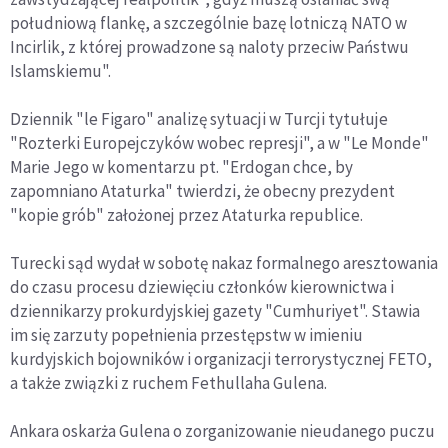
południową flankę, a szczególnie bazę lotniczą NATO w
Incirlik, z której prowadzone są naloty przeciw Państwu
Islamskiemu".
Dziennik "le Figaro" analizę sytuacji w Turcji tytułuje
"Rozterki Europejczyków wobec represji", a w "Le Monde"
Marie Jego w komentarzu pt. "Erdogan chce, by
zapomniano Ataturka" twierdzi, że obecny prezydent
"kopie grób" założonej przez Ataturka republice.
Turecki sąd wydał w sobotę nakaz formalnego aresztowania
do czasu procesu dziewięciu członków kierownictwa i
dziennikarzy prokurdyjskiej gazety "Cumhuriyet". Stawia
im się zarzuty popełnienia przestępstw w imieniu
kurdyjskich bojowników i organizacji terrorystycznej FETO,
a także związki z ruchem Fethullaha Gulena.
Ankara oskarża Gulena o zorganizowanie nieudanego puczu