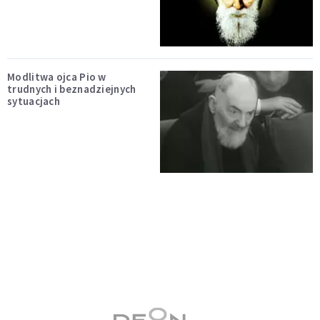
Modlitwa ojca Pio w
trudnych i beznadziejnych
sytuacjach