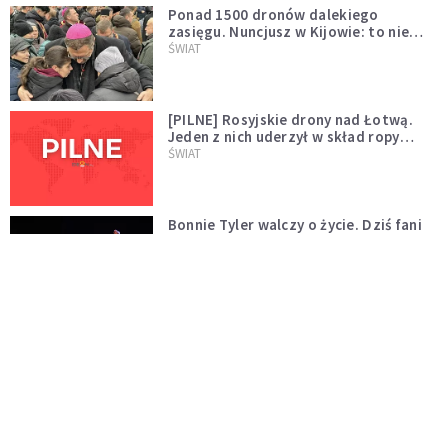
Ponad 1500 dronów dalekiego
zasięgu. Nuncjusz w Kijowie: to nie
wygląda na wolę zakończenia wojny
ŚWIAT
[PILNE] Rosyjskie drony nad Łotwą.
Jeden z nich uderzył w skład ropy
naftowej
ŚWIAT
Bonnie Tyler walczy o życie. Dziś fani
modlą się za głos, który śpiewał:
"Lord, help me"
WYDARZENIA