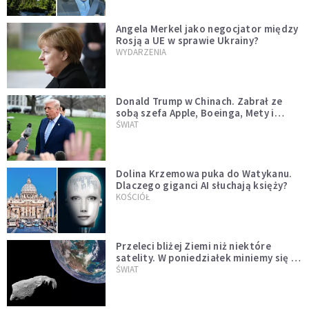
Angela Merkel jako negocjator między
Rosją a UE w sprawie Ukrainy?
WYDARZENIA
Donald Trump w Chinach. Zabrał ze
sobą szefa Apple, Boeinga, Mety i
Muska
ŚWIAT
Dolina Krzemowa puka do Watykanu.
Dlaczego giganci AI słuchają księży?
KOŚCIÓŁ
Przeleci bliżej Ziemi niż niektóre
satelity. W poniedziałek miniemy się z
asteroidą, która poprzedzi znacznie
ŚWIAT
większego "gościa"