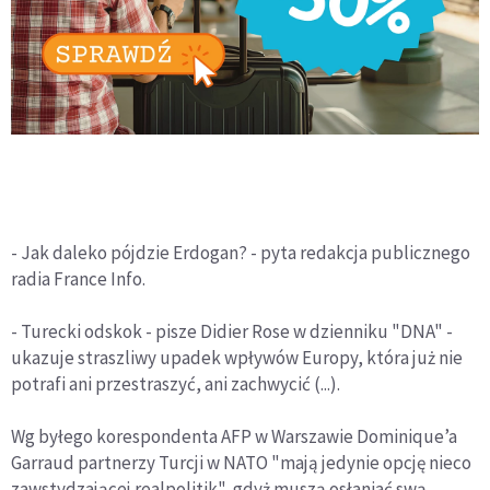
- Jak daleko pójdzie Erdogan? - pyta redakcja publicznego
radia France Info.
- Turecki odskok - pisze Didier Rose w dzienniku "DNA" -
ukazuje straszliwy upadek wpływów Europy, która już nie
potrafi ani przestraszyć, ani zachwycić (...).
Wg byłego korespondenta AFP w Warszawie Dominique’a
Garraud partnerzy Turcji w NATO "mają jedynie opcję nieco
zawstydzającej realpolitik", gdyż muszą osłaniać swą