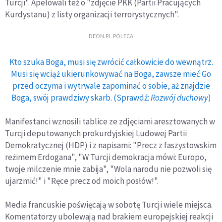
Turcji". Apelowali też o "zdjęcie PKK (Partii Pracujących
Kurdystanu) z listy organizacji terrorystycznych".
DEON.PL POLECA
Kto szuka Boga, musi się zwrócić całkowicie do wewnątrz.
Musi się wciąż ukierunkowywać na Boga, zawsze mieć Go
przed oczyma i wytrwale zapominać o sobie, aż znajdzie
Boga, swój prawdziwy skarb. (Sprawdź:
Rozwój duchowy
)
Manifestanci wznosili tablice ze zdjęciami aresztowanych w
Turcji deputowanych prokurdyjskiej Ludowej Partii
Demokratycznej (HDP) i z napisami: "Precz z faszystowskim
reżimem Erdogana", "W Turcji demokracja mówi: Europo,
twoje milczenie mnie zabija", "Wola narodu nie pozwoli się
ujarzmić!" i "Ręce precz od moich posłów!".
Media francuskie poświęcają w sobotę Turcji wiele miejsca.
Komentatorzy ubolewają nad brakiem europejskiej reakcji