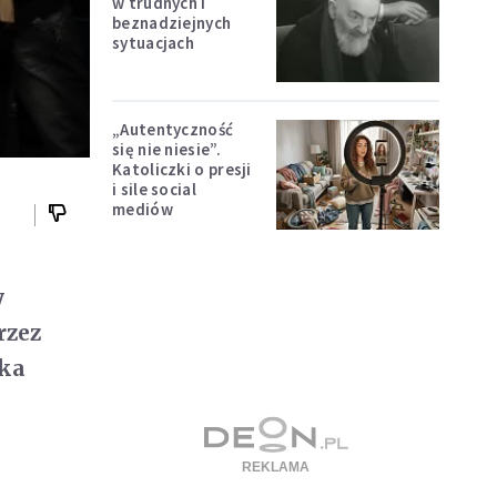
w trudnych i
beznadziejnych
sytuacjach
„Autentyczność
się nie niesie”.
Katoliczki o presji
i sile social
mediów
y
rzez
ska