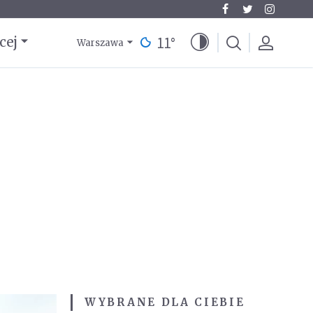
11
°
cej
Warszawa
WYBRANE DLA CIEBIE