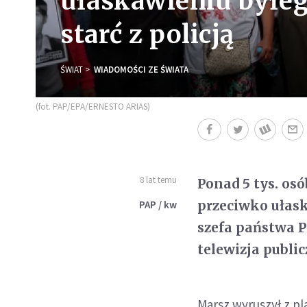
ułaskawieniu byłeg
starć z policją
ŚWIAT
WIADOMOŚCI ZE ŚWIATA
(fot. PAP/EPA/ERNESTO ARIAS)
8 lat temu
Ponad 5 tys. o
przeciwko ułask
PAP / kw
szefa państwa 
telewizja public
Marsz wyruszył z pl