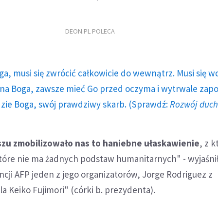
DEON.PL POLECA
ga, musi się zwrócić całkowicie do wewnątrz. Musi się w
a Boga, zawsze mieć Go przed oczyma i wytrwale zap
dzie Boga, swój prawdziwy skarb. (Sprawdź:
Rozwój duc
szu zmobilizowało nas to haniebne ułaskawienie
, z 
które nie ma żadnych podstaw humanitarnych" - wyjaśni
cji AFP jeden z jego organizatorów, Jorge Rodriguez z
a Keiko Fujimori" (córki b. prezydenta).