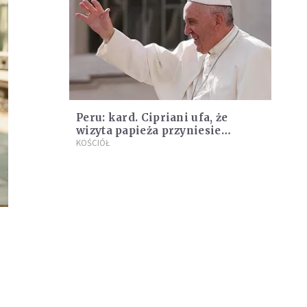
Peru: kard. Cipriani ufa, że
wizyta papieża przyniesie
jedność
KOŚCIÓŁ