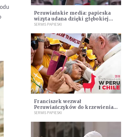
wodu
Peruwiańskie media: papieska
o
wizyta udana dzięki głębokiej
religijności narodu
SERWIS PAPIESKI
Franciszek wezwał
Peruwiańczyków do krzewienia
kultury miłosierdzia
SERWIS PAPIESKI