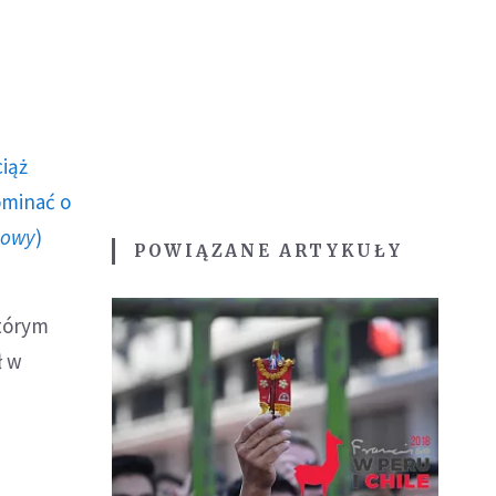
ciąż
ominać o
howy
)
POWIĄZANE ARTYKUŁY
którym
ł w