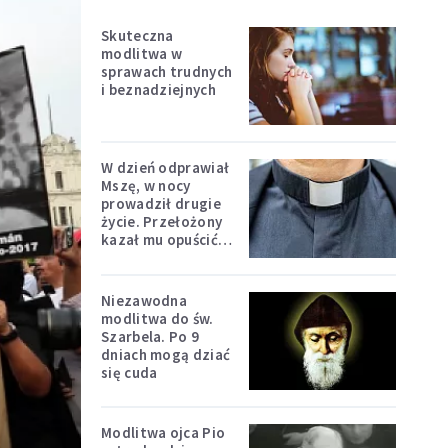
Skuteczna
modlitwa w
sprawach trudnych
i beznadziejnych
W dzień odprawiał
Mszę, w nocy
prowadził drugie
życie. Przełożony
kazał mu opuścić
zakon
Niezawodna
modlitwa do św.
Szarbela. Po 9
dniach mogą dziać
się cuda
Modlitwa ojca Pio