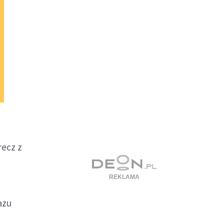
recz z
azu