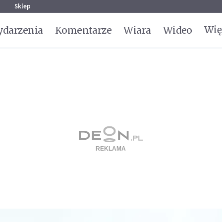
g
Sklep
Wię
darzenia
Komentarze
Wiara
Wideo