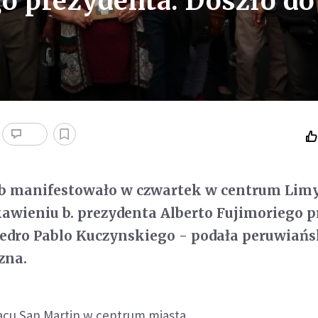
o prezydenta. Doszło do
sób manifestowało w czwartek w centrum Lim
awieniu b. prezydenta Alberto Fujimoriego p
Pedro Pablo Kuczynskiego - podała peruwiań
zna.
acu San Martin w centrum miasta.