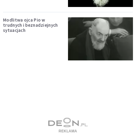
Modlitwa ojca Pio w
trudnych i beznadziejnych
sytuacjach