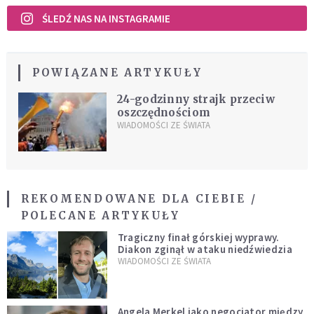
ŚLEDŹ NAS NA INSTAGRAMIE
POWIĄZANE ARTYKUŁY
24-godzinny strajk przeciw
oszczędnościom
WIADOMOŚCI ZE ŚWIATA
REKOMENDOWANE DLA CIEBIE /
POLECANE ARTYKUŁY
Tragiczny finał górskiej wyprawy.
Diakon zginął w ataku niedźwiedzia
WIADOMOŚCI ZE ŚWIATA
Angela Merkel jako negocjator między