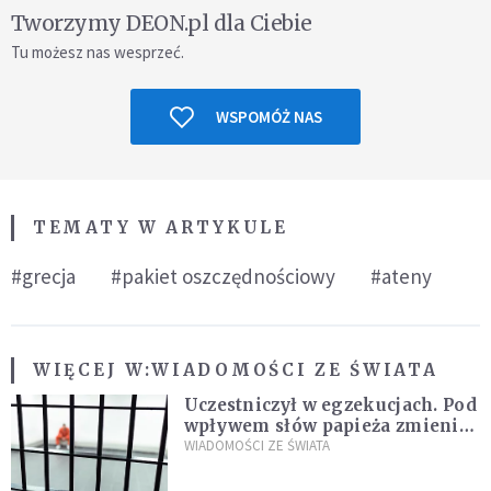
Tworzymy DEON.pl dla Ciebie
Tu możesz nas wesprzeć.
WSPOMÓŻ NAS
TEMATY W ARTYKULE
#grecja
#pakiet oszczędnościowy
#ateny
WIĘCEJ W:
WIADOMOŚCI ZE ŚWIATA
Uczestniczył w egzekucjach. Pod
wpływem słów papieża zmienił
zdanie
WIADOMOŚCI ZE ŚWIATA