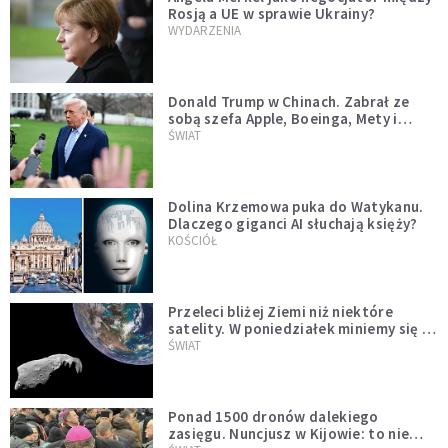
Rosją a UE w sprawie Ukrainy?
WYDARZENIA
Donald Trump w Chinach. Zabrał ze
sobą szefa Apple, Boeinga, Mety i
Muska
ŚWIAT
Dolina Krzemowa puka do Watykanu.
Dlaczego giganci AI słuchają księży?
KOŚCIÓŁ
Przeleci bliżej Ziemi niż niektóre
satelity. W poniedziałek miniemy się z
asteroidą, która poprzedzi znacznie
ŚWIAT
większego "gościa"
Ponad 1500 dronów dalekiego
zasięgu. Nuncjusz w Kijowie: to nie