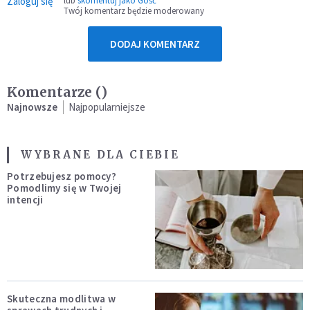
Zaloguj się
lub
skomentuj jako Gość
Twój komentarz będzie moderowany
DODAJ KOMENTARZ
Komentarze (
)
Najnowsze
Najpopularniejsze
WYBRANE DLA CIEBIE
Potrzebujesz pomocy?
Pomodlimy się w Twojej
intencji
Skuteczna modlitwa w