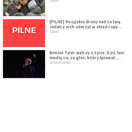
wygląda na wolę zakończenia wojny
ŚWIAT
[PILNE] Rosyjskie drony nad Łotwą.
Jeden z nich uderzył w skład ropy
naftowej
ŚWIAT
Bonnie Tyler walczy o życie. Dziś fani
modlą się za głos, który śpiewał:
"Lord, help me"
WYDARZENIA