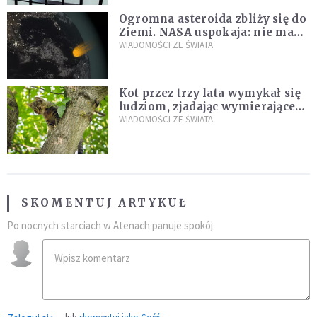
Ogromna asteroida zbliży się do
Ziemi. NASA uspokaja: nie ma
zagrożenia
WIADOMOŚCI ZE ŚWIATA
Kot przez trzy lata wymykał się
ludziom, zjadając wymierające
kaczki. W końcu popełnił
WIADOMOŚCI ZE ŚWIATA
fatalny błąd
SKOMENTUJ ARTYKUŁ
Po nocnych starciach w Atenach panuje spokój