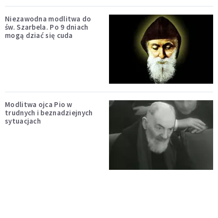
Niezawodna modlitwa do
św. Szarbela. Po 9 dniach
mogą dziać się cuda
Modlitwa ojca Pio w
trudnych i beznadziejnych
sytuacjach