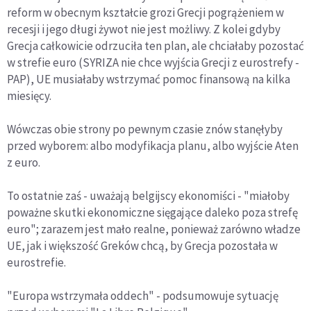
reform w obecnym kształcie grozi Grecji pogrążeniem w
recesji i jego długi żywot nie jest możliwy. Z kolei gdyby
Grecja całkowicie odrzuciła ten plan, ale chciałaby pozostać
w strefie euro (SYRIZA nie chce wyjścia Grecji z eurostrefy -
PAP), UE musiałaby wstrzymać pomoc finansową na kilka
miesięcy.
Wówczas obie strony po pewnym czasie znów stanęłyby
przed wyborem: albo modyfikacja planu, albo wyjście Aten
z euro.
To ostatnie zaś - uważają belgijscy ekonomiści - "miałoby
poważne skutki ekonomiczne sięgające daleko poza strefę
euro"; zarazem jest mało realne, ponieważ zarówno władze
UE, jak i większość Greków chcą, by Grecja pozostała w
eurostrefie.
"Europa wstrzymała oddech" - podsumowuje sytuację