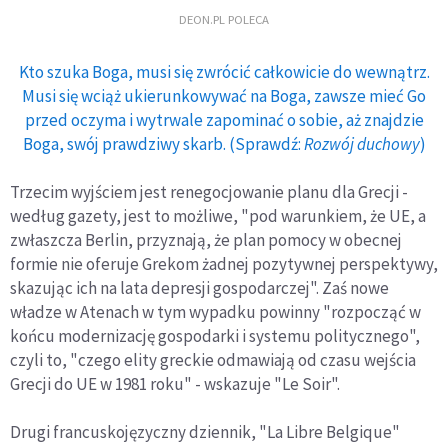
DEON.PL POLECA
Kto szuka Boga, musi się zwrócić całkowicie do wewnątrz.
Musi się wciąż ukierunkowywać na Boga, zawsze mieć Go
przed oczyma i wytrwale zapominać o sobie, aż znajdzie
Boga, swój prawdziwy skarb. (Sprawdź:
Rozwój duchowy
)
Trzecim wyjściem jest renegocjowanie planu dla Grecji -
według gazety, jest to możliwe, "pod warunkiem, że UE, a
zwłaszcza Berlin, przyznają, że plan pomocy w obecnej
formie nie oferuje Grekom żadnej pozytywnej perspektywy,
skazując ich na lata depresji gospodarczej". Zaś nowe
władze w Atenach w tym wypadku powinny "rozpocząć w
końcu modernizację gospodarki i systemu politycznego",
czyli to, "czego elity greckie odmawiają od czasu wejścia
Grecji do UE w 1981 roku" - wskazuje "Le Soir".
Drugi francuskojęzyczny dziennik, "La Libre Belgique"