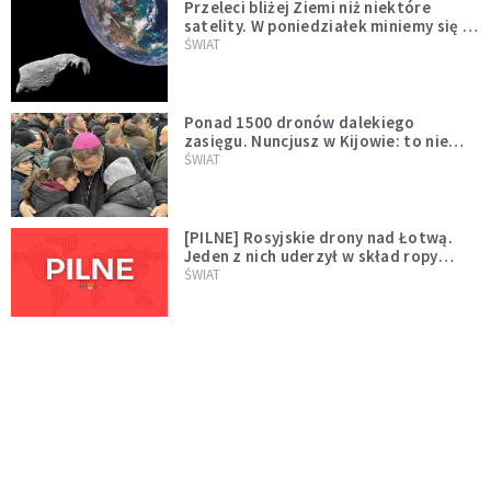
Przeleci bliżej Ziemi niż niektóre
satelity. W poniedziałek miniemy się z
asteroidą, która poprzedzi znacznie
ŚWIAT
większego "gościa"
Ponad 1500 dronów dalekiego
zasięgu. Nuncjusz w Kijowie: to nie
wygląda na wolę zakończenia wojny
ŚWIAT
[PILNE] Rosyjskie drony nad Łotwą.
Jeden z nich uderzył w skład ropy
naftowej
ŚWIAT
Bonnie Tyler walczy o życie. Dziś fani
modlą się za głos, który śpiewał:
"Lord, help me"
WYDARZENIA