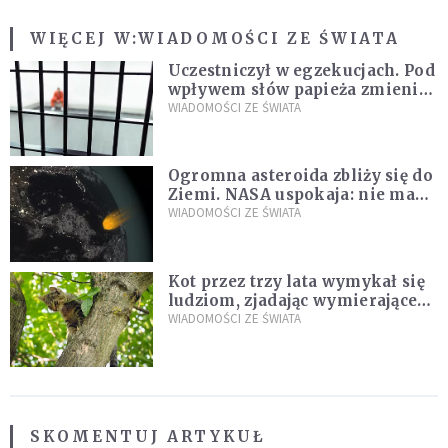
WIĘCEJ W:
WIADOMOŚCI ZE ŚWIATA
Uczestniczył w egzekucjach. Pod
wpływem słów papieża zmienił
zdanie
WIADOMOŚCI ZE ŚWIATA
Ogromna asteroida zbliży się do
Ziemi. NASA uspokaja: nie ma
zagrożenia
WIADOMOŚCI ZE ŚWIATA
Kot przez trzy lata wymykał się
ludziom, zjadając wymierające
kaczki. W końcu popełnił
WIADOMOŚCI ZE ŚWIATA
fatalny błąd
SKOMENTUJ ARTYKUŁ