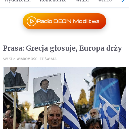
Radio DEON Modlitwa
Prasa: Grecja głosuje, Europa drży
ŚWIAT
WIADOMOŚCI ZE ŚWIATA