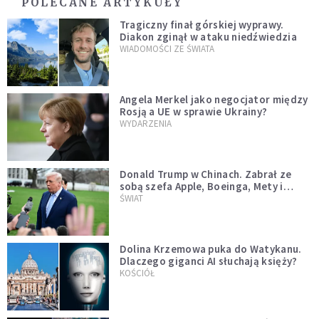
POLECANE ARTYKUŁY
Tragiczny finał górskiej wyprawy.
Diakon zginął w ataku niedźwiedzia
WIADOMOŚCI ZE ŚWIATA
Angela Merkel jako negocjator między
Rosją a UE w sprawie Ukrainy?
WYDARZENIA
Donald Trump w Chinach. Zabrał ze
sobą szefa Apple, Boeinga, Mety i
Muska
ŚWIAT
Dolina Krzemowa puka do Watykanu.
Dlaczego giganci AI słuchają księży?
KOŚCIÓŁ