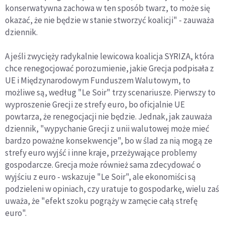
konserwatywna zachowa w ten sposób twarz, to może się
okazać, że nie będzie w stanie stworzyć koalicji" - zauważa
dziennik.
A jeśli zwycięży radykalnie lewicowa koalicja SYRIZA, która
chce renegocjować porozumienie, jakie Grecja podpisała z
UE i Międzynarodowym Funduszem Walutowym, to
możliwe są, według "Le Soir" trzy scenariusze. Pierwszy to
wyproszenie Grecji ze strefy euro, bo oficjalnie UE
powtarza, że renegocjacji nie będzie. Jednak, jak zauważa
dziennik, "wypychanie Grecji z unii walutowej może mieć
bardzo poważne konsekwencje", bo w ślad za nią mogą ze
strefy euro wyjść i inne kraje, przeżywające problemy
gospodarcze. Grecja może również sama zdecydować o
wyjściu z euro - wskazuje "Le Soir", ale ekonomiści są
podzieleni w opiniach, czy uratuje to gospodarkę, wielu zaś
uważa, że "efekt szoku pogrąży w zamęcie całą strefę
euro".