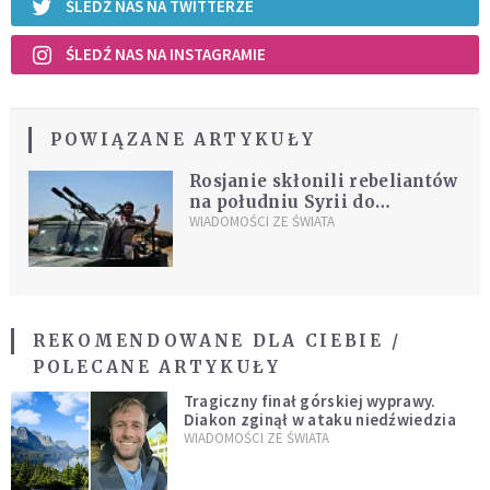
ŚLEDŹ NAS NA TWITTERZE
ŚLEDŹ NAS NA INSTAGRAMIE
POWIĄZANE ARTYKUŁY
Rosjanie skłonili rebeliantów
na południu Syrii do
poddania się
WIADOMOŚCI ZE ŚWIATA
REKOMENDOWANE DLA CIEBIE /
POLECANE ARTYKUŁY
Tragiczny finał górskiej wyprawy.
Diakon zginął w ataku niedźwiedzia
WIADOMOŚCI ZE ŚWIATA