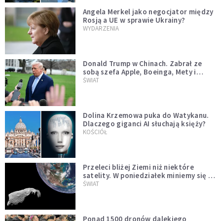
Angela Merkel jako negocjator między
Rosją a UE w sprawie Ukrainy?
WYDARZENIA
Donald Trump w Chinach. Zabrał ze
sobą szefa Apple, Boeinga, Mety i
Muska
ŚWIAT
Dolina Krzemowa puka do Watykanu.
Dlaczego giganci AI słuchają księży?
KOŚCIÓŁ
Przeleci bliżej Ziemi niż niektóre
satelity. W poniedziałek miniemy się z
asteroidą, która poprzedzi znacznie
ŚWIAT
większego "gościa"
Ponad 1500 dronów dalekiego