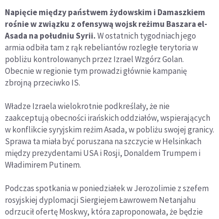
Napięcie między państwem żydowskim i Damaszkiem
rośnie w związku z ofensywą wojsk reżimu Baszara el-
Asada na południu Syrii.
W ostatnich tygodniach jego
armia odbiła tam z rąk rebeliantów rozległe terytoria w
pobliżu kontrolowanych przez Izrael Wzgórz Golan.
Obecnie w regionie tym prowadzi głównie kampanię
zbrojną przeciwko IS.
Władze Izraela wielokrotnie podkreślały, że nie
zaakceptują obecności irańskich oddziałów, wspierających
w konflikcie syryjskim reżim Asada, w pobliżu swojej granicy.
Sprawa ta miała być poruszana na szczycie w Helsinkach
między prezydentami USA i Rosji, Donaldem Trumpem i
Władimirem Putinem.
Podczas spotkania w poniedziałek w Jerozolimie z szefem
rosyjskiej dyplomacji Siergiejem Ławrowem Netanjahu
odrzucił ofertę Moskwy, która zaproponowała, że będzie