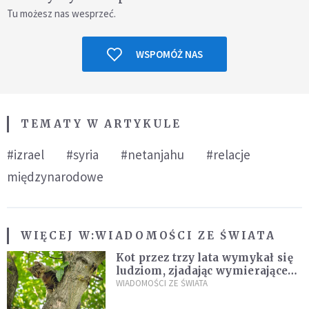
Tu możesz nas wesprzeć.
WSPOMÓŻ NAS
TEMATY W ARTYKULE
#izrael
#syria
#netanjahu
#relacje
międzynarodowe
WIĘCEJ W:
WIADOMOŚCI ZE ŚWIATA
Kot przez trzy lata wymykał się
ludziom, zjadając wymierające
kaczki. W końcu popełnił
WIADOMOŚCI ZE ŚWIATA
fatalny błąd