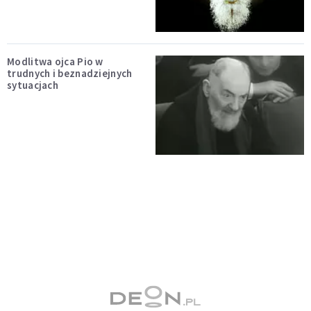
Modlitwa ojca Pio w
trudnych i beznadziejnych
sytuacjach