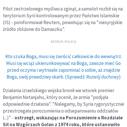
Pilot zestrzelonego myśliwca zginął, a samolot rozbił się na
terytorium Syrii kontrolowanym przez Państwo Islamskie
(IS) - poinformował Reuters, powołując się na "niesyryjskie
źródło zbliżone do Damaszku".
DEON.PL POLECA
Kto szuka Boga, musi się zwrócić całkowicie do wewnątrz.
Musi się wciąż ukierunkowywać na Boga, zawsze mieć Go
przed oczyma i wytrwale zapominać o sobie, aż znajdzie
Boga, swój prawdziwy skarb. (Sprawdź:
Rozwój duchowy
)
Działania izraelskiego wojska bronił we wtorek premier
Benjamin Netanjahu, który ocenił, że armia "podjęła
odpowiednie działania". "Nalegamy, by Syria rygorystycznie
przestrzegała porozumienia o odseparowaniu oddziałów
(...)" -
ostrzegł, wskazując na Porozumienie o Rozdziale
Sił na Wzgórzach Golan z 1974 roku, które ustanowiło