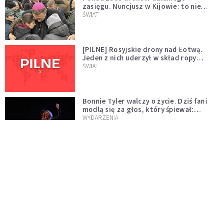
zasięgu. Nuncjusz w Kijowie: to nie
wygląda na wolę zakończenia wojny
ŚWIAT
[PILNE] Rosyjskie drony nad Łotwą.
Jeden z nich uderzył w skład ropy
naftowej
ŚWIAT
Bonnie Tyler walczy o życie. Dziś fani
modlą się za głos, który śpiewał:
"Lord, help me"
WYDARZENIA