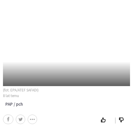
(fot. EPA/ATEF SAFADI)
8 lat temu
PAP / pch