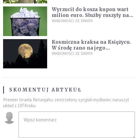
Wyrzucił do kosza kupon wart
milion euro. Służby ruszyły na
poszukiwania
WIADOMOŚCI ZE ŚWIATA
Kosmiczna kraksa na Księżycu.
W środę rano na jego
powierzchni dojdzie do
WIADOMOŚCI ZE ŚWIATA
niezwykłego zdarzenia
SKOMENTUJ ARTYKUŁ
Premier Izraela Netanjahu: zestrzelony syryjski myśliwiec naruszył
układ z 1974 roku