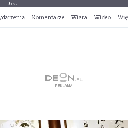
g
Sklep
Wię
darzenia
Komentarze
Wiara
Wideo