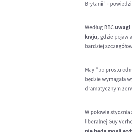
Brytanii" - powiedzi
Według BBC
uwagi 
kraju
, gdzie pojawi
bardziej szczegółow
May "po prostu odm
będzie wymagała wyb
dramatycznym zerwa
W połowie stycznia s
liberalnej Guy Verh
nie będą mogli wyb