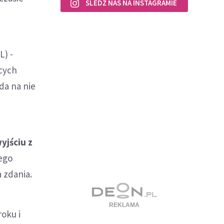
ŚLEDŹ NAS NA INSTAGRAMIE
L) -
ących
da na nie
yjściu z
iego
a zdania.
roku i