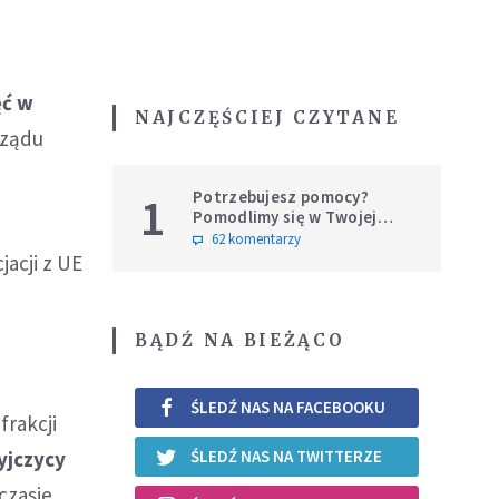
ęć w
NAJCZĘŚCIEJ CZYTANE
rządu
Potrzebujesz pomocy?
1
Pomodlimy się w Twojej
intencji
62 komentarzy
acji z UE
BĄDŹ NA BIEŻĄCO
ŚLEDŹ NAS NA FACEBOOKU
frakcji
yjczycy
ŚLEDŹ NAS NA TWITTERZE
 czasie