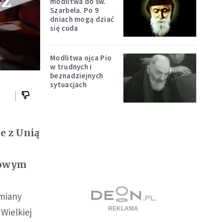
 z
modlitwa do św.
Szarbela. Po 9
dniach mogą dziać
się cuda
Modlitwa ojca Pio
w trudnych i
beznadziejnych
sytuacjach
e z Unią
kowym
ymiany
Wielkiej