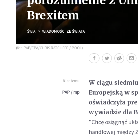
porozumienie z Uni
Brexitem
ŚWIAT
WIADOMOŚCI ZE ŚWIATA
(fot. PAP/EPA/CHRIS RATCLIFFE / POOL)
8 lat temu
W ciągu siedmiu
Europejską w sp
PAP / mp
oświadczyła pr
wywiadzie dla 
"Chcę osiągnąć ukła
handlowej między Z