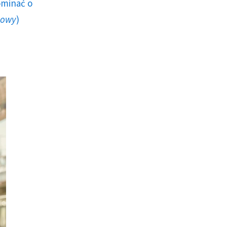
ominać o
howy
)