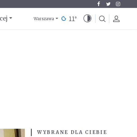
11
°
cej
Warszawa
WYBRANE DLA CIEBIE