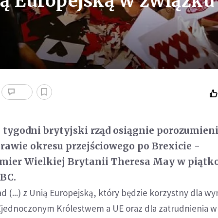
ą Europejską w związku
 tygodni brytyjski rząd osiągnie porozumieni
rawie okresu przejściowego po Brexicie -
emier Wielkiej Brytanii Theresa May w piąt
BBC.
d (...) z Unią Europejską, który będzie korzystny dla w
jednoczonym Królestwem a UE oraz dla zatrudnienia w 