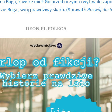
a Boga, zawsze mieć Go przed oczyma i wytrwale zap
dzie Boga, swój prawdziwy skarb. (Sprawdź:
Rozwój duc
DEON.PL POLECA