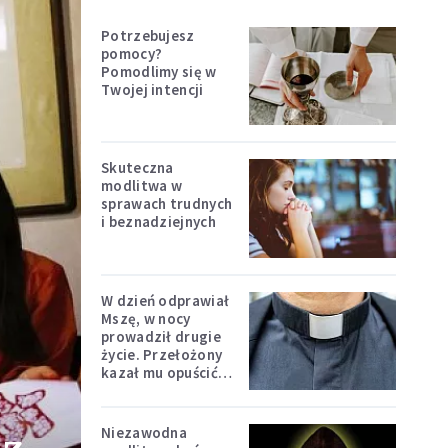
Potrzebujesz
pomocy?
Pomodlimy się w
Twojej intencji
Skuteczna
modlitwa w
sprawach trudnych
i beznadziejnych
W dzień odprawiał
Mszę, w nocy
prowadził drugie
życie. Przełożony
kazał mu opuścić
zakon
Niezawodna