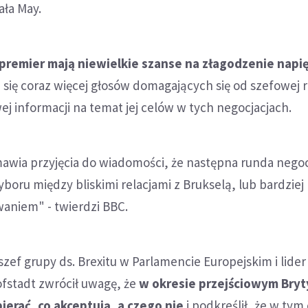
ała May.
premier mają niewielkie szanse na złagodzenie napi
a się coraz więcej głosów domagających się od szefowej 
ej informacji na temat jej celów w tych negocjacjach.
awia przyjęcia do wiadomości, że następna runda negocj
oru między bliskimi relacjami z Brukselą, lub bardziej
niem" - twierdzi BBC.
zef grupy ds. Brexitu w Parlamencie Europejskim i lider 
ofstadt zwrócił uwagę, że
w okresie przejściowym Bryt
ierać, co akceptują, a czego nie
i podkreślił, że w tym