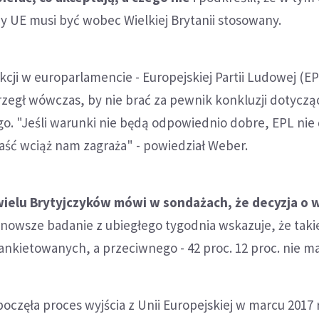
y UE musi być wobec Wielkiej Brytanii stosowany.
kcji w europarlamencie - Europejskiej Partii Ludowej (EP
zegł wówczas, by nie brać za pewnik konkluzji dotycz
o. "Jeśli warunki nie będą odpowiednio dobre, EPL nie 
aść wciąż nam zagraża" - powiedział Weber.
wielu Brytyjczyków mówi w sondażach, że decyzja o w
jnowsze badanie z ubiegłego tygodnia wskazuje, że tak
. ankietowanych, a przeciwnego - 42 proc. 12 proc. nie m
poczęła proces wyjścia z Unii Europejskiej w marcu 2017 