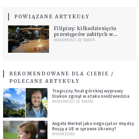
POWIĄZANE ARTYKUŁY
Filipiny: kilkudziesięciu
przestępców zabitych w
Manili w ciągu nocy
WIADOMOŚCI ZE ŚWIATA
REKOMENDOWANE DLA CIEBIE /
POLECANE ARTYKUŁY
Tragiczny finał górskiej wyprawy.
Diakon zginął w ataku niedźwiedzia
WIADOMOŚCI ZE ŚWIATA
Angela Merkel jako negocjator między
Rosją a UE w sprawie Ukrainy?
WYDARZENIA