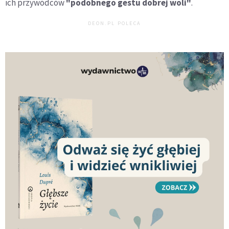
ich przywódców
"podobnego gestu dobrej woli"
.
DEON.PL POLECA