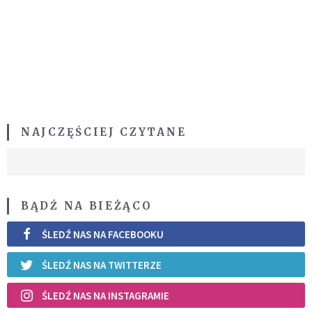
NAJCZĘŚCIEJ CZYTANE
BĄDŹ NA BIEŻĄCO
ŚLEDŹ NAS NA FACEBOOKU
ŚLEDŹ NAS NA TWITTERZE
ŚLEDŹ NAS NA INSTAGRAMIE