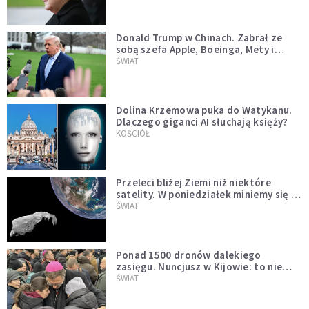
Donald Trump w Chinach. Zabrał ze
sobą szefa Apple, Boeinga, Mety i
Muska
ŚWIAT
Dolina Krzemowa puka do Watykanu.
Dlaczego giganci AI słuchają księży?
KOŚCIÓŁ
Przeleci bliżej Ziemi niż niektóre
satelity. W poniedziałek miniemy się z
asteroidą, która poprzedzi znacznie
ŚWIAT
większego "gościa"
Ponad 1500 dronów dalekiego
zasięgu. Nuncjusz w Kijowie: to nie
wygląda na wolę zakończenia wojny
ŚWIAT