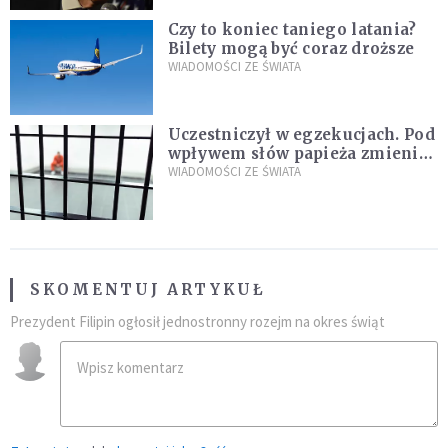
Czy to koniec taniego latania?
Bilety mogą być coraz droższe
WIADOMOŚCI ZE ŚWIATA
Uczestniczył w egzekucjach. Pod
wpływem słów papieża zmienił
zdanie
WIADOMOŚCI ZE ŚWIATA
SKOMENTUJ ARTYKUŁ
Prezydent Filipin ogłosił jednostronny rozejm na okres świąt