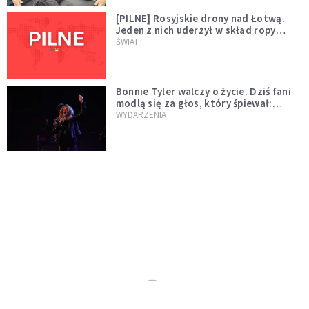
[PILNE] Rosyjskie drony nad Łotwą.
Jeden z nich uderzył w skład ropy
naftowej
ŚWIAT
Bonnie Tyler walczy o życie. Dziś fani
modlą się za głos, który śpiewał:
"Lord, help me"
WYDARZENIA