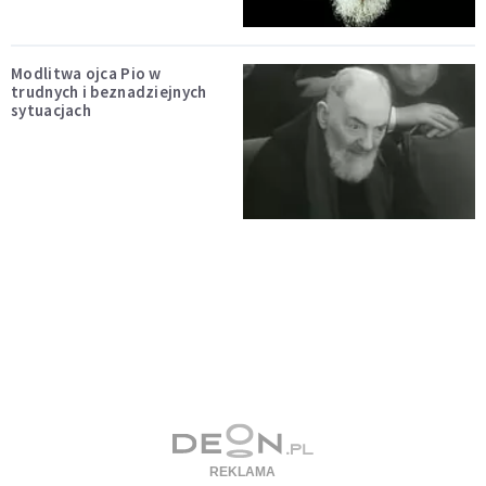
Modlitwa ojca Pio w
trudnych i beznadziejnych
sytuacjach