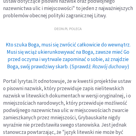
ustaw dotyczące pisowni nazwisk oraz podwójnego
nazewnictwa ulic i miejscowości" to jeden z najważniejszych
problemów obecnej polityki zagranicznej Litwy.
DEON.PL POLECA
Kto szuka Boga, musi się zwrócić całkowicie do wewnątrz.
Musi się wciąż ukierunkowywać na Boga, zawsze mieć Go
przed oczyma i wytrwale zapominać o sobie, aż znajdzie
Boga, swój prawdziwy skarb. (Sprawdź:
Rozwój duchowy
)
Portal lyrytas.lt odnotowuje, że w kwestii projektów ustaw
o pisowni nazwisk, który przewiduje zapis nielitewskich
nazwisk w litewskich dokumentach w wersji oryginalnej, i o
mniejszościach narodowych, który przewiduje możliwość
podwójnego nazewnictwa ulic w miejscowościach zwarcie
zamieszkanych przez mniejszości, Grybauskaite nigdy
wyraźnie nie przedstawiła swego stanowiska. Jest jednak
stanowcza powtarzając, że "język litewski nie może być