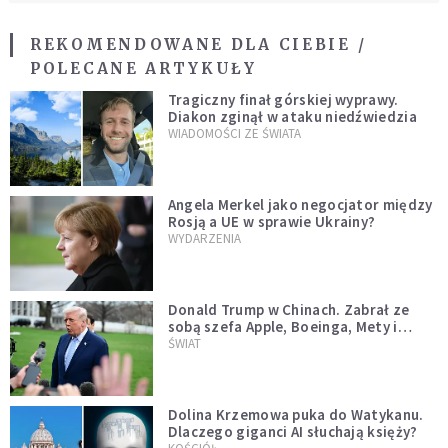
REKOMENDOWANE DLA CIEBIE /
POLECANE ARTYKUŁY
Tragiczny finał górskiej wyprawy.
Diakon zginął w ataku niedźwiedzia
WIADOMOŚCI ZE ŚWIATA
Angela Merkel jako negocjator między
Rosją a UE w sprawie Ukrainy?
WYDARZENIA
Donald Trump w Chinach. Zabrał ze
sobą szefa Apple, Boeinga, Mety i
Muska
ŚWIAT
Dolina Krzemowa puka do Watykanu.
Dlaczego giganci AI słuchają księży?