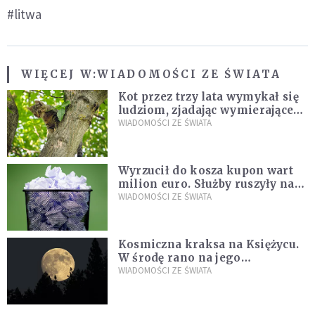
#litwa
WIĘCEJ W:
WIADOMOŚCI ZE ŚWIATA
Kot przez trzy lata wymykał się
ludziom, zjadając wymierające
kaczki. W końcu popełnił
WIADOMOŚCI ZE ŚWIATA
fatalny błąd
Wyrzucił do kosza kupon wart
milion euro. Służby ruszyły na
poszukiwania
WIADOMOŚCI ZE ŚWIATA
Kosmiczna kraksa na Księżycu.
W środę rano na jego
powierzchni dojdzie do
WIADOMOŚCI ZE ŚWIATA
niezwykłego zdarzenia