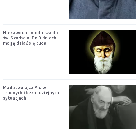
Niezawodna modlitwa do
św. Szarbela. Po 9 dniach
mogą dziać się cuda
Modlitwa ojca Pio w
trudnych i beznadziejnych
sytuacjach