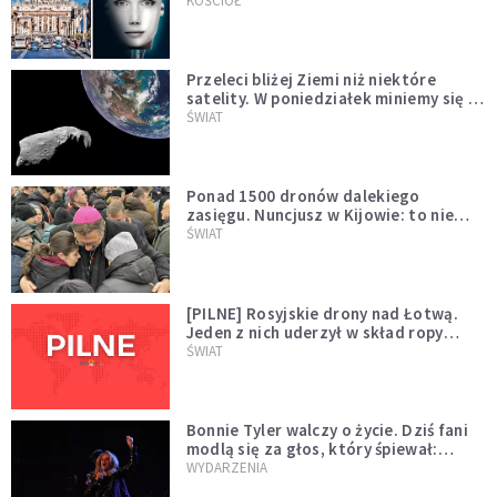
KOŚCIÓŁ
Przeleci bliżej Ziemi niż niektóre
satelity. W poniedziałek miniemy się z
asteroidą, która poprzedzi znacznie
ŚWIAT
większego "gościa"
Ponad 1500 dronów dalekiego
zasięgu. Nuncjusz w Kijowie: to nie
wygląda na wolę zakończenia wojny
ŚWIAT
[PILNE] Rosyjskie drony nad Łotwą.
Jeden z nich uderzył w skład ropy
naftowej
ŚWIAT
Bonnie Tyler walczy o życie. Dziś fani
modlą się za głos, który śpiewał:
"Lord, help me"
WYDARZENIA