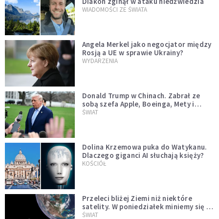
Diakon zginął w ataku niedźwiedzia
WIADOMOŚCI ZE ŚWIATA
Angela Merkel jako negocjator między
Rosją a UE w sprawie Ukrainy?
WYDARZENIA
Donald Trump w Chinach. Zabrał ze
sobą szefa Apple, Boeinga, Mety i
Muska
ŚWIAT
Dolina Krzemowa puka do Watykanu.
Dlaczego giganci AI słuchają księży?
KOŚCIÓŁ
Przeleci bliżej Ziemi niż niektóre
satelity. W poniedziałek miniemy się z
asteroidą, która poprzedzi znacznie
ŚWIAT