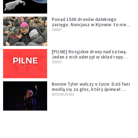
większego "gościa"
Ponad 1500 dronów dalekiego
zasięgu. Nuncjusz w Kijowie: to nie
wygląda na wolę zakończenia wojny
ŚWIAT
[PILNE] Rosyjskie drony nad Łotwą.
Jeden z nich uderzył w skład ropy
naftowej
ŚWIAT
Bonnie Tyler walczy o życie. Dziś fani
modlą się za głos, który śpiewał:
"Lord, help me"
WYDARZENIA