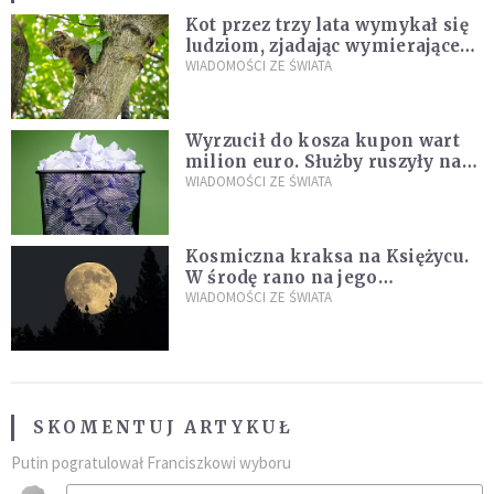
Kot przez trzy lata wymykał się
ludziom, zjadając wymierające
kaczki. W końcu popełnił
WIADOMOŚCI ZE ŚWIATA
fatalny błąd
Wyrzucił do kosza kupon wart
milion euro. Służby ruszyły na
poszukiwania
WIADOMOŚCI ZE ŚWIATA
Kosmiczna kraksa na Księżycu.
W środę rano na jego
powierzchni dojdzie do
WIADOMOŚCI ZE ŚWIATA
niezwykłego zdarzenia
SKOMENTUJ ARTYKUŁ
Putin pogratulował Franciszkowi wyboru