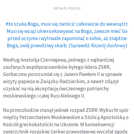
DEON.PL POLECA
Kto szuka Boga, musi się zwrócić całkowicie do wewnątrz.
Musi się wciąż ukierunkowywać na Boga, zawsze mieć Go
przed oczyma i wytrwale zapominać o sobie, aż znajdzie
Boga, swój prawdziwy skarb. (Sprawdź:
Rozwój duchowy
)
Według Anatolija Czerniajewa, jednego z najbardziej
zaufanych współpracowników byłego lidera ZSRR,
Gorbaczow porozumiał się z Janem Pawłem II w sprawie
wizyty papieża w Związku Radzieckim, a nawet zdążył
uzyskać na nią akceptację ówczesnego patriarchy
moskiewskiego i całej Rusi Aleksego II.
Na przeszkodzie stanął jednak rozpad ZSRR. Wybuchł spór
między Patriarchatem Moskiewskim a Stolicą Apostolską o
Kościół greckokatolicki na Ukrainie. W konsekwencji
zwierzchnik rosyjskiej Cerkwi prawosławnej wycofał zgodę