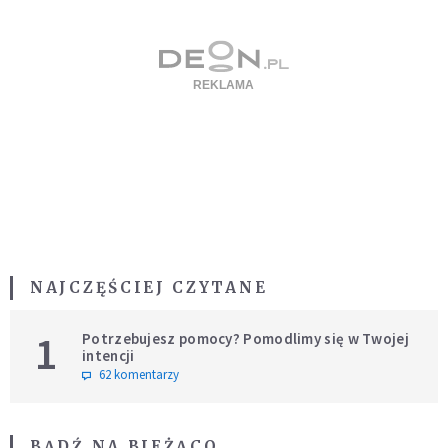
NAJCZĘŚCIEJ CZYTANE
1
Potrzebujesz pomocy? Pomodlimy się w Twojej
intencji
62 komentarzy
BĄDŹ NA BIEŻĄCO