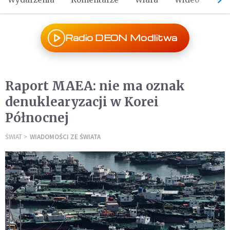
Radio DEON Modlitwa
Raport MAEA: nie ma oznak
denuklearyzacji w Korei
Północnej
ŚWIAT
WIADOMOŚCI ZE ŚWIATA