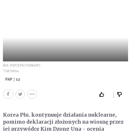
(fot. PAP/EPA/YONHAP)
7 lat temu
PAP / sz
Korea Płn. kontynuuje działania nuklearne,
pomimo deklaracji złożonych na wiosnę przez
jej przywódcę Kim Dzong Una - ocenia