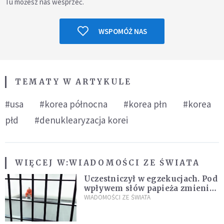
Tu możesz nas wesprzeć.
WSPOMÓŻ NAS
TEMATY W ARTYKULE
#usa
#korea północna
#korea płn
#korea
płd
#denuklearyzacja korei
WIĘCEJ W:
WIADOMOŚCI ZE ŚWIATA
Uczestniczył w egzekucjach. Pod
wpływem słów papieża zmienił
zdanie
WIADOMOŚCI ZE ŚWIATA