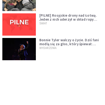
[PILNE] Rosyjskie drony nad Łotwą.
Jeden z nich uderzył w skład ropy
naftowej
ŚWIAT
Bonnie Tyler walczy o życie. Dziś fani
modlą się za głos, który śpiewał:
"Lord, help me"
WYDARZENIA