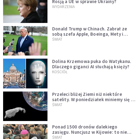
Rosją a UE w sprawie Ukrainy?
WYDARZENIA
Donald Trump w Chinach. Zabrał ze
sobą szefa Apple, Boeinga, Mety i
Muska
ŚWIAT
Dolina Krzemowa puka do Watykanu.
Dlaczego giganci AI słuchają księży?
KOŚCIÓŁ
Przeleci bliżej Ziemi niż niektóre
satelity. W poniedziałek miniemy się z
asteroidą, która poprzedzi znacznie
ŚWIAT
większego "gościa"
Ponad 1500 dronów dalekiego
zasięgu. Nuncjusz w Kijowie: to nie
wygląda na wolę zakończenia wojny
ŚWIAT