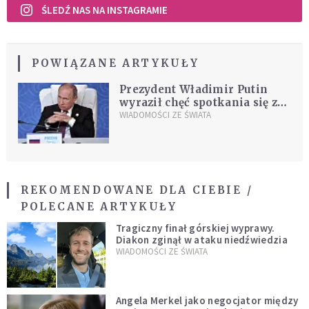
ŚLEDŹ NAS NA INSTAGRAMIE
POWIĄZANE ARTYKUŁY
Prezydent Władimir Putin
wyraził chęć spotkania się z
Kim Dzong Unem
WIADOMOŚCI ZE ŚWIATA
REKOMENDOWANE DLA CIEBIE /
POLECANE ARTYKUŁY
Tragiczny finał górskiej wyprawy.
Diakon zginął w ataku niedźwiedzia
WIADOMOŚCI ZE ŚWIATA
Angela Merkel jako negocjator między