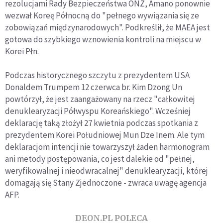
rezolucjami Rady Bezpieczeństwa ONZ, Amano ponownie
wezwał Koreę Północną do "pełnego wywiązania się ze
zobowiązań międzynarodowych". Podkreślił, że MAEA jest
gotowa do szybkiego wznowienia kontroli na miejscu w
Korei Płn.
Podczas historycznego szczytu z prezydentem USA
Donaldem Trumpem 12 czerwca br. Kim Dzong Un
powtórzył, że jest zaangażowany na rzecz "całkowitej
denuklearyzacji Półwyspu Koreańskiego". Wcześniej
deklarację taką złożył 27 kwietnia podczas spotkania z
prezydentem Korei Południowej Mun Dze Inem. Ale tym
deklaracjom intencji nie towarzyszył żaden harmonogram
ani metody postępowania, co jest dalekie od "pełnej,
weryfikowalnej i nieodwracalnej" denuklearyzacji, której
domagają się Stany Zjednoczone - zwraca uwagę agencja
AFP.
DEON.PL POLECA