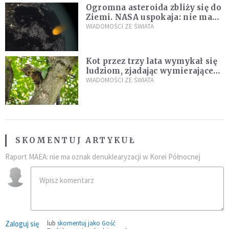
Ogromna asteroida zbliży się do
Ziemi. NASA uspokaja: nie ma
zagrożenia
WIADOMOŚCI ZE ŚWIATA
Kot przez trzy lata wymykał się
ludziom, zjadając wymierające
kaczki. W końcu popełnił
WIADOMOŚCI ZE ŚWIATA
fatalny błąd
SKOMENTUJ ARTYKUŁ
Raport MAEA: nie ma oznak denuklearyzacji w Korei Północnej
Zaloguj się
lub
skomentuj jako Gość