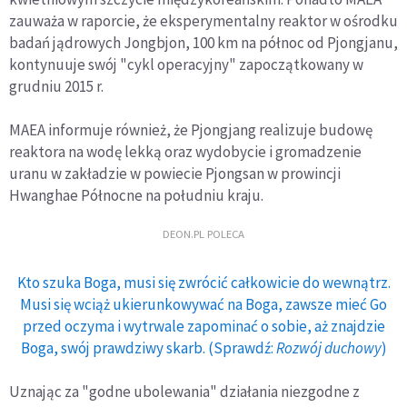
zauważa w raporcie, że eksperymentalny reaktor w ośrodku
badań jądrowych Jongbjon, 100 km na północ od Pjongjanu,
kontynuuje swój "cykl operacyjny" zapoczątkowany w
grudniu 2015 r.
MAEA informuje również, że Pjongjang realizuje budowę
reaktora na wodę lekką oraz wydobycie i gromadzenie
uranu w zakładzie w powiecie Pjongsan w prowincji
Hwanghae Północne na południu kraju.
DEON.PL POLECA
Kto szuka Boga, musi się zwrócić całkowicie do wewnątrz.
Musi się wciąż ukierunkowywać na Boga, zawsze mieć Go
przed oczyma i wytrwale zapominać o sobie, aż znajdzie
Boga, swój prawdziwy skarb. (Sprawdź:
Rozwój duchowy
)
Uznając za "godne ubolewania" działania niezgodne z