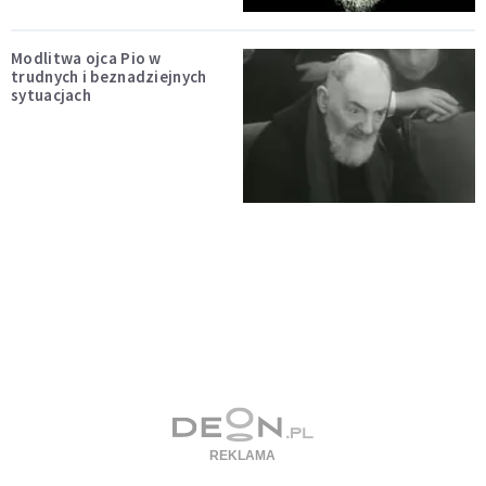
Modlitwa ojca Pio w
trudnych i beznadziejnych
sytuacjach