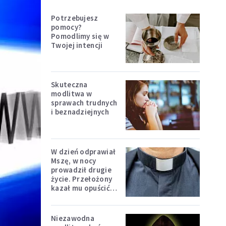
Potrzebujesz
pomocy?
Pomodlimy się w
Twojej intencji
Skuteczna
modlitwa w
sprawach trudnych
i beznadziejnych
W dzień odprawiał
Mszę, w nocy
prowadził drugie
życie. Przełożony
kazał mu opuścić
zakon
Niezawodna