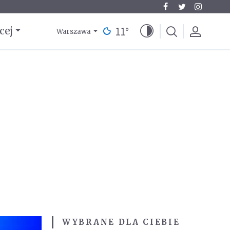
11
°
cej
Warszawa
WYBRANE DLA CIEBIE