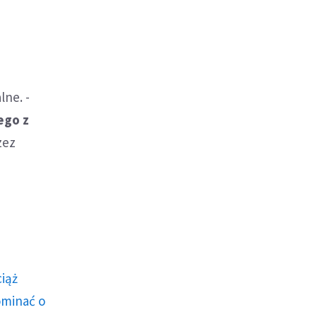
lne. -
ego z
zez
ciąż
ominać o