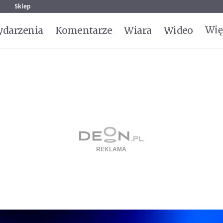
g
Sklep
Wię
darzenia
Komentarze
Wiara
Wideo