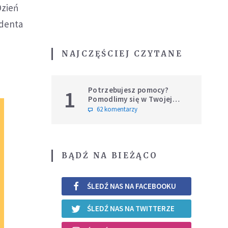
Dzień
ydenta
NAJCZĘŚCIEJ CZYTANE
Potrzebujesz pomocy?
1
Pomodlimy się w Twojej
intencji
62 komentarzy
BĄDŹ NA BIEŻĄCO
ŚLEDŹ NAS NA FACEBOOKU
ŚLEDŹ NAS NA TWITTERZE