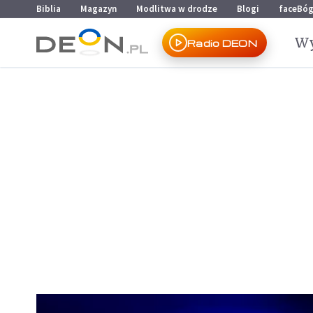
Przejdź do menu głównego
Przejdź do treści
Biblia
Magazyn
Modlitwa w drodze
Blogi
faceBó
Wy
Radio DEON