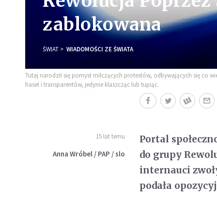
Rewolucja Poprzez 
zablokowana
ŚWIAT
WIADOMOŚCI ZE ŚWIATA
Tutaj narodził się pomysł milczących protestów, odbywających się co wi
haseł i transparentów, jedynie klaszcząc lub tupiąc.
15 lat temu
Portal społecz
do grupy Rewolu
Anna Wróbel / PAP / slo
internauci zwoł
podała opozycyj