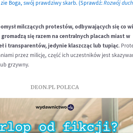
dzie Boga, swój prawdziwy skarb. (Sprawdź:
Rozwój duc
 pomysł milczących protestów, odbywających się co w
e gromadzą się razem na centralnych placach miast w
eł i transparentów, jedynie klaszcząc lub tupi
ąc
. Prot
niami przez milicję, część ich uczestników jest skazywa
 lub grzywny.
DEON.PL POLECA