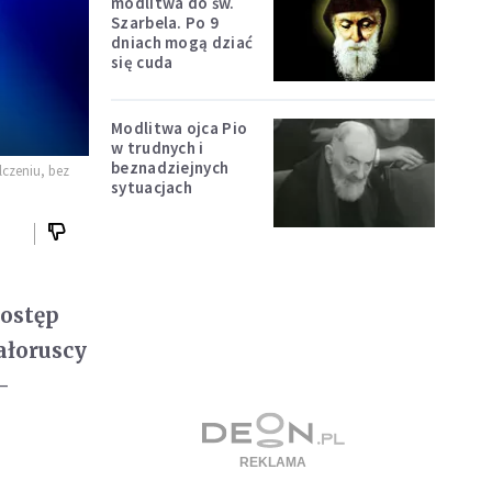
modlitwa do św.
Szarbela. Po 9
dniach mogą dziać
się cuda
Modlitwa ojca Pio
w trudnych i
beznadziejnych
lczeniu, bez
sytuacjach
dostęp
ałoruscy
-