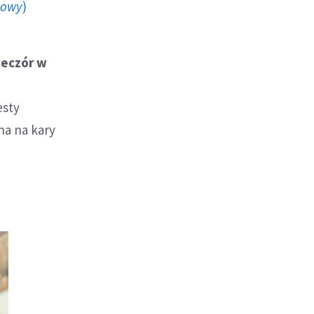
howy
)
ieczór w
esty
na na kary