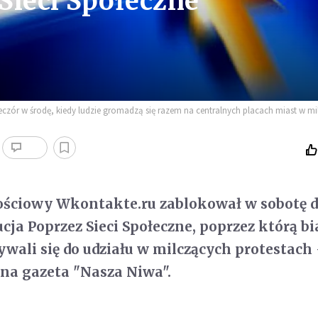
Sieci Społeczne
eczór w środę, kiedy ludzie gromadzą się razem na centralnych placach miast w mi
nościowy Wkontakte.ru zablokował w sobotę 
cja Poprzez Sieci Społeczne, poprzez którą bi
ywali się do udziału w milczących protestach 
na gazeta "Nasza Niwa".