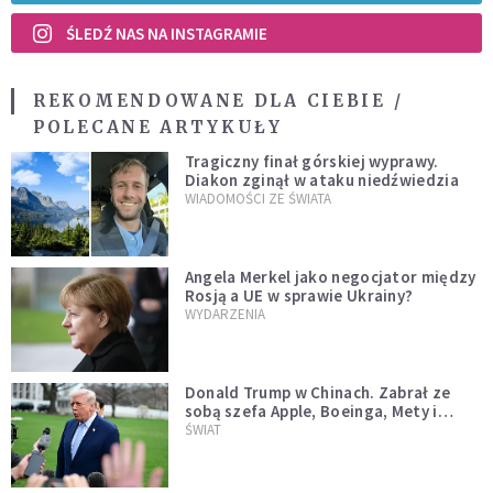
ŚLEDŹ NAS NA INSTAGRAMIE
REKOMENDOWANE DLA CIEBIE /
POLECANE ARTYKUŁY
Tragiczny finał górskiej wyprawy.
Diakon zginął w ataku niedźwiedzia
WIADOMOŚCI ZE ŚWIATA
Angela Merkel jako negocjator między
Rosją a UE w sprawie Ukrainy?
WYDARZENIA
Donald Trump w Chinach. Zabrał ze
sobą szefa Apple, Boeinga, Mety i
Muska
ŚWIAT