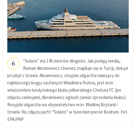
"Solaris" ma 145 metrów długości. Jak podają media,
6
Roman Abramowicz również znajduje się w Turcji, dokąd
przybył z Izraela. Abramowicz, rosyjski oligarcha należący do
najbliższego kręgu zaufanych Władimira Putina, jest m.in.
właścicielem londyńskiego klubu piłkarskiego Chelsea FC (po
objęciu sankcjami, Abramowicz ogłosił zamiar sprzedania klubu).
Rosyjski oligarcha ma obywatelstwo m.in. Wielkiej Brytanii i
Izraela. Na zdjęciu jacht "Solaris" w tureckim porcie Bodrum. Fot.
EPA/PAP