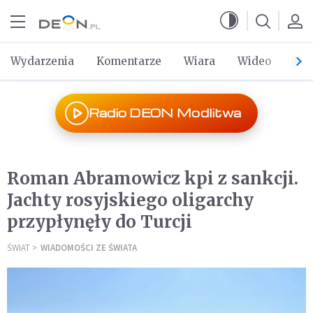
Przejdź do menu głównego
Przejdź do treści
Wydarzenia
Komentarze
Wiara
Wideo
Po 
Radio DEON Modlitwa
Roman Abramowicz kpi z sankcji.
Jachty rosyjskiego oligarchy
przypłynęły do Turcji
ŚWIAT
WIADOMOŚCI ZE ŚWIATA