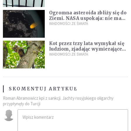
Ogromna asteroida zbliży się do
Ziemi. NASA uspokaja: nie ma
zagrożenia
WIADOMOŚCI ZE ŚWIATA
Kot przez trzy lata wymykał się
ludziom, zjadając wymierające
kaczki. W końcu popełnił
WIADOMOŚCI ZE ŚWIATA
fatalny błąd
SKOMENTUJ ARTYKUŁ
Roman Abramowicz kpi z sankcji. Jachty rosyjskiego oligarchy
przypłynęły do Turcji