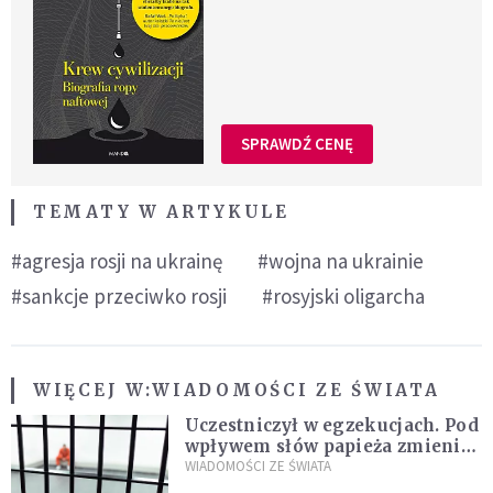
SPRAWDŹ CENĘ
TEMATY W ARTYKULE
#agresja rosji na ukrainę
#wojna na ukrainie
#sankcje przeciwko rosji
#rosyjski oligarcha
WIĘCEJ W:
WIADOMOŚCI ZE ŚWIATA
Uczestniczył w egzekucjach. Pod
wpływem słów papieża zmienił
zdanie
WIADOMOŚCI ZE ŚWIATA