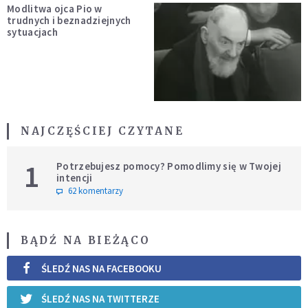
Modlitwa ojca Pio w
trudnych i beznadziejnych
sytuacjach
NAJCZĘŚCIEJ CZYTANE
1
Potrzebujesz pomocy? Pomodlimy się w Twojej
intencji
62 komentarzy
BĄDŹ NA BIEŻĄCO
ŚLEDŹ NAS NA FACEBOOKU
ŚLEDŹ NAS NA TWITTERZE