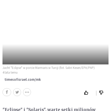
Jacht "Eclipse" w porcie Marmaris w Turcji (fot. Sabri Kesen/EPA/PAP)
4 lata temu
timesofisrael.com/mk
"Eclipse" i "Solaris", warte setki milionów