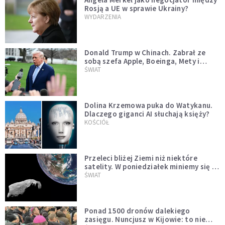
Rosją a UE w sprawie Ukrainy?
WYDARZENIA
Donald Trump w Chinach. Zabrał ze
sobą szefa Apple, Boeinga, Mety i
Muska
ŚWIAT
Dolina Krzemowa puka do Watykanu.
Dlaczego giganci AI słuchają księży?
KOŚCIÓŁ
Przeleci bliżej Ziemi niż niektóre
satelity. W poniedziałek miniemy się z
asteroidą, która poprzedzi znacznie
ŚWIAT
większego "gościa"
Ponad 1500 dronów dalekiego
zasięgu. Nuncjusz w Kijowie: to nie