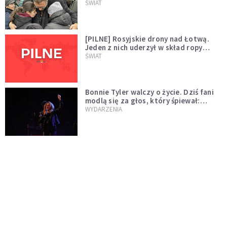
wygląda na wolę zakończenia wojny
ŚWIAT
[PILNE] Rosyjskie drony nad Łotwą.
Jeden z nich uderzył w skład ropy
naftowej
ŚWIAT
Bonnie Tyler walczy o życie. Dziś fani
modlą się za głos, który śpiewał:
"Lord, help me"
WYDARZENIA