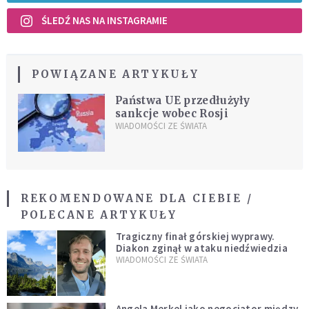
ŚLEDŹ NAS NA INSTAGRAMIE
POWIĄZANE ARTYKUŁY
Państwa UE przedłużyły
sankcje wobec Rosji
WIADOMOŚCI ZE ŚWIATA
REKOMENDOWANE DLA CIEBIE /
POLECANE ARTYKUŁY
Tragiczny finał górskiej wyprawy.
Diakon zginął w ataku niedźwiedzia
WIADOMOŚCI ZE ŚWIATA
Angela Merkel jako negocjator między