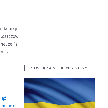
m komisji
n Kosaczow
nne, że "z
y - z
POWIĄZANE ARTYKUŁY
ciąż
ominać o