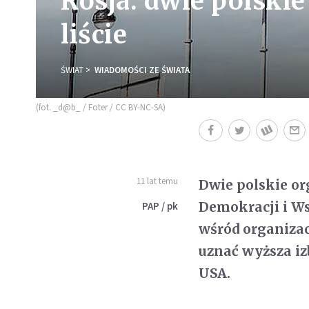
Rosja: dwie polskie
liście
ŚWIAT
WIADOMOŚCI ZE ŚWIATA
(fot. _d@b_ / Foter / CC BY-NC-SA)
11 lat temu
Dwie polskie or
Demokracji i W
PAP / pk
wśród organizac
uznać wyższa iz
USA.