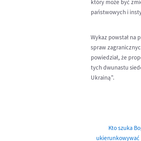
który może być zmi
państwowych i insty
Wykaz powstał na po
spraw zagranicznych
powiedział, że prop
tych dwunastu siede
Ukrainą".
Kto szuka Bo
ukierunkowywać n