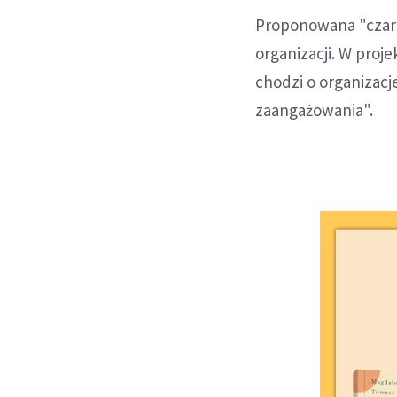
Proponowana "czarna
organizacji. W proj
chodzi o organizacj
zaangażowania".