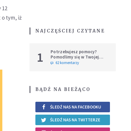
y 12
 o tym, iż
NAJCZĘŚCIEJ CZYTANE
Potrzebujesz pomocy?
1
Pomodlimy się w Twojej
intencji
62 komentarzy
BĄDŹ NA BIEŻĄCO
ŚLEDŹ NAS NA FACEBOOKU
ŚLEDŹ NAS NA TWITTERZE