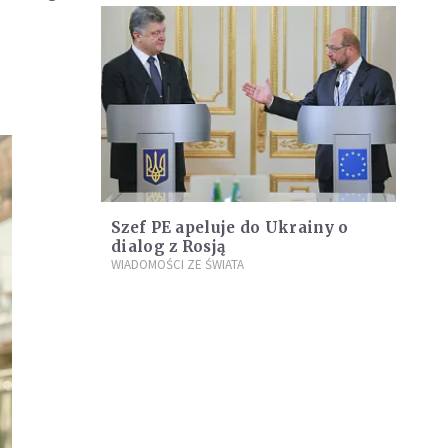
Szef PE apeluje do Ukrainy o
dialog z Rosją
WIADOMOŚCI ZE ŚWIATA