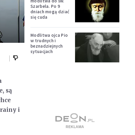
modlitwa do św.
Szarbela. Po 9
dniach mogą dziać
się cuda
Modlitwa ojca Pio
w trudnych i
beznadziejnych
sytuacjach
a
, są
chce
rainy i