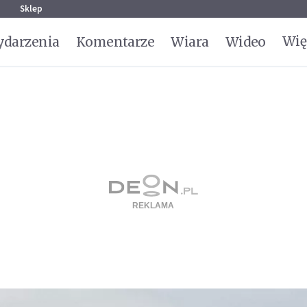
g
Sklep
Wię
darzenia
Komentarze
Wiara
Wideo