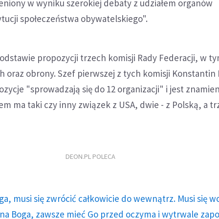
eniony w wyniku szerokiej debaty z udziałem organów
tucji społeczeństwa obywatelskiego".
dstawie propozycji trzech komisji Rady Federacji, w ty
 oraz obrony. Szef pierwszej z tych komisji Konstanti
ozycje "sprowadzają się do 12 organizacji" i jest znamie
m ma taki czy inny związek z USA, dwie - z Polską, a trz
DEON.PL POLECA
ga, musi się zwrócić całkowicie do wewnątrz. Musi się w
a Boga, zawsze mieć Go przed oczyma i wytrwale zap