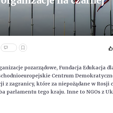
 organizacje na czarnej
ganizacje pozarządowe, Fundacja Edukacja dl
schodnioeuropejskie Centrum Demokratyczne
ji z zagranicy, które za niepożądane w Rosji 
ba parlamentu tego kraju. Inne to NGOs z Uk