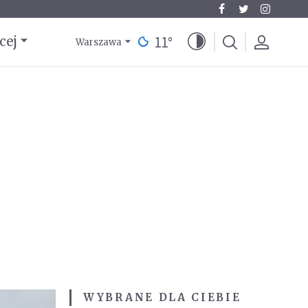
11
°
cej
Warszawa
WYBRANE DLA CIEBIE