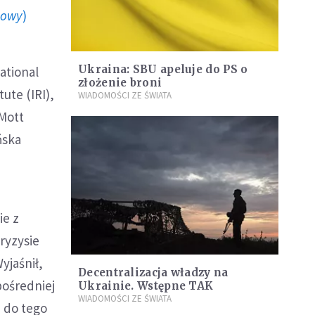
howy
)
Ukraina: SBU apeluje do PS o
ational
złożenie broni
tute (IRI),
WIADOMOŚCI ZE ŚWIATA
Mott
ńska
ie z
ryzysie
yjaśnił,
Decentralizacja władzy na
pośredniej
Ukrainie. Wstępne TAK
WIADOMOŚCI ZE ŚWIATA
 do tego