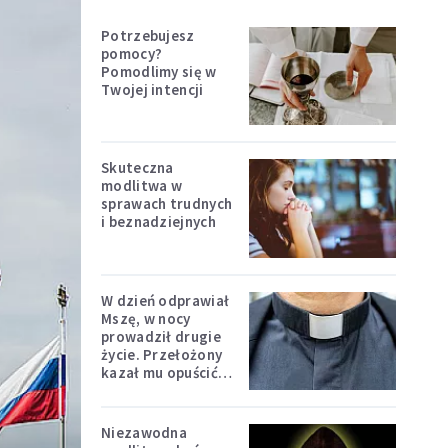
Potrzebujesz
pomocy?
Pomodlimy się w
Twojej intencji
Skuteczna
modlitwa w
sprawach trudnych
i beznadziejnych
W dzień odprawiał
Mszę, w nocy
prowadził drugie
życie. Przełożony
kazał mu opuścić
zakon
Niezawodna