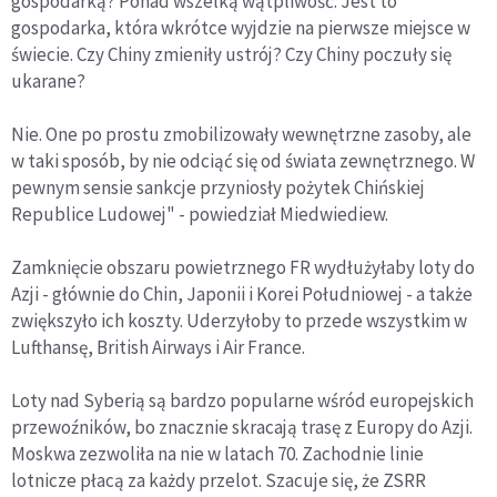
gospodarką? Ponad wszelką wątpliwość. Jest to
gospodarka, która wkrótce wyjdzie na pierwsze miejsce w
świecie. Czy Chiny zmieniły ustrój? Czy Chiny poczuły się
ukarane?
Nie. One po prostu zmobilizowały wewnętrzne zasoby, ale
w taki sposób, by nie odciąć się od świata zewnętrznego. W
pewnym sensie sankcje przyniosły pożytek Chińskiej
Republice Ludowej" - powiedział Miedwiediew.
Zamknięcie obszaru powietrznego FR wydłużyłaby loty do
Azji - głównie do Chin, Japonii i Korei Południowej - a także
zwiększyło ich koszty. Uderzyłoby to przede wszystkim w
Lufthansę, British Airways i Air France.
Loty nad Syberią są bardzo popularne wśród europejskich
przewoźników, bo znacznie skracają trasę z Europy do Azji.
Moskwa zezwoliła na nie w latach 70. Zachodnie linie
lotnicze płacą za każdy przelot. Szacuje się, że ZSRR