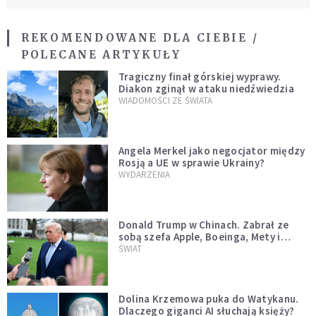
REKOMENDOWANE DLA CIEBIE /
POLECANE ARTYKUŁY
Tragiczny finał górskiej wyprawy.
Diakon zginął w ataku niedźwiedzia
WIADOMOŚCI ZE ŚWIATA
Angela Merkel jako negocjator między
Rosją a UE w sprawie Ukrainy?
WYDARZENIA
Donald Trump w Chinach. Zabrał ze
sobą szefa Apple, Boeinga, Mety i
Muska
ŚWIAT
Dolina Krzemowa puka do Watykanu.
Dlaczego giganci AI słuchają księży?