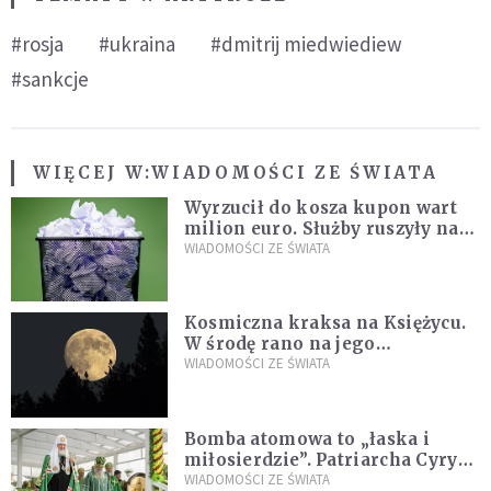
#rosja
#ukraina
#dmitrij miedwiediew
#sankcje
WIĘCEJ W:
WIADOMOŚCI ZE ŚWIATA
Wyrzucił do kosza kupon wart
milion euro. Służby ruszyły na
poszukiwania
WIADOMOŚCI ZE ŚWIATA
Kosmiczna kraksa na Księżycu.
W środę rano na jego
powierzchni dojdzie do
WIADOMOŚCI ZE ŚWIATA
niezwykłego zdarzenia
Bomba atomowa to „łaska i
miłosierdzie”. Patriarcha Cyryl
wychwala Putina
WIADOMOŚCI ZE ŚWIATA