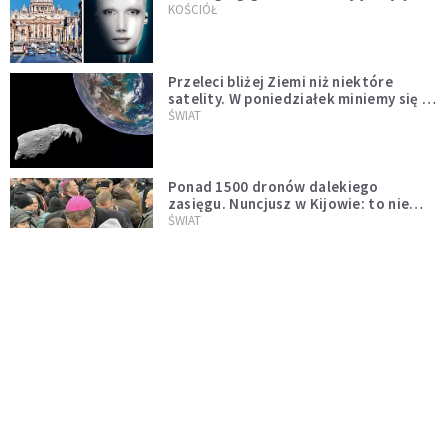
KOŚCIÓŁ
Przeleci bliżej Ziemi niż niektóre
satelity. W poniedziałek miniemy się z
asteroidą, która poprzedzi znacznie
ŚWIAT
większego "gościa"
Ponad 1500 dronów dalekiego
zasięgu. Nuncjusz w Kijowie: to nie
wygląda na wolę zakończenia wojny
ŚWIAT
[PILNE] Rosyjskie drony nad Łotwą.
Jeden z nich uderzył w skład ropy
naftowej
ŚWIAT
Bonnie Tyler walczy o życie. Dziś fani
modlą się za głos, który śpiewał:
"Lord, help me"
WYDARZENIA