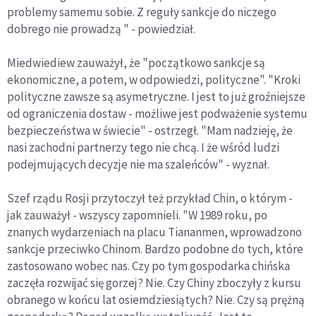
problemy samemu sobie. Z reguły sankcje do niczego
dobrego nie prowadzą " - powiedział.
Miedwiediew zauważył, że "początkowo sankcje są
ekonomiczne, a potem, w odpowiedzi, polityczne". "Kroki
polityczne zawsze są asymetryczne. I jest to już groźniejsze
od ograniczenia dostaw - możliwe jest podważenie systemu
bezpieczeństwa w świecie" - ostrzegł. "Mam nadzieję, że
nasi zachodni partnerzy tego nie chcą. I że wśród ludzi
podejmujących decyzje nie ma szaleńców" - wyznał.
Szef rządu Rosji przytoczył też przykład Chin, o którym -
jak zauważył - wszyscy zapomnieli. "W 1989 roku, po
znanych wydarzeniach na placu Tiananmen, wprowadzono
sankcje przeciwko Chinom. Bardzo podobne do tych, które
zastosowano wobec nas. Czy po tym gospodarka chińska
zaczęła rozwijać się gorzej? Nie. Czy Chiny zboczyły z kursu
obranego w końcu lat osiemdziesiątych? Nie. Czy są prężną