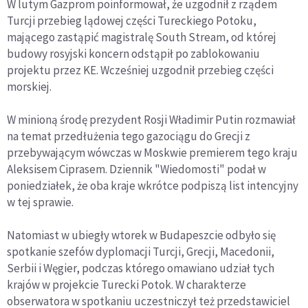
W lutym Gazprom poinformował, że uzgodnił z rządem
Turcji przebieg lądowej części Tureckiego Potoku,
mającego zastąpić magistralę South Stream, od której
budowy rosyjski koncern odstąpił po zablokowaniu
projektu przez KE. Wcześniej uzgodnił przebieg części
morskiej.
W minioną środę prezydent Rosji Władimir Putin rozmawiał
na temat przedłużenia tego gazociągu do Grecji z
przebywającym wówczas w Moskwie premierem tego kraju
Aleksisem Ciprasem. Dziennik "Wiedomosti" podał w
poniedziałek, że oba kraje wkrótce podpiszą list intencyjny
w tej sprawie.
Natomiast w ubiegły wtorek w Budapeszcie odbyło się
spotkanie szefów dyplomacji Turcji, Grecji, Macedonii,
Serbii i Węgier, podczas którego omawiano udział tych
krajów w projekcie Turecki Potok. W charakterze
obserwatora w spotkaniu uczestniczył też przedstawiciel