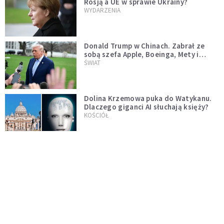
Rosją a UE w sprawie Ukrainy?
WYDARZENIA
Donald Trump w Chinach. Zabrał ze
sobą szefa Apple, Boeinga, Mety i
Muska
ŚWIAT
Dolina Krzemowa puka do Watykanu.
Dlaczego giganci AI słuchają księży?
KOŚCIÓŁ
Przeleci bliżej Ziemi niż niektóre
satelity. W poniedziałek miniemy się z
asteroidą, która poprzedzi znacznie
ŚWIAT
większego "gościa"
Ponad 1500 dronów dalekiego
zasięgu. Nuncjusz w Kijowie: to nie
wygląda na wolę zakończenia wojny
ŚWIAT