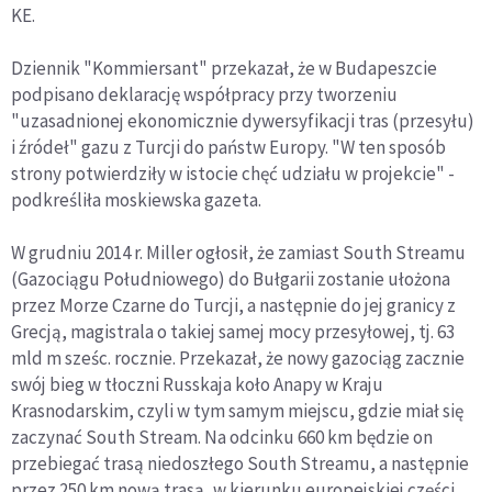
KE.
Dziennik "Kommiersant" przekazał, że w Budapeszcie
podpisano deklarację współpracy przy tworzeniu
"uzasadnionej ekonomicznie dywersyfikacji tras (przesyłu)
i źródeł" gazu z Turcji do państw Europy. "W ten sposób
strony potwierdziły w istocie chęć udziału w projekcie" -
podkreśliła moskiewska gazeta.
W grudniu 2014 r. Miller ogłosił, że zamiast South Streamu
(Gazociągu Południowego) do Bułgarii zostanie ułożona
przez Morze Czarne do Turcji, a następnie do jej granicy z
Grecją, magistrala o takiej samej mocy przesyłowej, tj. 63
mld m sześc. rocznie. Przekazał, że nowy gazociąg zacznie
swój bieg w tłoczni Russkaja koło Anapy w Kraju
Krasnodarskim, czyli w tym samym miejscu, gdzie miał się
zaczynać South Stream. Na odcinku 660 km będzie on
przebiegać trasą niedoszłego South Streamu, a następnie
przez 250 km nową trasą, w kierunku europejskiej części