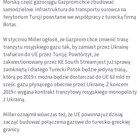
Morską część gazociągu Gazprom chce zbudować
samodzielnie. Infrastruktura do transportu surowca na
terytorium Turcji powstanie we współpracy z turecką firmą
Botas.
W styczniu Miller ogłosił, że Gazprom chce zmienić trasę
tranzytu rosyjskiego gazu tak, by zamiast przez Ukrainę
trafiał on do UE przez Turcję. Powtórzył, że
zakwestionowany przez KE South Stream jest już sprawą
zamkniętą i dlatego Turecki Potok będzie jedyną trasą,
którą po 2019 r. można będzie dostarczać do UE 63 mld m
sześc. gazu płynącego obecnie przez Ukrainę. Z końcem
2019 r. wygasa kontrakt tranzytowy rosyjskiego monopolisty
z Ukrainą.
Miller oznajmił wówczas też, że UE powinna już dzisiaj
zacząć budować połączenia gazowe do turecko-greckiej
granicy.