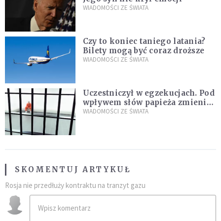
WIADOMOŚCI ZE ŚWIATA
Czy to koniec taniego latania?
Bilety mogą być coraz droższe
WIADOMOŚCI ZE ŚWIATA
Uczestniczył w egzekucjach. Pod
wpływem słów papieża zmienił
zdanie
WIADOMOŚCI ZE ŚWIATA
SKOMENTUJ ARTYKUŁ
Rosja nie przedłuży kontraktu na tranzyt gazu