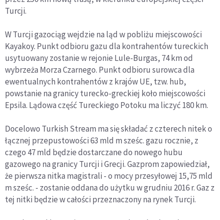
Turcji.
W Turcji gazociąg wejdzie na ląd w pobliżu miejscowości
Kayakoy. Punkt odbioru gazu dla kontrahentów tureckich
usytuowany zostanie w rejonie Lule-Burgas, 74 km od
wybrzeża Morza Czarnego. Punkt odbioru surowca dla
ewentualnych kontrahentów z krajów UE, tzw. hub,
powstanie na granicy turecko-greckiej koło miejscowości
Epsila. Lądowa część Tureckiego Potoku ma liczyć 180 km.
Docelowo Turkish Stream ma się składać z czterech nitek o
łącznej przepustowości 63 mld m sześc. gazu rocznie, z
czego 47 mld będzie dostarczane do nowego hubu
gazowego na granicy Turcji i Grecji. Gazprom zapowiedział,
że pierwsza nitka magistrali - o mocy przesyłowej 15,75 mld
m sześc. - zostanie oddana do użytku w grudniu 2016 r. Gaz z
tej nitki będzie w całości przeznaczony na rynek Turcji.