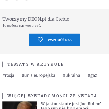
Tworzymy DEON.pl dla Ciebie
Tu możesz nas wesprzeć.
WSPOMÓŻ NAS
TEMATY W ARTYKULE
#rosja
#unia europejska
#ukraina
#gaz
WIĘCEJ W:
WIADOMOŚCI ZE ŚWIATA
W jakim stanie jest Joe Biden?
Jego syn nie krył emocji