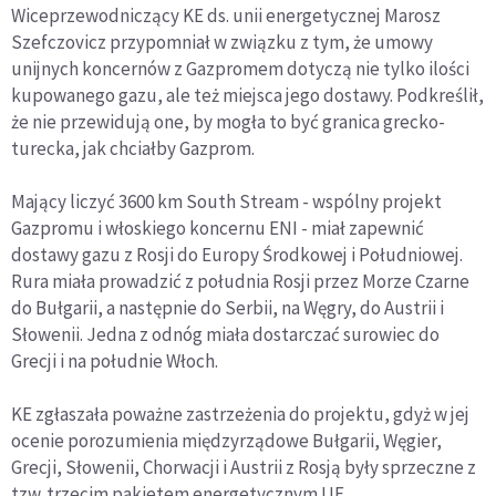
Wiceprzewodniczący KE ds. unii energetycznej Marosz
Szefczovicz przypomniał w związku z tym, że umowy
unijnych koncernów z Gazpromem dotyczą nie tylko ilości
kupowanego gazu, ale też miejsca jego dostawy. Podkreślił,
że nie przewidują one, by mogła to być granica grecko-
turecka, jak chciałby Gazprom.
Mający liczyć 3600 km South Stream - wspólny projekt
Gazpromu i włoskiego koncernu ENI - miał zapewnić
dostawy gazu z Rosji do Europy Środkowej i Południowej.
Rura miała prowadzić z południa Rosji przez Morze Czarne
do Bułgarii, a następnie do Serbii, na Węgry, do Austrii i
Słowenii. Jedna z odnóg miała dostarczać surowiec do
Grecji i na południe Włoch.
KE zgłaszała poważne zastrzeżenia do projektu, gdyż w jej
ocenie porozumienia międzyrządowe Bułgarii, Węgier,
Grecji, Słowenii, Chorwacji i Austrii z Rosją były sprzeczne z
tzw. trzecim pakietem energetycznym UE.