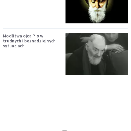
Modlitwa ojca Pio w
trudnych i beznadziejnych
sytuacjach