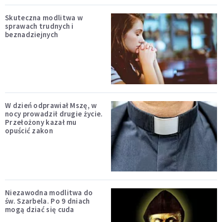
Skuteczna modlitwa w
sprawach trudnych i
beznadziejnych
W dzień odprawiał Mszę, w
nocy prowadził drugie życie.
Przełożony kazał mu
opuścić zakon
Niezawodna modlitwa do
św. Szarbela. Po 9 dniach
mogą dziać się cuda