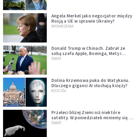
Angela Merkel jako negocjator między
Rosją a UE w sprawie Ukrainy?
WYDARZENIA
Donald Trump w Chinach. Zabrał ze
sobą szefa Apple, Boeinga, Mety i
Muska
ŚWIAT
Dolina Krzemowa puka do Watykanu.
Dlaczego giganci AI słuchają księży?
KOŚCIÓŁ
Przeleci bliżej Ziemi niż niektóre
satelity. W poniedziałek miniemy się z
asteroidą, która poprzedzi znacznie
ŚWIAT
większego "gościa"