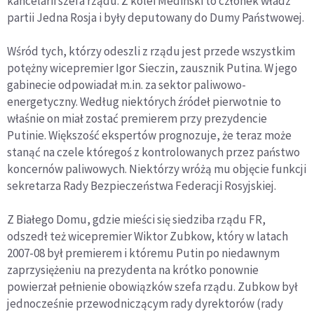
kancelarii szefa rządu. Z kolei Medinski to członek władz
partii Jedna Rosja i były deputowany do Dumy Państwowej.
Wśród tych, którzy odeszli z rządu jest przede wszystkim
potężny wicepremier Igor Sieczin, zausznik Putina. W jego
gabinecie odpowiadał m.in. za sektor paliwowo-
energetyczny. Według niektórych źródeł pierwotnie to
właśnie on miał zostać premierem przy prezydencie
Putinie. Większość ekspertów prognozuje, że teraz może
stanąć na czele któregoś z kontrolowanych przez państwo
koncernów paliwowych. Niektórzy wróżą mu objęcie funkcji
sekretarza Rady Bezpieczeństwa Federacji Rosyjskiej.
Z Białego Domu, gdzie mieści się siedziba rządu FR,
odszedł też wicepremier Wiktor Zubkow, który w latach
2007-08 był premierem i któremu Putin po niedawnym
zaprzysiężeniu na prezydenta na krótko ponownie
powierzał pełnienie obowiązków szefa rządu. Zubkow był
jednocześnie przewodniczącym rady dyrektorów (rady