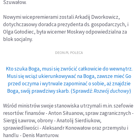
Szuwałow.
Nowymi wicepremierami zostali Arkadij Dworkowicz,
dotychczasowy doradca prezydenta ds. gospodarczych, i
Olga Gołodiec, była wicemer Moskwy odpowiedzialna za
blok socjalny.
DEON.PL POLECA
Kto szuka Boga, musi się zwrócić całkowicie do wewnątrz.
Musi się wciąż ukierunkowywać na Boga, zawsze mieć Go
przed oczyma i wytrwale zapominać o sobie, aż znajdzie
Boga, swój prawdziwy skarb. (Sprawdź:
Rozwój duchowy
)
Wśród ministrów swoje stanowiska utrzymali m.in. szefowie
resortów: finansów - Anton Siłuanow, spraw zagranicznych -
Siergij Ławrow, obrony - Anatolij Sierdiukow,
sprawiedliwości - Aleksandr Konowałow oraz przemysłu i
handlu - Denis Manturow.