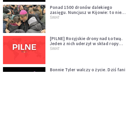
Ponad 1500 dronów dalekiego
zasięgu. Nuncjusz w Kijowie: to nie
wygląda na wolę zakończenia wojny
ŚWIAT
[PILNE] Rosyjskie drony nad Łotwą.
Jeden z nich uderzył w skład ropy
naftowej
ŚWIAT
Bonnie Tyler walczy o życie. Dziś fani
modlą się za głos, który śpiewał:
"Lord, help me"
WYDARZENIA