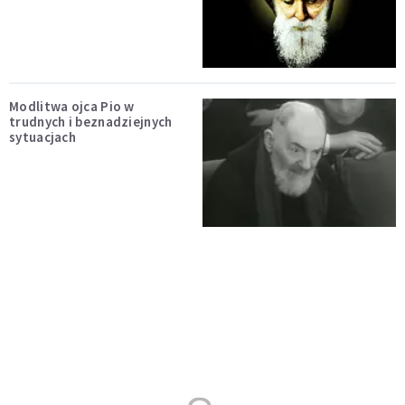
Modlitwa ojca Pio w
trudnych i beznadziejnych
sytuacjach