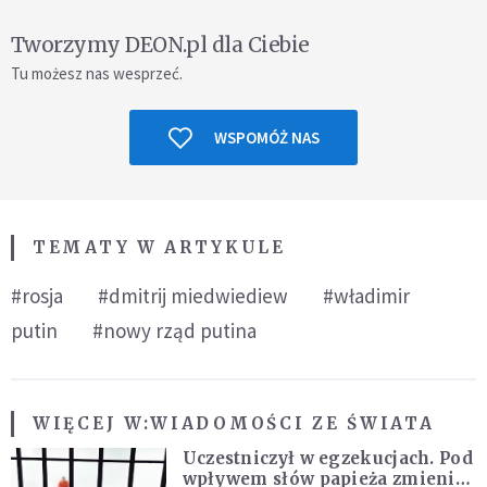
Tworzymy DEON.pl dla Ciebie
Tu możesz nas wesprzeć.
WSPOMÓŻ NAS
TEMATY W ARTYKULE
#rosja
#dmitrij miedwiediew
#władimir
putin
#nowy rząd putina
WIĘCEJ W:
WIADOMOŚCI ZE ŚWIATA
Uczestniczył w egzekucjach. Pod
wpływem słów papieża zmienił