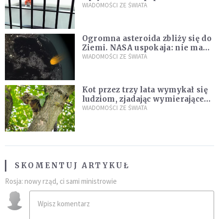
zdanie
WIADOMOŚCI ZE ŚWIATA
Ogromna asteroida zbliży się do
Ziemi. NASA uspokaja: nie ma
zagrożenia
WIADOMOŚCI ZE ŚWIATA
Kot przez trzy lata wymykał się
ludziom, zjadając wymierające
kaczki. W końcu popełnił
WIADOMOŚCI ZE ŚWIATA
fatalny błąd
SKOMENTUJ ARTYKUŁ
Rosja: nowy rząd, ci sami ministrowie