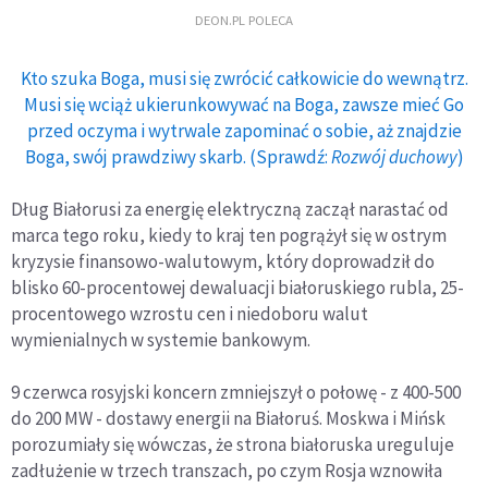
DEON.PL POLECA
Kto szuka Boga, musi się zwrócić całkowicie do wewnątrz.
Musi się wciąż ukierunkowywać na Boga, zawsze mieć Go
przed oczyma i wytrwale zapominać o sobie, aż znajdzie
Boga, swój prawdziwy skarb. (Sprawdź:
Rozwój duchowy
)
Dług Białorusi za energię elektryczną zaczął narastać od
marca tego roku, kiedy to kraj ten pogrążył się w ostrym
kryzysie finansowo-walutowym, który doprowadził do
blisko 60-procentowej dewaluacji białoruskiego rubla, 25-
procentowego wzrostu cen i niedoboru walut
wymienialnych w systemie bankowym.
9 czerwca rosyjski koncern zmniejszył o połowę - z 400-500
do 200 MW - dostawy energii na Białoruś. Moskwa i Mińsk
porozumiały się wówczas, że strona białoruska ureguluje
zadłużenie w trzech transzach, po czym Rosja wznowiła