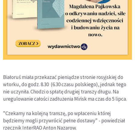
Białoruś miała przekazać pieniądze stronie rosyjskiej do
wtorku, do godz. 8.30 (6.30 czasu polskiego), jednak tego
nie uczyniła. Chodzi o spłatę drugiej transzy długu. Na
uregulowanie całości zadłużenia Mińsk ma czas do 5 lipca.
"Czekamy na kolejną transzę, po wpłaceniu której
będziemy mogli przywrócić pełne dostawy" - powiedział
rzecznik InterRAO Anton Nazarow.