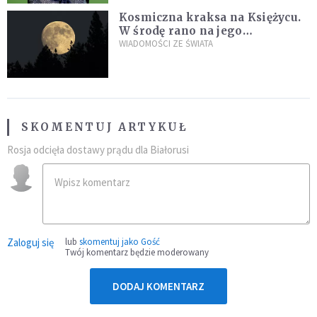
Kosmiczna kraksa na Księżycu.
W środę rano na jego
powierzchni dojdzie do
WIADOMOŚCI ZE ŚWIATA
niezwykłego zdarzenia
SKOMENTUJ ARTYKUŁ
Rosja odcięła dostawy prądu dla Białorusi
Zaloguj się
lub
skomentuj jako Gość
Twój komentarz będzie moderowany
DODAJ KOMENTARZ