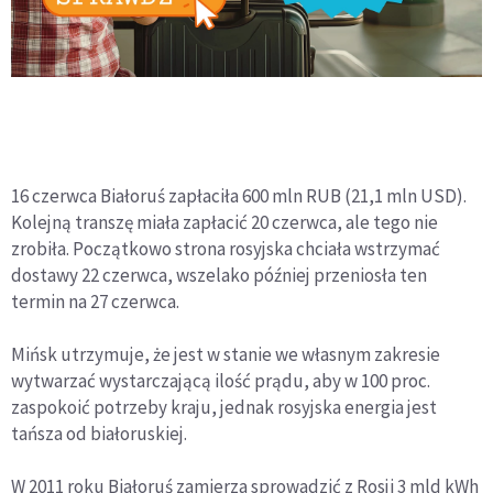
16 czerwca Białoruś zapłaciła 600 mln RUB (21,1 mln USD).
Kolejną transzę miała zapłacić 20 czerwca, ale tego nie
zrobiła. Początkowo strona rosyjska chciała wstrzymać
dostawy 22 czerwca, wszelako później przeniosła ten
termin na 27 czerwca.
Mińsk utrzymuje, że jest w stanie we własnym zakresie
wytwarzać wystarczającą ilość prądu, aby w 100 proc.
zaspokoić potrzeby kraju, jednak rosyjska energia jest
tańsza od białoruskiej.
W 2011 roku Białoruś zamierza sprowadzić z Rosji 3 mld kWh