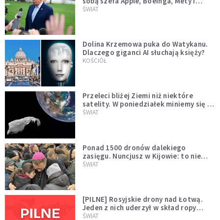
sobą szefa Apple, Boeinga, Mety i
Muska
ŚWIAT
Dolina Krzemowa puka do Watykanu.
Dlaczego giganci AI słuchają księży?
KOŚCIÓŁ
Przeleci bliżej Ziemi niż niektóre
satelity. W poniedziałek miniemy się z
asteroidą, która poprzedzi znacznie
ŚWIAT
większego "gościa"
Ponad 1500 dronów dalekiego
zasięgu. Nuncjusz w Kijowie: to nie
wygląda na wolę zakończenia wojny
ŚWIAT
[PILNE] Rosyjskie drony nad Łotwą.
Jeden z nich uderzył w skład ropy
naftowej
ŚWIAT