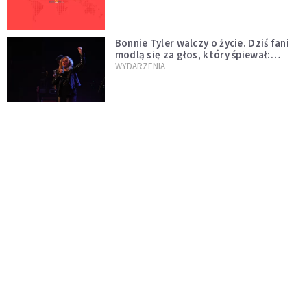
Bonnie Tyler walczy o życie. Dziś fani
modlą się za głos, który śpiewał:
"Lord, help me"
WYDARZENIA