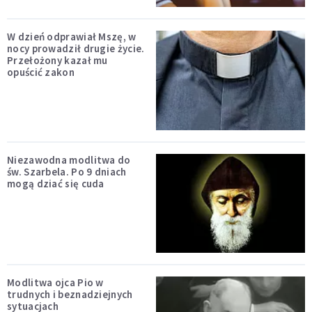
W dzień odprawiał Mszę, w
nocy prowadził drugie życie.
Przełożony kazał mu
opuścić zakon
Niezawodna modlitwa do
św. Szarbela. Po 9 dniach
mogą dziać się cuda
Modlitwa ojca Pio w
trudnych i beznadziejnych
sytuacjach