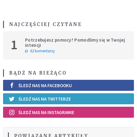
NAJCZĘŚCIEJ CZYTANE
1
Potrzebujesz pomocy? Pomodlimy się w Twojej
intencji
62 komentarzy
BĄDŹ NA BIEŻĄCO
ŚLEDŹ NAS NA FACEBOOKU
ŚLEDŹ NAS NA TWITTERZE
ŚLEDŹ NAS NA INSTAGRAMIE
POWIĄZANE ARTYKUŁY