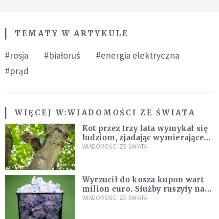
TEMATY W ARTYKULE
#rosja
#białoruś
#energia elektryczna
#prąd
WIĘCEJ W:
WIADOMOŚCI ZE ŚWIATA
Kot przez trzy lata wymykał się
ludziom, zjadając wymierające
kaczki. W końcu popełnił
WIADOMOŚCI ZE ŚWIATA
fatalny błąd
Wyrzucił do kosza kupon wart
milion euro. Służby ruszyły na
poszukiwania
WIADOMOŚCI ZE ŚWIATA