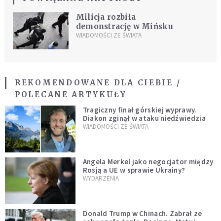
Milicja rozbiła
demonstrację w Mińsku
WIADOMOŚCI ZE ŚWIATA
REKOMENDOWANE DLA CIEBIE /
POLECANE ARTYKUŁY
Tragiczny finał górskiej wyprawy.
Diakon zginął w ataku niedźwiedzia
WIADOMOŚCI ZE ŚWIATA
Angela Merkel jako negocjator między
Rosją a UE w sprawie Ukrainy?
WYDARZENIA
Donald Trump w Chinach. Zabrał ze