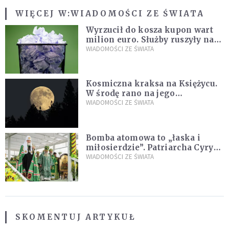
WIĘCEJ W:
WIADOMOŚCI ZE ŚWIATA
Wyrzucił do kosza kupon wart
milion euro. Służby ruszyły na
poszukiwania
WIADOMOŚCI ZE ŚWIATA
Kosmiczna kraksa na Księżycu.
W środę rano na jego
powierzchni dojdzie do
WIADOMOŚCI ZE ŚWIATA
niezwykłego zdarzenia
Bomba atomowa to „łaska i
miłosierdzie”. Patriarcha Cyryl
wychwala Putina
WIADOMOŚCI ZE ŚWIATA
SKOMENTUJ ARTYKUŁ