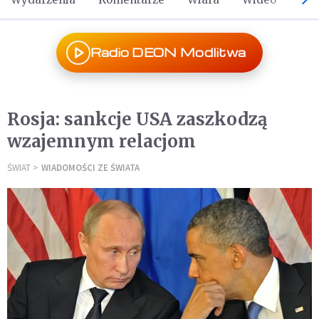
Radio DEON Modlitwa
Rosja: sankcje USA zaszkodzą
wzajemnym relacjom
ŚWIAT
WIADOMOŚCI ZE ŚWIATA