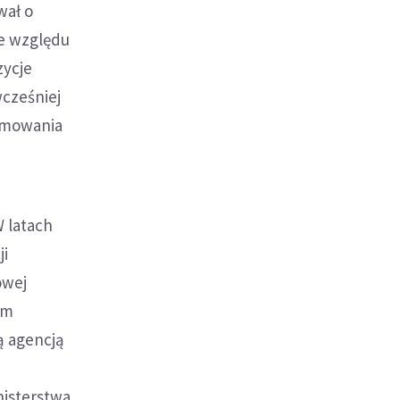
wał o
ze względu
zycje
wcześniej
ormowania
W latach
ji
owej
em
ą agencją
isterstwa