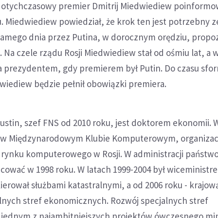
dotychczasowy premier Dmitrij Miedwiediew poinformo
. Miedwiediew powiedział, że krok ten jest potrzebny 
samego dnia przez Putina, w dorocznym orędziu, propo
. Na czele rządu Rosji Miedwiediew stał od ośmiu lat, a 
ata prezydentem, gdy premierem był Putin. Do czasu sf
iediew będzie pełnił obowiązki premiera.
szustin, szef FNS od 2010 roku, jest doktorem ekonomii. 
ł w Międzynarodowym Klubie Komputerowym, organizac
j rynku komputerowego w Rosji. W administracji państw
acować w 1998 roku. W latach 1999-2004 był wiceministr
ierował służbami katastralnymi, a od 2006 roku - krajow
alnych stref ekonomicznych. Rozwój specjalnych stref
jednym z najambitniejszych projektów ówczesnego min