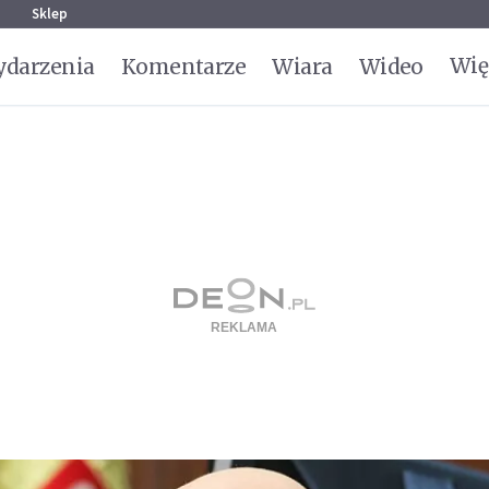
g
Sklep
Wię
darzenia
Komentarze
Wiara
Wideo