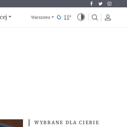
11
°
cej
Warszawa
WYBRANE DLA CIEBIE