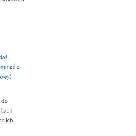
ciąż
ominać o
howy
)
e do
żbach
no ich