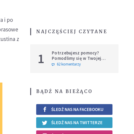
a i po
 prasowe
NAJCZĘŚCIEJ CZYTANE
ustina z
Potrzebujesz pomocy?
1
Pomodlimy się w Twojej
intencji
62 komentarzy
BĄDŹ NA BIEŻĄCO
ŚLEDŹ NAS NA FACEBOOKU
ŚLEDŹ NAS NA TWITTERZE