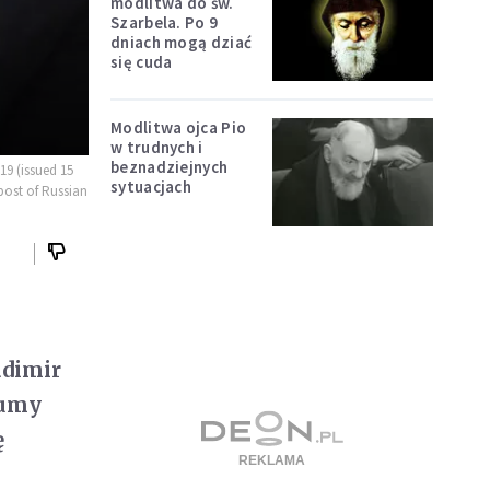
modlitwa do św.
Szarbela. Po 9
dniach mogą dziać
się cuda
Modlitwa ojca Pio
w trudnych i
beznadziejnych
19 (issued 15
sytuacjach
post of Russian
adimir
Dumy
ę