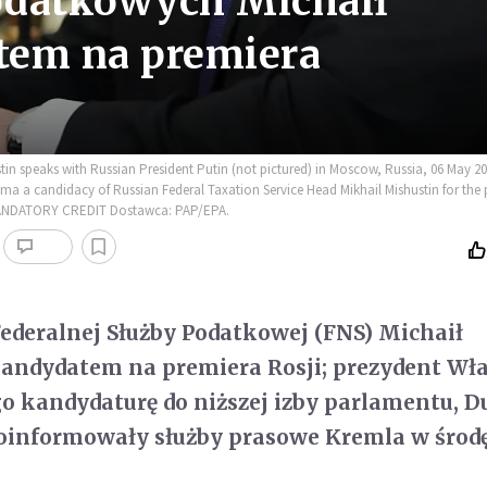
podatkowych Michaił
tem na premiera
tin speaks with Russian President Putin (not pictured) in Moscow, Russia, 06 May 20
uma a candidacy of Russian Federal Taxation Service Head Mikhail Mishustin for the 
MANDATORY CREDIT Dostawca: PAP/EPA.
 Federalnej Służby Podatkowej (FNS) Michaił
kandydatem na premiera Rosji; prezydent Wł
go kandydaturę do niższej izby parlamentu, 
oinformowały służby prasowe Kremla w środ