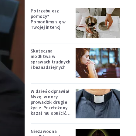
Potrzebujesz
pomocy?
Pomodlimy się w
Twojej intencji
Skuteczna
modlitwa w
sprawach trudnych
i beznadziejnych
W dzień odprawiał
Mszę, w nocy
prowadził drugie
życie. Przełożony
kazał mu opuścić
zakon
Niezawodna