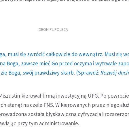
DEON.PL POLECA
ga, musi się zwrócić całkowicie do wewnątrz. Musi się w
a Boga, zawsze mieć Go przed oczyma i wytrwale zap
dzie Boga, swój prawdziwy skarb. (Sprawdź:
Rozwój duc
Miszustin kierował firmą inwestycyjną UFG. Po powroci
ch stanął na czele FNS. W kierowanych przez niego słu
owadzona została błyskawiczna cyfryzacja i rozszerzo
wiając przy tym administrowanie.