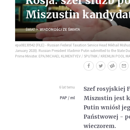
Rosja: szef służb 
Miszustin kandyda
ŚWIAT
WIADOMOŚCI ZE ŚWIATA
epa08130942 (FILE) - Russian Federal Taxation Service Head Mikhail Mishus
January 2020). Russian President Vladimir Putin submitted to the State D
Prime Minister. EPA/MICHAEL KLIMENTYEV / SPUTNIK / KREMLIN POOL 
6 lat temu
Szef rosyjskiej
Miszustin jest 
PAP / ml
Putin wniósł je
Państwowej - p
wieczorem.