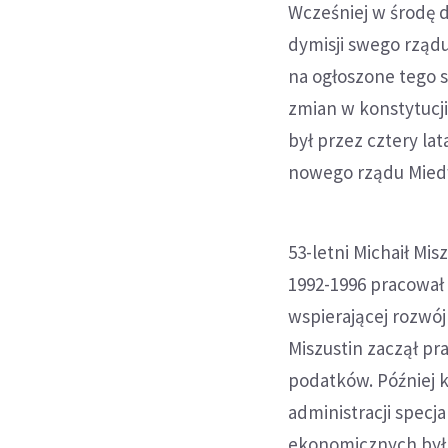
Wcześniej w środę 
dymisji swego rządu
na ogłoszone tego 
zmian w konstytucji
był przez cztery l
nowego rządu Miedw
53-letni Michaił Mi
1992-1996 pracowa
wspierającej rozwó
Miszustin zaczął pr
podatków. Później k
administracji specj
ekonomicznych był 