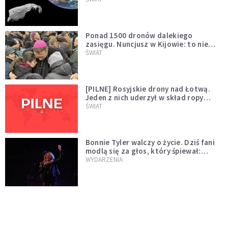
większego "gościa"
Ponad 1500 dronów dalekiego
zasięgu. Nuncjusz w Kijowie: to nie
wygląda na wolę zakończenia wojny
ŚWIAT
[PILNE] Rosyjskie drony nad Łotwą.
Jeden z nich uderzył w skład ropy
naftowej
ŚWIAT
Bonnie Tyler walczy o życie. Dziś fani
modlą się za głos, który śpiewał:
"Lord, help me"
WYDARZENIA