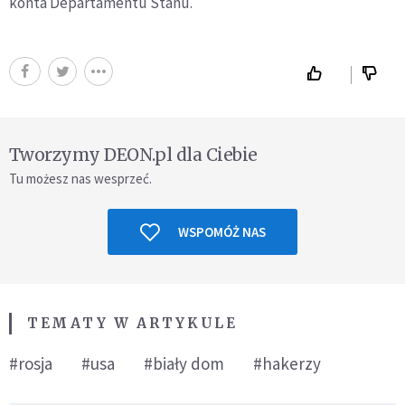
konta Departamentu Stanu.
Tworzymy DEON.pl dla Ciebie
Tu możesz nas wesprzeć.
WSPOMÓŻ NAS
TEMATY W ARTYKULE
#rosja
#usa
#biały dom
#hakerzy