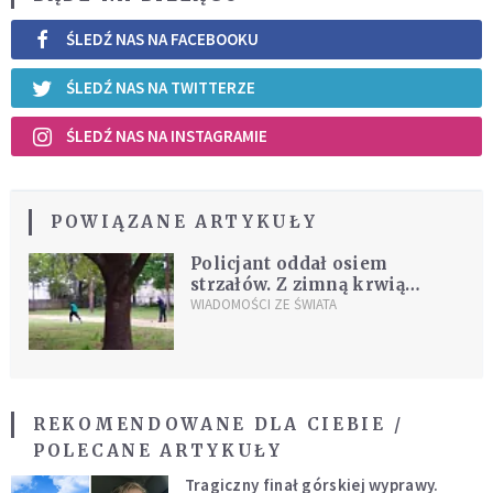
ŚLEDŹ NAS NA FACEBOOKU
ŚLEDŹ NAS NA TWITTERZE
ŚLEDŹ NAS NA INSTAGRAMIE
POWIĄZANE ARTYKUŁY
Policjant oddał osiem
strzałów. Z zimną krwią
zastrzelił uciekającego
WIADOMOŚCI ZE ŚWIATA
mężczyznę
REKOMENDOWANE DLA CIEBIE /
POLECANE ARTYKUŁY
Tragiczny finał górskiej wyprawy.