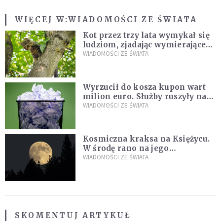
WIĘCEJ W:
WIADOMOŚCI ZE ŚWIATA
Kot przez trzy lata wymykał się
ludziom, zjadając wymierające
kaczki. W końcu popełnił
WIADOMOŚCI ZE ŚWIATA
fatalny błąd
Wyrzucił do kosza kupon wart
milion euro. Służby ruszyły na
poszukiwania
WIADOMOŚCI ZE ŚWIATA
Kosmiczna kraksa na Księżycu.
W środę rano na jego
powierzchni dojdzie do
WIADOMOŚCI ZE ŚWIATA
niezwykłego zdarzenia
SKOMENTUJ ARTYKUŁ