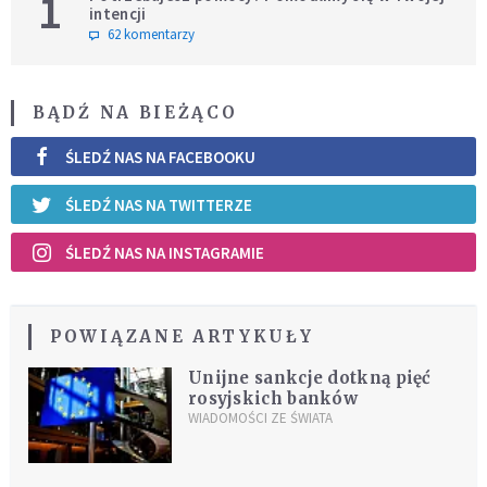
1
intencji
62 komentarzy
BĄDŹ NA BIEŻĄCO
ŚLEDŹ NAS NA FACEBOOKU
ŚLEDŹ NAS NA TWITTERZE
ŚLEDŹ NAS NA INSTAGRAMIE
POWIĄZANE ARTYKUŁY
Unijne sankcje dotkną pięć
rosyjskich banków
WIADOMOŚCI ZE ŚWIATA