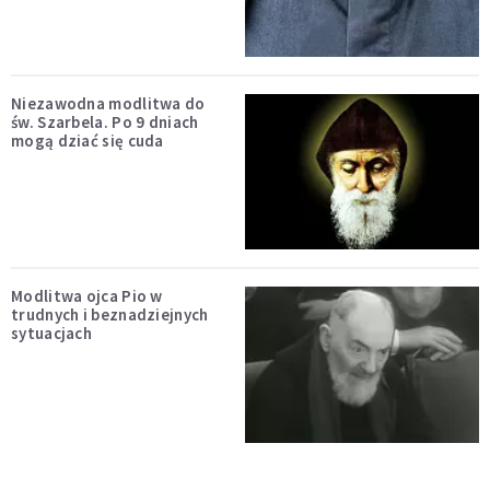
Niezawodna modlitwa do
św. Szarbela. Po 9 dniach
mogą dziać się cuda
Modlitwa ojca Pio w
trudnych i beznadziejnych
sytuacjach