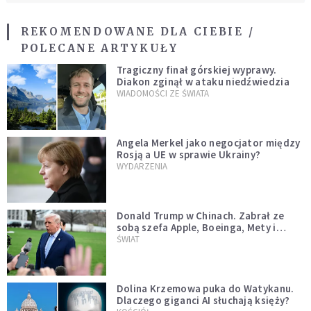
REKOMENDOWANE DLA CIEBIE /
POLECANE ARTYKUŁY
Tragiczny finał górskiej wyprawy.
Diakon zginął w ataku niedźwiedzia
WIADOMOŚCI ZE ŚWIATA
Angela Merkel jako negocjator między
Rosją a UE w sprawie Ukrainy?
WYDARZENIA
Donald Trump w Chinach. Zabrał ze
sobą szefa Apple, Boeinga, Mety i
Muska
ŚWIAT
Dolina Krzemowa puka do Watykanu.
Dlaczego giganci AI słuchają księży?