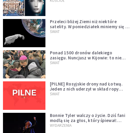
KOŚCIÓŁ
Przeleci bliżej Ziemi niż niektóre
satelity. W poniedziałek miniemy się z
asteroidą, która poprzedzi znacznie
ŚWIAT
większego "gościa"
Ponad 1500 dronów dalekiego
zasięgu. Nuncjusz w Kijowie: to nie
wygląda na wolę zakończenia wojny
ŚWIAT
[PILNE] Rosyjskie drony nad Łotwą.
Jeden z nich uderzył w skład ropy
naftowej
ŚWIAT
Bonnie Tyler walczy o życie. Dziś fani
modlą się za głos, który śpiewał:
"Lord, help me"
WYDARZENIA