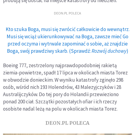
próbują się dostać na miejsce katastrofy od niedzieli.
DEON.PL POLECA
Kto szuka Boga, musi się zwrócić całkowicie do wewnątrz.
Musi się wciąż ukierunkowywać na Boga, zawsze mieć Go
przed oczyma i wytrwale zapominać o sobie, aż znajdzie
Boga, swój prawdziwy skarb. (Sprawdź:
Rozwój duchowy
)
Boeing 777, zestrzelony najprawdopodobniej rakietą
ziemia-powietrze, spadł 17 lipca w okolicach miasta Torez
w obwodzie donieckim. W wyniku katastrofy zginęło 298
osób, wśród nich 193 Holendrów, 43 Malezyjczyków i 28
Australijczyków. Do tej pory do Holandii przewieziono
ponad 200 ciał. Szczątki pozostałych ofiar i ich rzeczy
osobiste nadal leżą na polu w okolicach miasta Torez.
DEON.PL POLECA