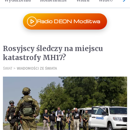
Radio DEON Modlitwa
Rosyjscy śledczy na miejscu
katastrofy MH17?
ŚWIAT
WIADOMOŚCI ZE ŚWIATA