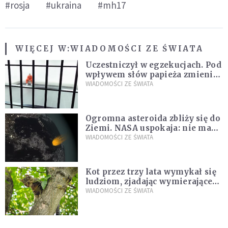
#rosja
#ukraina
#mh17
WIĘCEJ W:
WIADOMOŚCI ZE ŚWIATA
Uczestniczył w egzekucjach. Pod
wpływem słów papieża zmienił
zdanie
WIADOMOŚCI ZE ŚWIATA
Ogromna asteroida zbliży się do
Ziemi. NASA uspokaja: nie ma
zagrożenia
WIADOMOŚCI ZE ŚWIATA
Kot przez trzy lata wymykał się
ludziom, zjadając wymierające
kaczki. W końcu popełnił
WIADOMOŚCI ZE ŚWIATA
fatalny błąd