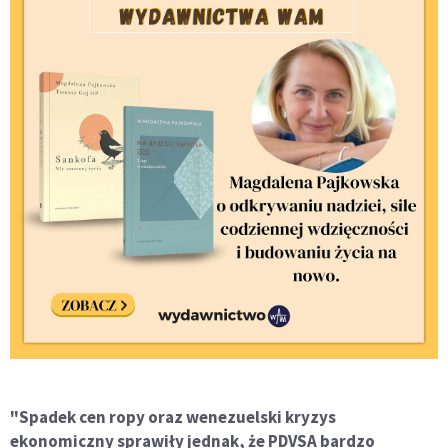
"Spadek cen ropy oraz wenezuelski kryzys
ekonomiczny sprawiły jednak, że PDVSA bardzo