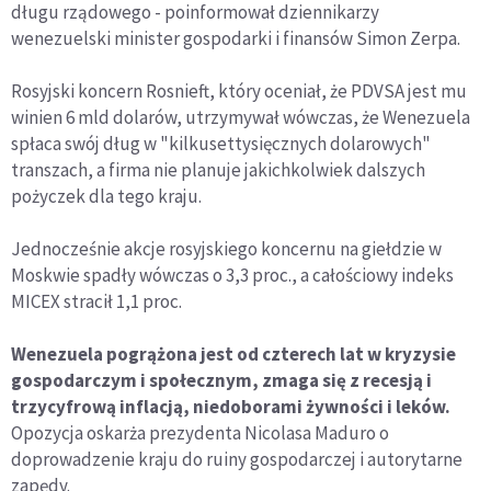
długu rządowego - poinformował dziennikarzy
wenezuelski minister gospodarki i finansów Simon Zerpa.
Rosyjski koncern Rosnieft, który oceniał, że PDVSA jest mu
winien 6 mld dolarów, utrzymywał wówczas, że Wenezuela
spłaca swój dług w "kilkusettysięcznych dolarowych"
transzach, a firma nie planuje jakichkolwiek dalszych
pożyczek dla tego kraju.
Jednocześnie akcje rosyjskiego koncernu na giełdzie w
Moskwie spadły wówczas o 3,3 proc., a całościowy indeks
MICEX stracił 1,1 proc.
Wenezuela pogrążona jest od czterech lat w kryzysie
gospodarczym i społecznym, zmaga się z recesją i
trzycyfrową inflacją, niedoborami żywności i leków.
Opozycja oskarża prezydenta Nicolasa Maduro o
doprowadzenie kraju do ruiny gospodarczej i autorytarne
zapędy.