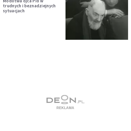
Modlitwa ojca Pio w
trudnych i beznadziejnych
sytuacjach