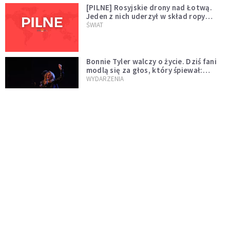
[PILNE] Rosyjskie drony nad Łotwą.
Jeden z nich uderzył w skład ropy
naftowej
ŚWIAT
Bonnie Tyler walczy o życie. Dziś fani
modlą się za głos, który śpiewał:
"Lord, help me"
WYDARZENIA