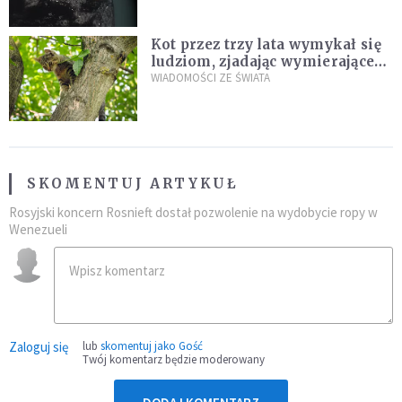
Kot przez trzy lata wymykał się
ludziom, zjadając wymierające
kaczki. W końcu popełnił
WIADOMOŚCI ZE ŚWIATA
fatalny błąd
SKOMENTUJ ARTYKUŁ
Rosyjski koncern Rosnieft dostał pozwolenie na wydobycie ropy w
Wenezueli
Zaloguj się
lub
skomentuj jako Gość
Twój komentarz będzie moderowany