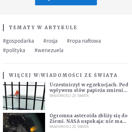
TEMATY W ARTYKULE
#gospodarka
#rosja
#ropa naftowa
#polityka
#wenezuela
WIĘCEJ W:
WIADOMOŚCI ZE ŚWIATA
Uczestniczył w egzekucjach. Pod
wpływem słów papieża zmienił
zdanie
WIADOMOŚCI ZE ŚWIATA
Ogromna asteroida zbliży się do
Ziemi. NASA uspokaja: nie ma
zagrożenia
WIADOMOŚCI ZE ŚWIATA