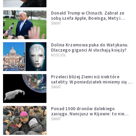
Donald Trump w Chinach. Zabrał ze
sobą szefa Apple, Boeinga, Mety i
Muska
ŚWIAT
Dolina Krzemowa puka do Watykanu.
Dlaczego giganci AI słuchają księży?
KOŚCIÓŁ
Przeleci bliżej Ziemi niż niektóre
satelity. W poniedziałek miniemy się z
asteroidą, która poprzedzi znacznie
ŚWIAT
większego "gościa"
Ponad 1500 dronów dalekiego
zasięgu. Nuncjusz w Kijowie: to nie
wygląda na wolę zakończenia wojny
ŚWIAT