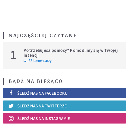
NAJCZĘŚCIEJ CZYTANE
1
Potrzebujesz pomocy? Pomodlimy się w Twojej
intencji
62 komentarzy
BĄDŹ NA BIEŻĄCO
ŚLEDŹ NAS NA FACEBOOKU
ŚLEDŹ NAS NA TWITTERZE
ŚLEDŹ NAS NA INSTAGRAMIE