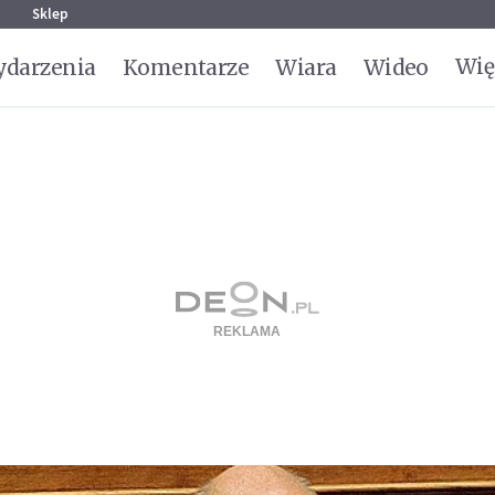
g
Sklep
Wię
darzenia
Komentarze
Wiara
Wideo