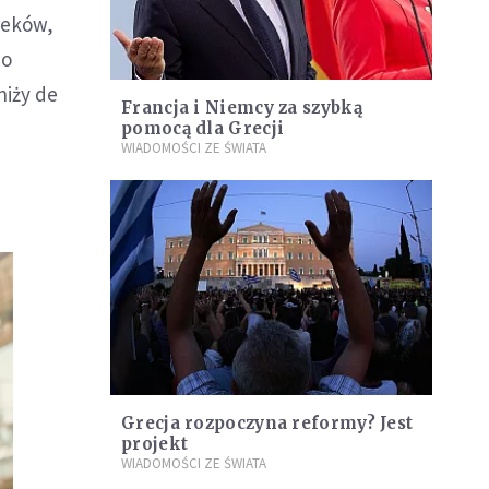
reków,
po
niży de
Francja i Niemcy za szybką
pomocą dla Grecji
WIADOMOŚCI ZE ŚWIATA
Grecja rozpoczyna reformy? Jest
projekt
WIADOMOŚCI ZE ŚWIATA