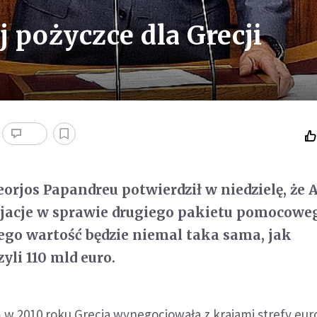
 pożyczce dla Grecji
eorjos Papandreu potwierdził w niedzielę, że 
jacje w sprawie drugiego pakietu pomocoweg
rego wartość będzie niemal taka sama, jak
yli 110 mld euro.
 w 2010 roku Grecja wynegocjowała z krajami strefy eur