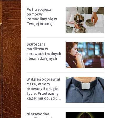
Potrzebujesz
pomocy?
Pomodlimy się w
Twojej intencji
Skuteczna
modlitwa w
sprawach trudnych
i beznadziejnych
W dzień odprawiał
Mszę, w nocy
prowadził drugie
życie. Przełożony
kazał mu opuścić
zakon
Niezawodna