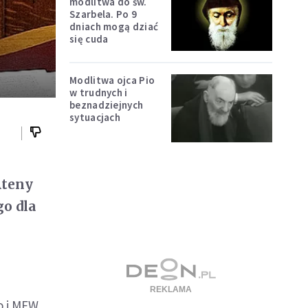
modlitwa do św.
Szarbela. Po 9
dniach mogą dziać
się cuda
Modlitwa ojca Pio
w trudnych i
beznadziejnych
sytuacjach
Ateny
o dla
o i MFW,