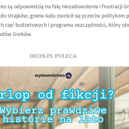
u są odpowiedzią na falę niezadowolenia i frustracji G
do strajków; gniew ludu zwrócił się przeciw politykom 
ch cięć budżetowych i programu oszczędności, który ob
hodów Greków.
DEON.PL POLECA