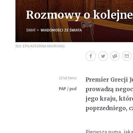
Rozmowy o kolejnej
ŚWIAT
WIADOMOŚCI ZE ŚWIATA
(fot. EPA/KATERINA MAVRONA)
15 lat temu
Premier Grecji J
prowadzą negoc
PAP / psd
jego kraju, któ
poprzedniego, cz
Pierwsza suma, jaką