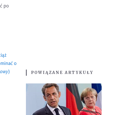
ić po
ciąż
ominać o
howy
)
POWIĄZANE ARTYKUŁY