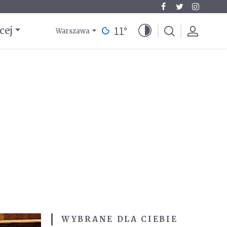
11
°
cej
Warszawa
WYBRANE DLA CIEBIE