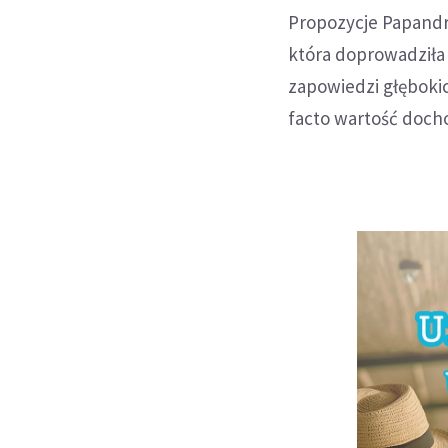
Propozycje Papandre
która doprowadziła 
zapowiedzi głęboki
facto wartość doc