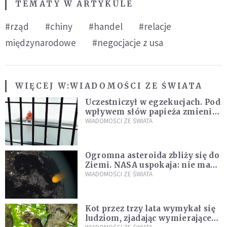
TEMATY W ARTYKULE
#rząd
#chiny
#handel
#relacje
międzynarodowe
#negocjacje z usa
WIĘCEJ W:
WIADOMOŚCI ZE ŚWIATA
Uczestniczył w egzekucjach. Pod
wpływem słów papieża zmienił
zdanie
WIADOMOŚCI ZE ŚWIATA
Ogromna asteroida zbliży się do
Ziemi. NASA uspokaja: nie ma
zagrożenia
WIADOMOŚCI ZE ŚWIATA
Kot przez trzy lata wymykał się
ludziom, zjadając wymierające