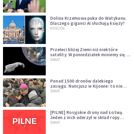
Dolina Krzemowa puka do Watykanu.
Dlaczego giganci AI słuchają księży?
KOŚCIÓŁ
Przeleci bliżej Ziemi niż niektóre
satelity. W poniedziałek miniemy się z
asteroidą, która poprzedzi znacznie
ŚWIAT
większego "gościa"
Ponad 1500 dronów dalekiego
zasięgu. Nuncjusz w Kijowie: to nie
wygląda na wolę zakończenia wojny
ŚWIAT
[PILNE] Rosyjskie drony nad Łotwą.
Jeden z nich uderzył w skład ropy
naftowej
ŚWIAT