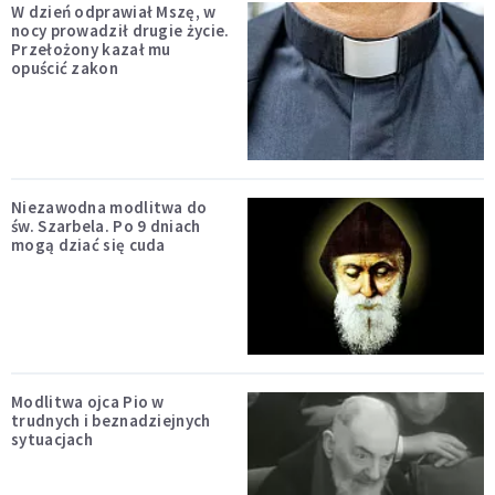
W dzień odprawiał Mszę, w
nocy prowadził drugie życie.
Przełożony kazał mu
opuścić zakon
Niezawodna modlitwa do
św. Szarbela. Po 9 dniach
mogą dziać się cuda
Modlitwa ojca Pio w
trudnych i beznadziejnych
sytuacjach