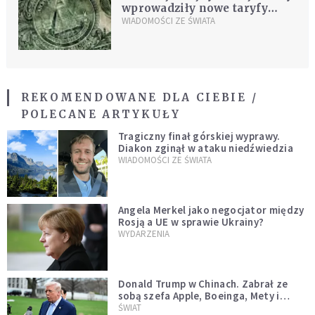
wprowadziły nowe taryfy
odwetowe na USA
WIADOMOŚCI ZE ŚWIATA
REKOMENDOWANE DLA CIEBIE /
POLECANE ARTYKUŁY
Tragiczny finał górskiej wyprawy.
Diakon zginął w ataku niedźwiedzia
WIADOMOŚCI ZE ŚWIATA
Angela Merkel jako negocjator między
Rosją a UE w sprawie Ukrainy?
WYDARZENIA
Donald Trump w Chinach. Zabrał ze
sobą szefa Apple, Boeinga, Mety i
Muska
ŚWIAT