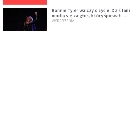
Bonnie Tyler walczy o życie. Dziś fani
modlą się za głos, który śpiewał:
"Lord, help me"
WYDARZENIA