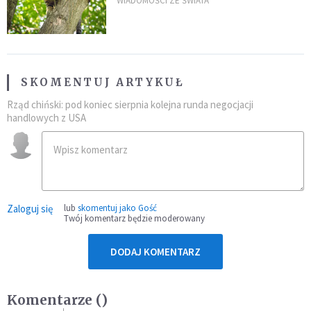
kaczki. W końcu popełnił
WIADOMOŚCI ZE ŚWIATA
fatalny błąd
SKOMENTUJ ARTYKUŁ
Rząd chiński: pod koniec sierpnia kolejna runda negocjacji
handlowych z USA
Zaloguj się
lub
skomentuj jako Gość
Twój komentarz będzie moderowany
DODAJ KOMENTARZ
Komentarze (
)