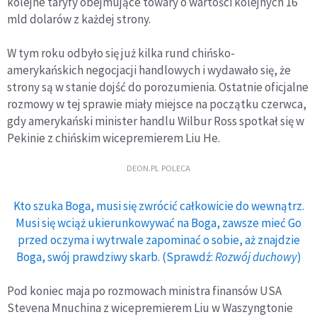
kolejne taryfy obejmujące towary o wartości kolejnych 16
mld dolarów z każdej strony.
W tym roku odbyło się już kilka rund chińsko-
amerykańskich negocjacji handlowych i wydawało się, że
strony są w stanie dojść do porozumienia. Ostatnie oficjalne
rozmowy w tej sprawie miały miejsce na początku czerwca,
gdy amerykański minister handlu Wilbur Ross spotkał się w
Pekinie z chińskim wicepremierem Liu He.
DEON.PL POLECA
Kto szuka Boga, musi się zwrócić całkowicie do wewnątrz.
Musi się wciąż ukierunkowywać na Boga, zawsze mieć Go
przed oczyma i wytrwale zapominać o sobie, aż znajdzie
Boga, swój prawdziwy skarb. (Sprawdź:
Rozwój duchowy
)
Pod koniec maja po rozmowach ministra finansów USA
Stevena Mnuchina z wicepremierem Liu w Waszyngtonie