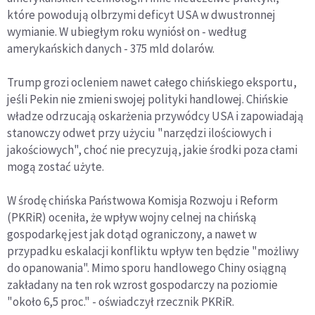
które powodują olbrzymi deficyt USA w dwustronnej
wymianie. W ubiegłym roku wyniósł on - według
amerykańskich danych - 375 mld dolarów.
Trump grozi ocleniem nawet całego chińskiego eksportu,
jeśli Pekin nie zmieni swojej polityki handlowej. Chińskie
władze odrzucają oskarżenia przywódcy USA i zapowiadają
stanowczy odwet przy użyciu "narzędzi ilościowych i
jakościowych", choć nie precyzują, jakie środki poza cłami
mogą zostać użyte.
W środę chińska Państwowa Komisja Rozwoju i Reform
(PKRiR) oceniła, że wpływ wojny celnej na chińską
gospodarkę jest jak dotąd ograniczony, a nawet w
przypadku eskalacji konfliktu wpływ ten będzie "możliwy
do opanowania". Mimo sporu handlowego Chiny osiągną
zakładany na ten rok wzrost gospodarczy na poziomie
"około 6,5 proc." - oświadczył rzecznik PKRiR.