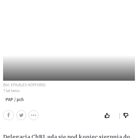
(fot. EPA/ALEX HOFFORD)
7 lat temu
PAP / pch
Delegacja ChRL uda się pod koniec sierpnia do