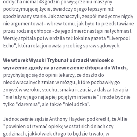
oddycha niemal 48 godzin po wyłączeniu maszyny
podtrzymującej życie, świadczy o jego lepszym niż
spodziewany stanie. Jak zaznaczyli, zespół medyczny nigdy
nie argumentował - wbrew temu, jak było to przedstawiane
przez rodzinę chłopca - że jego śmierć nastąpi natychmiast.
Wersję szpitala potwierdziła też lokalna gazeta "Liverpool
Echo", która relacjonowała przebieg spraw sądowych.
We wtorek Wysoki Trybunał odrzucił wniosek o
wyrażenie zgody na przewiezienie chłopca do Włoch,
przychylając się do opinii lekarzy, że doszło do
nieodwracalnych zmian w mózgu, które pozbawiły go
zmysłów wzroku, słuchu, smaku i czucia, a dalsza terapia
"nie leży w jego najlepiej pojętym interesie" i może być nie
tylko "daremna", ale także "nieludzka".
Jednocześnie sędzia Anthony Hayden podkreślił, że Alfie
"powinien otrzymać opiekę w ostatnich dniach czy
godzinach, jakkolwiek długo to będzie trwało, w