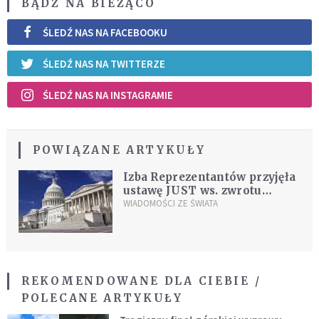
BĄDŹ NA BIEŻĄCO
ŚLEDŹ NAS NA FACEBOOKU
ŚLEDŹ NAS NA TWITTERZE
ŚLEDŹ NAS NA INSTAGRAMIE
POWIĄZANE ARTYKUŁY
Izba Reprezentantów przyjęła
ustawę JUST ws. zwrotu
mienia ofiar Holokaustu
WIADOMOŚCI ZE ŚWIATA
REKOMENDOWANE DLA CIEBIE /
POLECANE ARTYKUŁY