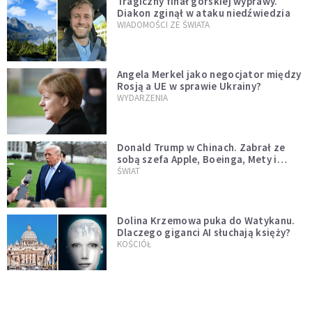
Tragiczny finał górskiej wyprawy.
Diakon zginął w ataku niedźwiedzia
WIADOMOŚCI ZE ŚWIATA
Angela Merkel jako negocjator między
Rosją a UE w sprawie Ukrainy?
WYDARZENIA
Donald Trump w Chinach. Zabrał ze
sobą szefa Apple, Boeinga, Mety i
Muska
ŚWIAT
Dolina Krzemowa puka do Watykanu.
Dlaczego giganci AI słuchają księży?
KOŚCIÓŁ
Przeleci bliżej Ziemi niż niektóre
satelity. W poniedziałek miniemy się z