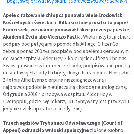
Boga, swój prawdziwy skarb. (Sprawdź:
Rozwój duchowy
)
Apele o ratowanie chłopca ponawia wiele środowisk
Kościelnych i świeckich. Kilkukrotnie prosił o to papież
Franciszek, wezwanie ponawiał także prezes papieskiej
Akademii Życia abp Vicenzo Paglia.
Wiele instytucji zbiera
podpisy pod petycjami o pomoc dla Alfiego. CitizenGo
zebrała ponad 200 tys. podpisów pod apelem skierowanym
do władz szpitala Alder Hey. Z kolei ojciec Alfiego Thomas
Evans, prowadzi w internecie zbiórkę podpisów pod prośbą
do królowej Elżbiety II i brytyjskiego Parlamentu. Niespełna
2-letnie Alfie Evans cierpi na niezdiagnozowaną i
najprawdopodobnie nieuleczalną chorobę neurologiczną.
Od grudnia 2016 r. przebywa w szpitalu Alder Hey w
Liveropplu, gdzie, wg lekarzy, utrzymywany jest przy życiu
jedynie dzięki aparaturze medycznej.
Trzech sędziów Trybunału Odwoławczego (Court of
Appeal) odrzuciło wnioski apelacyjne
złożone osobno