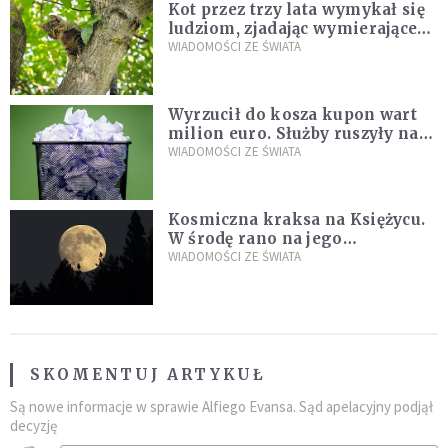
Kot przez trzy lata wymykał się
ludziom, zjadając wymierające
kaczki. W końcu popełnił
WIADOMOŚCI ZE ŚWIATA
fatalny błąd
Wyrzucił do kosza kupon wart
milion euro. Służby ruszyły na
poszukiwania
WIADOMOŚCI ZE ŚWIATA
Kosmiczna kraksa na Księżycu.
W środę rano na jego
powierzchni dojdzie do
WIADOMOŚCI ZE ŚWIATA
niezwykłego zdarzenia
SKOMENTUJ ARTYKUŁ
Są nowe informacje w sprawie Alfiego Evansa. Sąd apelacyjny podjął
decyzję