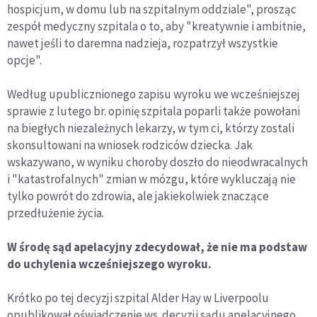
hospicjum, w domu lub na szpitalnym oddziale", prosząc
zespół medyczny szpitala o to, aby "kreatywnie i ambitnie,
nawet jeśli to daremna nadzieja, rozpatrzył wszystkie
opcje".
Według upublicznionego zapisu wyroku we wcześniejszej
sprawie z lutego br. opinię szpitala poparli także powołani
na biegłych niezależnych lekarzy, w tym ci, którzy zostali
skonsultowani na wniosek rodziców dziecka. Jak
wskazywano, w wyniku choroby doszło do nieodwracalnych
i "katastrofalnych" zmian w mózgu, które wykluczają nie
tylko powrót do zdrowia, ale jakiekolwiek znaczące
przedłużenie życia.
W środę sąd apelacyjny zdecydował, że nie ma podstaw
do uchylenia wcześniejszego wyroku.
Krótko po tej decyzji szpital Alder Hay w Liverpoolu
opublikował oświadczenie ws. decyzji sądu apelacyjnego.