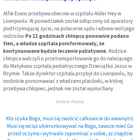
Alfie Evans przebywa obecnie w szpitalu Alder Hey w
Liverpoolu. W poniedziałek został odłączony od aparatury
podtrzymującej życie, na polecenie sądu i wbrew woli jego
rodziców.
Po 11 godzinach chłopcu ponownie podano
tlen, a władze szpitala poinformowały, że
kontynuowane będzie leczenie paliatywne.
Rodzice
chłopca walczyli o przetransportowanie go do należącego
do Watykanu szpitala pediatrycznego Dzieciątka Jezus w
Rzymie. Także dyrektor szpitala przybył do Liverpoolu, by
osobiście porozmawiać z władzami placówki, w której
przebywa chłopiec, jednak nie został wysłuchany.
DEON.PL POLECA
Kto szuka Boga, musi się zwrócić całkowicie do wewnątrz.
Musi się wciąż ukierunkowywać na Boga, zawsze mieć Go
przed oczyma i wytrwale zapominać o sobie, aż znajdzie