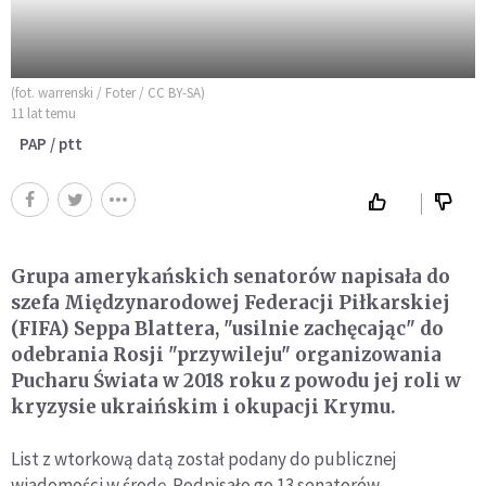
(fot. warrenski / Foter / CC BY-SA)
11 lat temu
PAP / ptt
Grupa amerykańskich senatorów napisała do
szefa Międzynarodowej Federacji Piłkarskiej
(FIFA) Seppa Blattera, "usilnie zachęcając" do
odebrania Rosji "przywileju" organizowania
Pucharu Świata w 2018 roku z powodu jej roli w
kryzysie ukraińskim i okupacji Krymu.
List z wtorkową datą został podany do publicznej
wiadomości w środę. Podpisało go 13 senatorów,