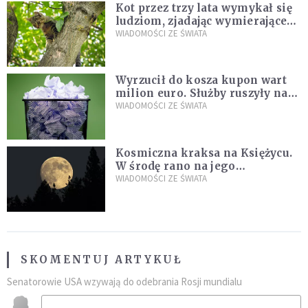
Kot przez trzy lata wymykał się
ludziom, zjadając wymierające
kaczki. W końcu popełnił
WIADOMOŚCI ZE ŚWIATA
fatalny błąd
Wyrzucił do kosza kupon wart
milion euro. Służby ruszyły na
poszukiwania
WIADOMOŚCI ZE ŚWIATA
Kosmiczna kraksa na Księżycu.
W środę rano na jego
powierzchni dojdzie do
WIADOMOŚCI ZE ŚWIATA
niezwykłego zdarzenia
SKOMENTUJ ARTYKUŁ
Senatorowie USA wzywają do odebrania Rosji mundialu