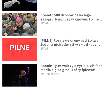
większego "gościa"
Ponad 1500 dronów dalekiego
zasięgu. Nuncjusz w Kijowie: to nie
wygląda na wolę zakończenia wojny
ŚWIAT
[PILNE] Rosyjskie drony nad Łotwą.
Jeden z nich uderzył w skład ropy
naftowej
ŚWIAT
Bonnie Tyler walczy o życie. Dziś fani
modlą się za głos, który śpiewał:
"Lord, help me"
WYDARZENIA