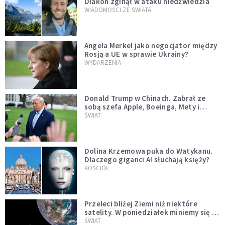
Diakon zginął w ataku niedźwiedzia
WIADOMOŚCI ZE ŚWIATA
Angela Merkel jako negocjator między
Rosją a UE w sprawie Ukrainy?
WYDARZENIA
Donald Trump w Chinach. Zabrał ze
sobą szefa Apple, Boeinga, Mety i
Muska
ŚWIAT
Dolina Krzemowa puka do Watykanu.
Dlaczego giganci AI słuchają księży?
KOŚCIÓŁ
Przeleci bliżej Ziemi niż niektóre
satelity. W poniedziałek miniemy się z
asteroidą, która poprzedzi znacznie
ŚWIAT