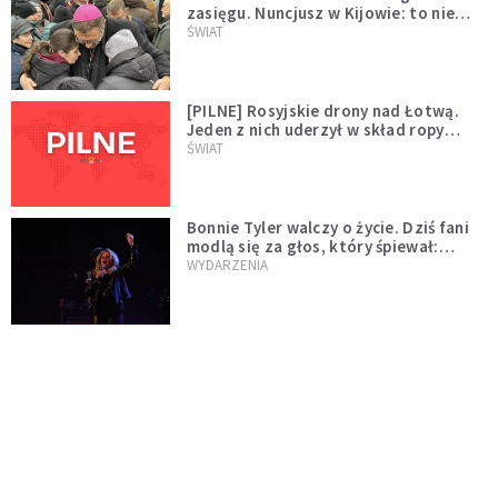
zasięgu. Nuncjusz w Kijowie: to nie
wygląda na wolę zakończenia wojny
ŚWIAT
[PILNE] Rosyjskie drony nad Łotwą.
Jeden z nich uderzył w skład ropy
naftowej
ŚWIAT
Bonnie Tyler walczy o życie. Dziś fani
modlą się za głos, który śpiewał:
"Lord, help me"
WYDARZENIA