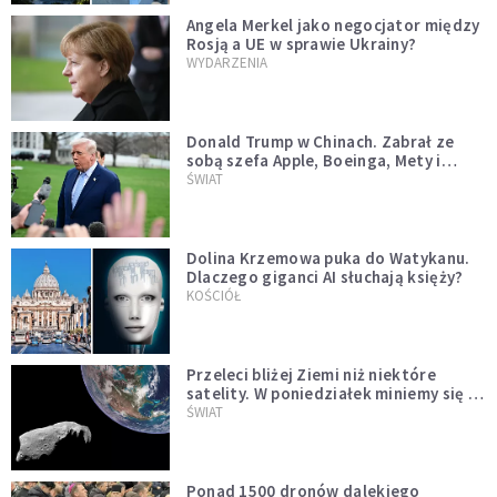
Angela Merkel jako negocjator między
Rosją a UE w sprawie Ukrainy?
WYDARZENIA
Donald Trump w Chinach. Zabrał ze
sobą szefa Apple, Boeinga, Mety i
Muska
ŚWIAT
Dolina Krzemowa puka do Watykanu.
Dlaczego giganci AI słuchają księży?
KOŚCIÓŁ
Przeleci bliżej Ziemi niż niektóre
satelity. W poniedziałek miniemy się z
asteroidą, która poprzedzi znacznie
ŚWIAT
większego "gościa"
Ponad 1500 dronów dalekiego