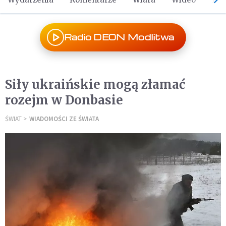
Radio DEON Modlitwa
Siły ukraińskie mogą złamać
rozejm w Donbasie
ŚWIAT
WIADOMOŚCI ZE ŚWIATA