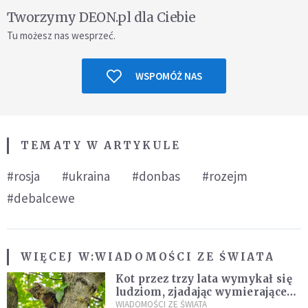
Tworzymy DEON.pl dla Ciebie
Tu możesz nas wesprzeć.
WSPOMÓŻ NAS
TEMATY W ARTYKULE
#rosja
#ukraina
#donbas
#rozejm
#debalcewe
WIĘCEJ W:
WIADOMOŚCI ZE ŚWIATA
Kot przez trzy lata wymykał się
ludziom, zjadając wymierające
kaczki. W końcu popełnił
WIADOMOŚCI ZE ŚWIATA