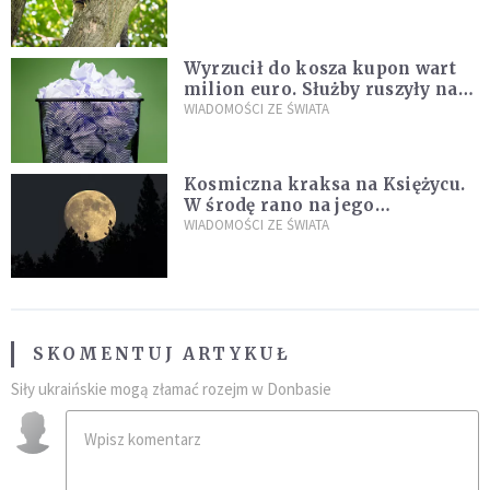
fatalny błąd
Wyrzucił do kosza kupon wart
milion euro. Służby ruszyły na
poszukiwania
WIADOMOŚCI ZE ŚWIATA
Kosmiczna kraksa na Księżycu.
W środę rano na jego
powierzchni dojdzie do
WIADOMOŚCI ZE ŚWIATA
niezwykłego zdarzenia
SKOMENTUJ ARTYKUŁ
Siły ukraińskie mogą złamać rozejm w Donbasie