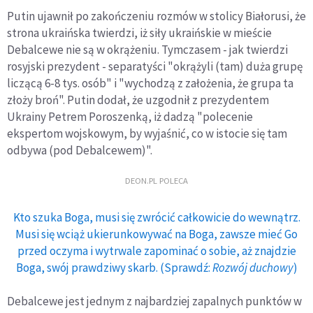
Putin ujawnił po zakończeniu rozmów w stolicy Białorusi, że
strona ukraińska twierdzi, iż siły ukraińskie w mieście
Debalcewe nie są w okrążeniu. Tymczasem - jak twierdzi
rosyjski prezydent - separatyści "okrążyli (tam) duża grupę
liczącą 6-8 tys. osób" i "wychodzą z założenia, że grupa ta
złoży broń". Putin dodał, że uzgodnił z prezydentem
Ukrainy Petrem Poroszenką, iż dadzą "polecenie
ekspertom wojskowym, by wyjaśnić, co w istocie się tam
odbywa (pod Debalcewem)".
DEON.PL POLECA
Kto szuka Boga, musi się zwrócić całkowicie do wewnątrz.
Musi się wciąż ukierunkowywać na Boga, zawsze mieć Go
przed oczyma i wytrwale zapominać o sobie, aż znajdzie
Boga, swój prawdziwy skarb. (Sprawdź:
Rozwój duchowy
)
Debalcewe jest jednym z najbardziej zapalnych punktów w