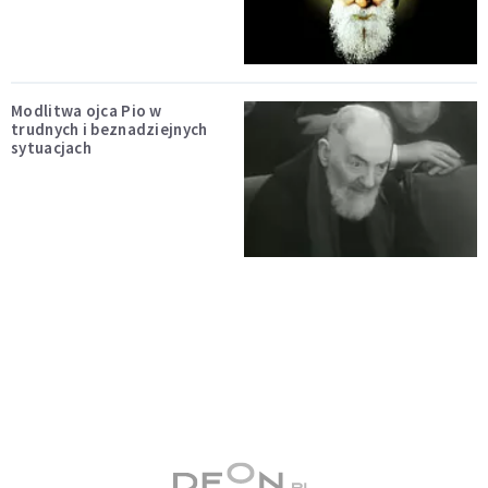
Modlitwa ojca Pio w
trudnych i beznadziejnych
sytuacjach