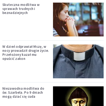
Skuteczna modlitwa w
sprawach trudnych i
beznadziejnych
W dzień odprawiał Mszę, w
nocy prowadził drugie życie.
Przełożony kazał mu
opuścić zakon
Niezawodna modlitwa do
św. Szarbela. Po 9 dniach
mogą dziać się cuda