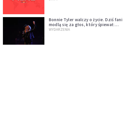
Bonnie Tyler walczy o życie. Dziś fani
modlą się za głos, który śpiewał:
"Lord, help me"
WYDARZENIA