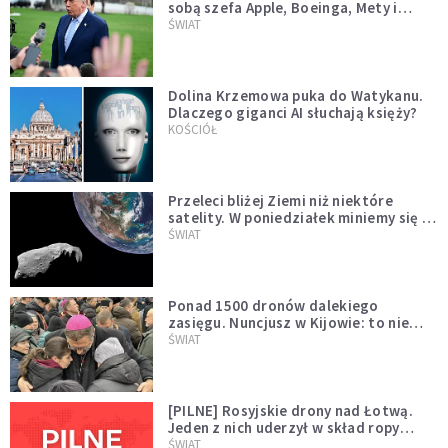
sobą szefa Apple, Boeinga, Mety i
Muska
ŚWIAT
Dolina Krzemowa puka do Watykanu.
Dlaczego giganci AI słuchają księży?
KOŚCIÓŁ
Przeleci bliżej Ziemi niż niektóre
satelity. W poniedziałek miniemy się z
asteroidą, która poprzedzi znacznie
ŚWIAT
większego "gościa"
Ponad 1500 dronów dalekiego
zasięgu. Nuncjusz w Kijowie: to nie
wygląda na wolę zakończenia wojny
ŚWIAT
[PILNE] Rosyjskie drony nad Łotwą.
Jeden z nich uderzył w skład ropy
naftowej
ŚWIAT