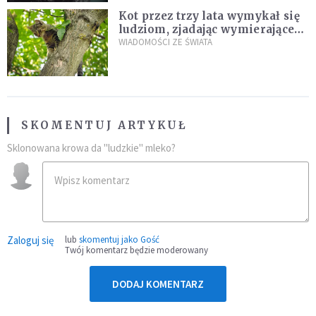
Kot przez trzy lata wymykał się
ludziom, zjadając wymierające
kaczki. W końcu popełnił
WIADOMOŚCI ZE ŚWIATA
fatalny błąd
SKOMENTUJ ARTYKUŁ
Sklonowana krowa da "ludzkie" mleko?
Zaloguj się
lub
skomentuj jako Gość
Twój komentarz będzie moderowany
DODAJ KOMENTARZ