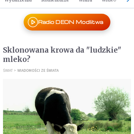
Radio DEON Modlitwa
Sklonowana krowa da "ludzkie"
mleko?
ŚWIAT
WIADOMOŚCI ZE ŚWIATA