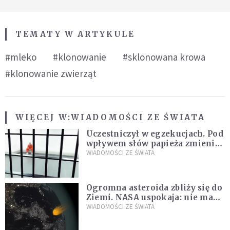
TEMATY W ARTYKULE
#mleko
#klonowanie
#sklonowana krowa
#klonowanie zwierząt
WIĘCEJ W:
WIADOMOŚCI ZE ŚWIATA
Uczestniczył w egzekucjach. Pod
wpływem słów papieża zmienił
zdanie
WIADOMOŚCI ZE ŚWIATA
Ogromna asteroida zbliży się do
Ziemi. NASA uspokaja: nie ma
zagrożenia
WIADOMOŚCI ZE ŚWIATA