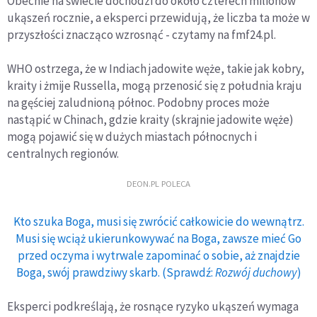
Obecnie na świecie dochodzi do około czterech milionów
ukąszeń rocznie, a eksperci przewidują, że liczba ta może w
przyszłości znacząco wzrosnąć - czytamy na fmf24.pl.
WHO ostrzega, że w Indiach jadowite węże, takie jak kobry,
kraity i żmije Russella, mogą przenosić się z południa kraju
na gęściej zaludnioną północ. Podobny proces może
nastąpić w Chinach, gdzie kraity (skrajnie jadowite węże)
mogą pojawić się w dużych miastach północnych i
centralnych regionów.
DEON.PL POLECA
Kto szuka Boga, musi się zwrócić całkowicie do wewnątrz.
Musi się wciąż ukierunkowywać na Boga, zawsze mieć Go
przed oczyma i wytrwale zapominać o sobie, aż znajdzie
Boga, swój prawdziwy skarb. (Sprawdź:
Rozwój duchowy
)
Eksperci podkreślają, że rosnące ryzyko ukąszeń wymaga