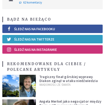
62 komentarzy
BĄDŹ NA BIEŻĄCO
ŚLEDŹ NAS NA FACEBOOKU
ŚLEDŹ NAS NA TWITTERZE
ŚLEDŹ NAS NA INSTAGRAMIE
REKOMENDOWANE DLA CIEBIE /
POLECANE ARTYKUŁY
Tragiczny finał górskiej wyprawy.
Diakon zginął w ataku niedźwiedzia
WIADOMOŚCI ZE ŚWIATA
Angela Merkel jako negocjator między