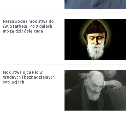
Niezawodna modlitwa do
św. Szarbela. Po 9 dniach
mogą dziać się cuda
Modlitwa ojca Pio w
trudnych i beznadziejnych
sytuacjach