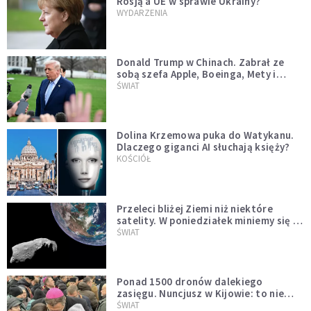
Rosją a UE w sprawie Ukrainy?
WYDARZENIA
Donald Trump w Chinach. Zabrał ze
sobą szefa Apple, Boeinga, Mety i
Muska
ŚWIAT
Dolina Krzemowa puka do Watykanu.
Dlaczego giganci AI słuchają księży?
KOŚCIÓŁ
Przeleci bliżej Ziemi niż niektóre
satelity. W poniedziałek miniemy się z
asteroidą, która poprzedzi znacznie
ŚWIAT
większego "gościa"
Ponad 1500 dronów dalekiego
zasięgu. Nuncjusz w Kijowie: to nie
wygląda na wolę zakończenia wojny
ŚWIAT