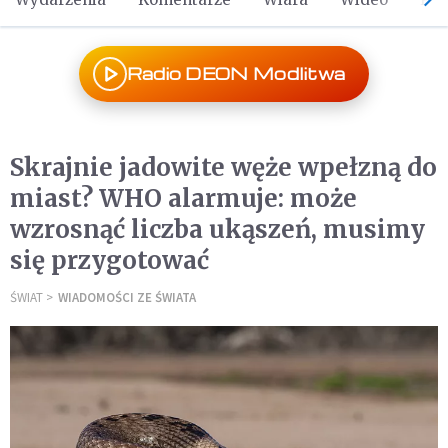
Radio DEON Modlitwa
Skrajnie jadowite węże wpełzną do
miast? WHO alarmuje: może
wzrosnąć liczba ukąszeń, musimy
się przygotować
ŚWIAT
WIADOMOŚCI ZE ŚWIATA