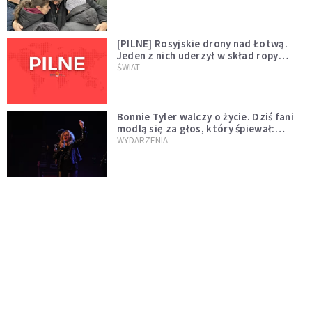
[PILNE] Rosyjskie drony nad Łotwą.
Jeden z nich uderzył w skład ropy
naftowej
ŚWIAT
Bonnie Tyler walczy o życie. Dziś fani
modlą się za głos, który śpiewał:
"Lord, help me"
WYDARZENIA