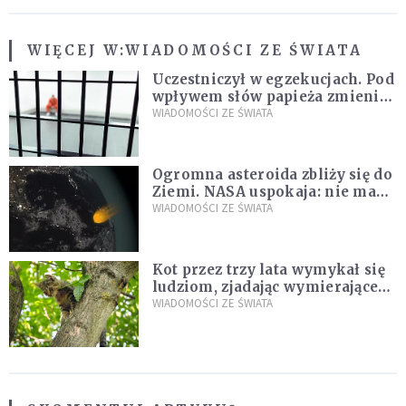
WIĘCEJ W:
WIADOMOŚCI ZE ŚWIATA
Uczestniczył w egzekucjach. Pod
wpływem słów papieża zmienił
zdanie
WIADOMOŚCI ZE ŚWIATA
Ogromna asteroida zbliży się do
Ziemi. NASA uspokaja: nie ma
zagrożenia
WIADOMOŚCI ZE ŚWIATA
Kot przez trzy lata wymykał się
ludziom, zjadając wymierające
kaczki. W końcu popełnił
WIADOMOŚCI ZE ŚWIATA
fatalny błąd