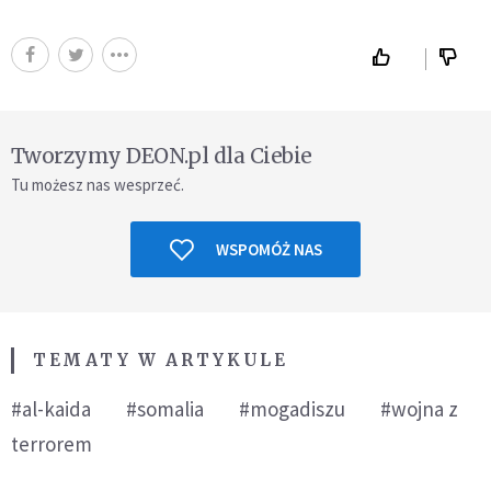
Tworzymy DEON.pl dla Ciebie
Tu możesz nas wesprzeć.
WSPOMÓŻ NAS
TEMATY W ARTYKULE
#al-kaida
#somalia
#mogadiszu
#wojna z
terrorem