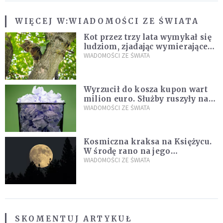
WIĘCEJ W:
WIADOMOŚCI ZE ŚWIATA
Kot przez trzy lata wymykał się
ludziom, zjadając wymierające
kaczki. W końcu popełnił
WIADOMOŚCI ZE ŚWIATA
fatalny błąd
Wyrzucił do kosza kupon wart
milion euro. Służby ruszyły na
poszukiwania
WIADOMOŚCI ZE ŚWIATA
Kosmiczna kraksa na Księżycu.
W środę rano na jego
powierzchni dojdzie do
WIADOMOŚCI ZE ŚWIATA
niezwykłego zdarzenia
SKOMENTUJ ARTYKUŁ