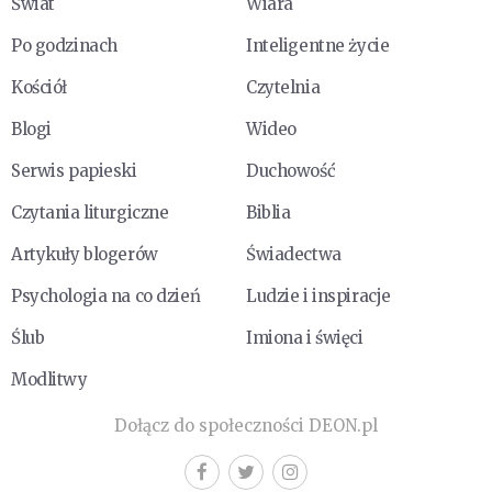
Świat
Wiara
Po godzinach
Inteligentne życie
Kościół
Czytelnia
Blogi
Wideo
Serwis papieski
Duchowość
Czytania liturgiczne
Biblia
Artykuły blogerów
Świadectwa
Psychologia na co dzień
Ludzie i inspiracje
Ślub
Imiona i święci
Modlitwy
Dołącz do społeczności DEON.pl