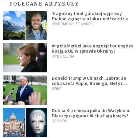
POLECANE ARTYKUŁY
Tragiczny finał górskiej wyprawy.
Diakon zginął w ataku niedźwiedzia
WIADOMOŚCI ZE ŚWIATA
Angela Merkel jako negocjator między
Rosją a UE w sprawie Ukrainy?
WYDARZENIA
Donald Trump w Chinach. Zabrał ze
sobą szefa Apple, Boeinga, Mety i
Muska
ŚWIAT
Dolina Krzemowa puka do Watykanu.
Dlaczego giganci AI słuchają księży?
KOŚCIÓŁ