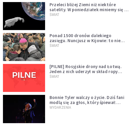
Przeleci bliżej Ziemi niż niektóre
satelity. W poniedziałek miniemy się z
asteroidą, która poprzedzi znacznie
ŚWIAT
większego "gościa"
Ponad 1500 dronów dalekiego
zasięgu. Nuncjusz w Kijowie: to nie
wygląda na wolę zakończenia wojny
ŚWIAT
[PILNE] Rosyjskie drony nad Łotwą.
Jeden z nich uderzył w skład ropy
naftowej
ŚWIAT
Bonnie Tyler walczy o życie. Dziś fani
modlą się za głos, który śpiewał:
"Lord, help me"
WYDARZENIA