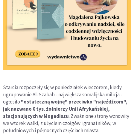
Starcia rozpoczęły się w poniedziałek wieczorem, kiedy
ugrupowanie Al-Szabab - największa somalijska milicja -
ogłosiło
"ostateczną wojnę" przeciwko "najeźdźcom",
jak nazwano 6 tys. żołnierzy Unii Afrykańskiej,
stacjonujących w Mogadiszu
. Zwaśnione strony wznowiły
we wtorek walki, z użyciem czołgów i granatników, w
południowych i północnych częściach miasta.