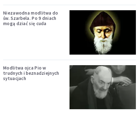
Niezawodna modlitwa do
św. Szarbela. Po 9 dniach
mogą dziać się cuda
Modlitwa ojca Pio w
trudnych i beznadziejnych
sytuacjach