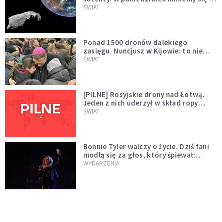
asteroidą, która poprzedzi znacznie
ŚWIAT
większego "gościa"
Ponad 1500 dronów dalekiego
zasięgu. Nuncjusz w Kijowie: to nie
wygląda na wolę zakończenia wojny
ŚWIAT
[PILNE] Rosyjskie drony nad Łotwą.
Jeden z nich uderzył w skład ropy
naftowej
ŚWIAT
Bonnie Tyler walczy o życie. Dziś fani
modlą się za głos, który śpiewał:
"Lord, help me"
WYDARZENIA