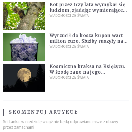
Kot przez trzy lata wymykał się
ludziom, zjadając wymierające
kaczki. W końcu popełnił
WIADOMOŚCI ZE ŚWIATA
fatalny błąd
Wyrzucił do kosza kupon wart
milion euro. Służby ruszyły na
poszukiwania
WIADOMOŚCI ZE ŚWIATA
Kosmiczna kraksa na Księżycu.
W środę rano na jego
powierzchni dojdzie do
WIADOMOŚCI ZE ŚWIATA
niezwykłego zdarzenia
SKOMENTUJ ARTYKUŁ
Sri Lanka: w niedzielę wciąż nie będą odprawiane msze z obawy
przez zamachami