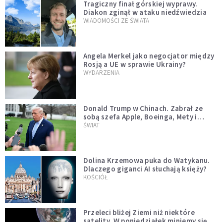
Tragiczny finał górskiej wyprawy.
Diakon zginął w ataku niedźwiedzia
WIADOMOŚCI ZE ŚWIATA
Angela Merkel jako negocjator między
Rosją a UE w sprawie Ukrainy?
WYDARZENIA
Donald Trump w Chinach. Zabrał ze
sobą szefa Apple, Boeinga, Mety i
Muska
ŚWIAT
Dolina Krzemowa puka do Watykanu.
Dlaczego giganci AI słuchają księży?
KOŚCIÓŁ
Przeleci bliżej Ziemi niż niektóre
satelity. W poniedziałek miniemy się z