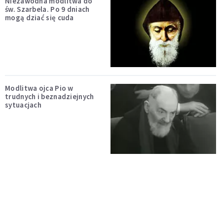
Niezawodna modlitwa do
św. Szarbela. Po 9 dniach
mogą dziać się cuda
Modlitwa ojca Pio w
trudnych i beznadziejnych
sytuacjach