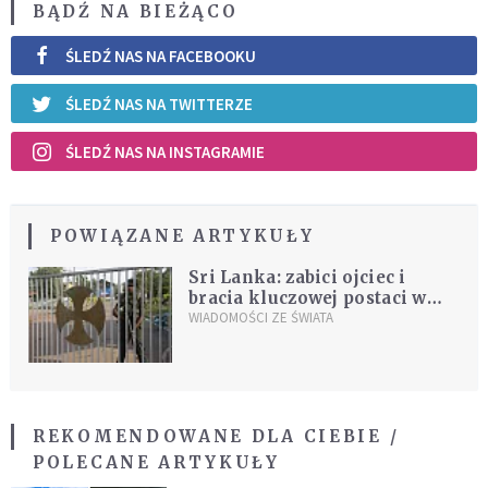
BĄDŹ NA BIEŻĄCO
ŚLEDŹ NAS NA FACEBOOKU
ŚLEDŹ NAS NA TWITTERZE
ŚLEDŹ NAS NA INSTAGRAMIE
POWIĄZANE ARTYKUŁY
Sri Lanka: zabici ojciec i
bracia kluczowej postaci w
zamachach
WIADOMOŚCI ZE ŚWIATA
REKOMENDOWANE DLA CIEBIE /
POLECANE ARTYKUŁY